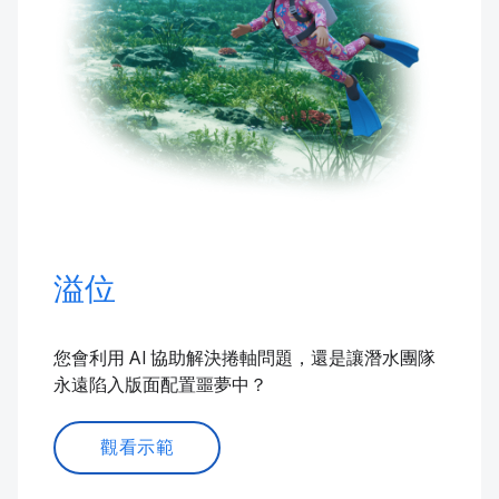
溢位
您會利用 AI 協助解決捲軸問題，還是讓潛水團隊
永遠陷入版面配置噩夢中？
觀看示範