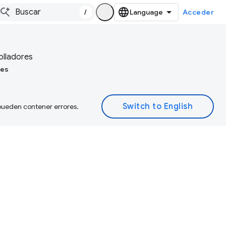
/
Acceder
olladores
tes
 pueden contener errores.