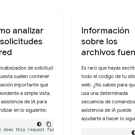
o analizar
Información
 solicitudes
sobre los
red
archivos fue
ncabezados de solicitud
Es raro que hayas escri
puesta suelen contener
todo el código de tu siti
mación importante que
web. ¿No sabes para qu
evidente a simple vista.
usa una determinada
 asistencia de IA para
secuencia de comandos
dizar en lo siguiente:
asistencia de IA puede
ayudarte a hacer lo sigu
y does this request fail?