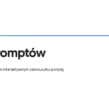
promptów
w interaktywnym samouczku poniżej.