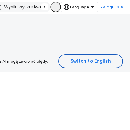
/
Zaloguj się
z AI mogą zawierać błędy.