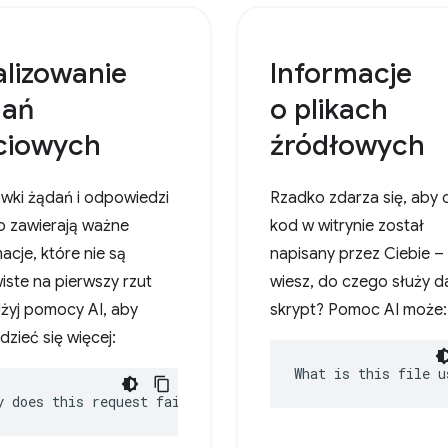
lizowanie
Informacje
dań
o plikach
ciowych
źródłowych
wki żądań i odpowiedzi
Rzadko zdarza się, aby 
o zawierają ważne
kod w witrynie został
acje, które nie są
napisany przez Ciebie – 
iste na pierwszy rzut
wiesz, do czego służy d
Użyj pomocy AI, aby
skrypt? Pomoc AI może:
zieć się więcej:
What is this file u
y does this request fail?