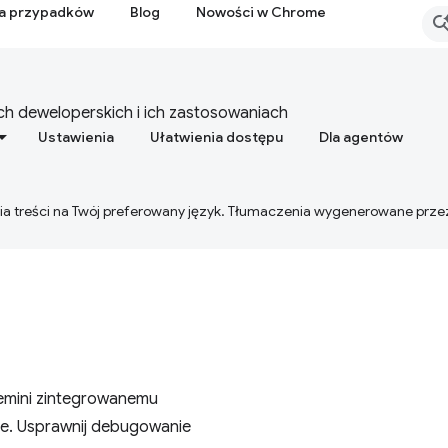
ia przypadków
Blog
Nowości w Chrome
h deweloperskich i ich zastosowaniach
Ustawienia
Ułatwienia dostępu
Dla agentów
ia treści na Twój preferowany język. Tłumaczenia wygenerowane prze
emini zintegrowanemu
e. Usprawnij debugowanie