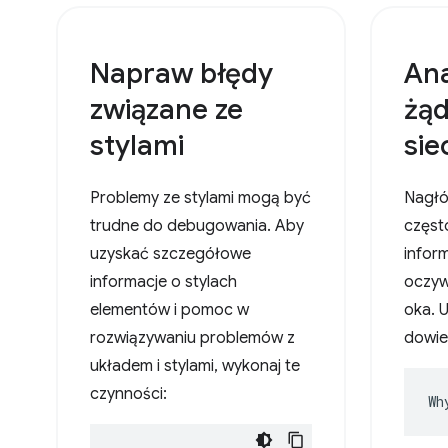
Napraw błędy
Ana
związane ze
żą
stylami
sie
Problemy ze stylami mogą być
Nagłó
trudne do debugowania. Aby
częst
uzyskać szczegółowe
inform
informacje o stylach
oczyw
elementów i pomoc w
oka. 
rozwiązywaniu problemów z
dowied
układem i stylami, wykonaj te
czynności:
Wh