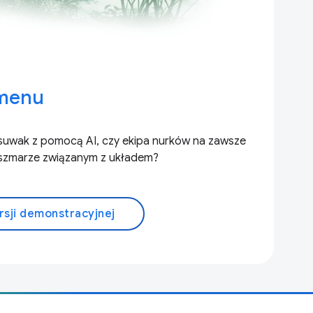
 menu
suwak z pomocą AI, czy ekipa nurków na zawsze
oszmarze związanym z układem?
rsji demonstracyjnej