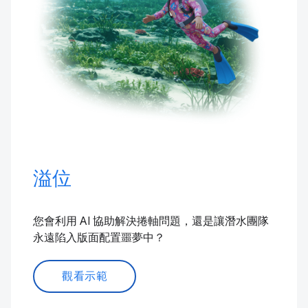
溢位
您會利用 AI 協助解決捲軸問題，還是讓潛水團隊
永遠陷入版面配置噩夢中？
觀看示範