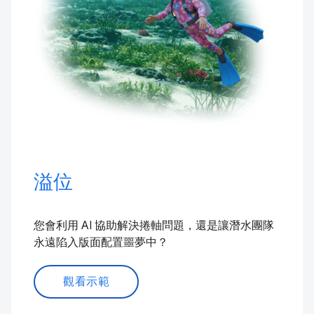
溢位
您會利用 AI 協助解決捲軸問題，還是讓潛水團隊
永遠陷入版面配置噩夢中？
觀看示範