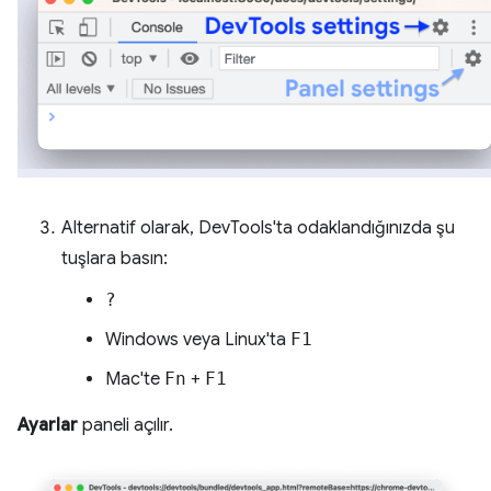
Alternatif olarak, DevTools'ta odaklandığınızda şu
tuşlara basın:
?
Windows veya Linux'ta
F1
Mac'te
Fn
+
F1
Ayarlar
paneli açılır.