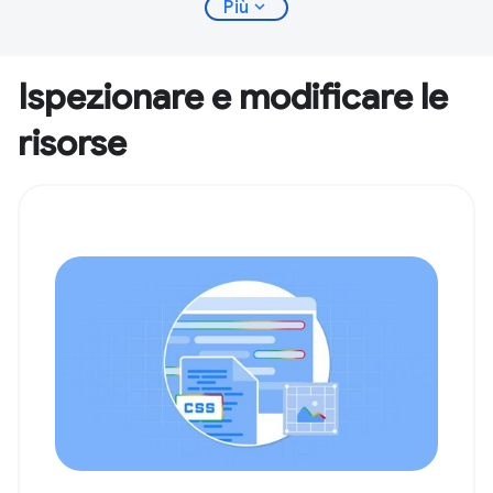
expand_more
Più
Ispezionare e modificare le
risorse