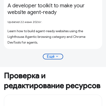
A developer toolkit to make your
website agent-ready
Updated 22 июня 2026 г.
Learn how to build agent-ready websites using the
Lighthouse Agentic browsing category and Chrome
DevTools for agents.
expand_more
Ещё
Проверка и
редактирование ресурсов