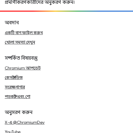
প্রমাণীকরণকারীদের অনুকরণ করুন।
অবদান
একটি বাগ ফাইল করুন
খোলা সমস্যা দেখুন
সম্পর্কিত বিষয়বস্তু
Chromium আপডেট
কেস স্টাডিজ
সংরক্ষণাগার
পডকাস্ট এবং শো
অনুসরণ করুন
X-এ @ChromiumDev
YouTube