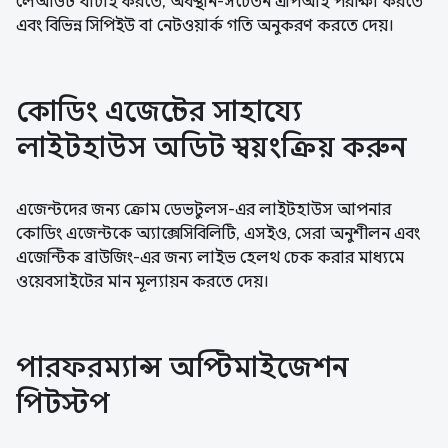
লেআউট যাচাই করতে, অবস্থান-সচেতন এপিআই পরীক্ষা করতে
এবং বিভিন্ন সিপিইউ বা নেটওয়ার্ক গতি অনুকরণ করতে দেয়।
কোডিং এজেন্টের সাহায্যে
লাইটহাউস অডিট স্বয়ংক্রিয় করুন
এজেন্টদের জন্য ক্রোম ডেভটুলস-এর লাইটহাউস আপনার
কোডিং এজেন্টকে অ্যাক্সেসিবিলিটি, এসইও, সেরা অনুশীলন এবং
এজেন্টিক ব্রাউজিং-এর জন্য লাইভ হেলথ চেক করার মাধ্যমে
ওয়েবসাইটের মান মূল্যায়ন করতে দেয়।
পারফরম্যান্স অপ্টিমাইজেশন
পিটস্টপ