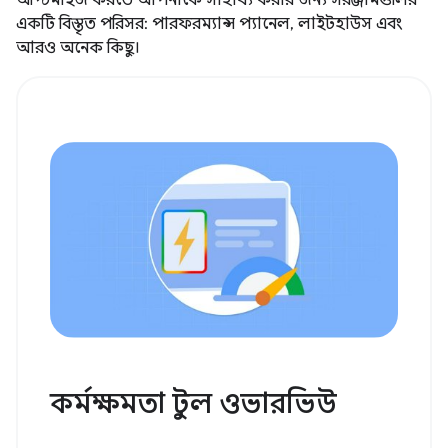
একটি বিস্তৃত পরিসর: পারফরম্যান্স প্যানেল, লাইটহাউস এবং
আরও অনেক কিছু।
কর্মক্ষমতা টুল ওভারভিউ