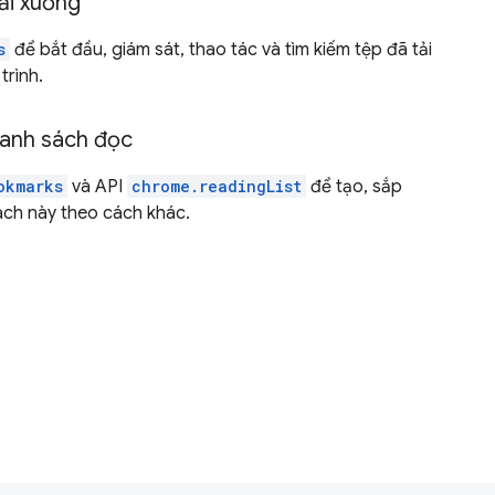
ải xuống
s
để bắt đầu, giám sát, thao tác và tìm kiếm tệp đã tải
trình.
danh sách đọc
okmarks
và API
chrome.readingList
để tạo, sắp
ách này theo cách khác.