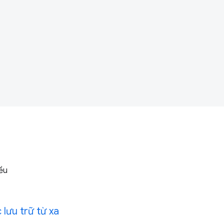
ều
lưu trữ từ xa