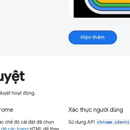
Hiện thêm
uyệt
 duyệt hoạt động.
hrome
Xác thực người dùng
các chế độ cài đặt đã chọn
Sử dụng API
chrome.identi
i đè các trang
HTML để thay