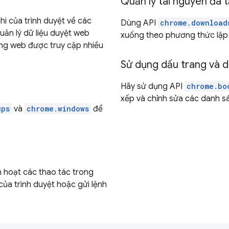
Quản lý tài nguyên đã t
hi của trình duyệt về các
Dùng API
chrome.download
uản lý dữ liệu duyệt web
xuống theo phương thức lập 
ang web được truy cập nhiều
Sử dụng dấu trang và 
Hãy sử dụng API
chrome.bo
xếp và chỉnh sửa các danh s
ups
và
chrome.windows
để
h hoạt các thao tác trong
 của trình duyệt hoặc gửi lệnh