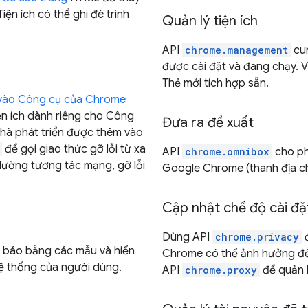
n ích có thể ghi đè trình
Quản lý tiện ích
API
chrome.management
cun
được cài đặt và đang chạy. Vi
Thẻ mới tích hợp sẵn.
vào Công cụ của Chrome
ện ích dành riêng cho Công
Đưa ra đề xuất
nhà phát triển được thêm vào
để gọi giao thức gỡ lỗi từ xa
API
chrome.omnibox
cho ph
lường tương tác mạng, gỡ lỗi
Google Chrome (thanh địa ch
Cập nhật chế độ cài đ
Dùng API
chrome.privacy
đ
 báo bằng các mẫu và hiển
Chrome có thể ảnh hưởng đến
hệ thống của người dùng.
API
chrome.proxy
để quản l