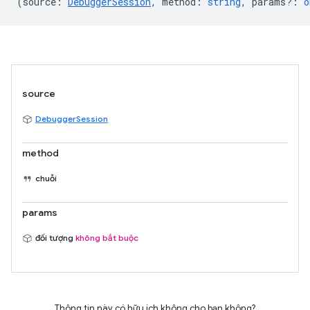
(
source
:
DebuggerSession
,
method
:
string
,
params?
:
o
source
DebuggerSession
method
chuỗi
params
đối tượng
không bắt buộc
Thông tin này có hữu ích không cho bạn không?