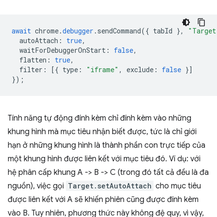
await
chrome
.
debugger
.
sendCommand
({
tabId
},
"Target
autoAttach
:
true
,
waitForDebuggerOnStart
:
false
,
flatten
:
true
,
filter
:
[{
type
:
"iframe"
,
exclude
:
false
}]
});
Tính năng tự động đính kèm chỉ đính kèm vào những
khung hình mà mục tiêu nhận biết được, tức là chỉ giới
hạn ở những khung hình là thành phần con trực tiếp của
một khung hình được liên kết với mục tiêu đó. Ví dụ: với
hệ phân cấp khung A -> B -> C (trong đó tất cả đều là đa
nguồn), việc gọi
Target.setAutoAttach
cho mục tiêu
được liên kết với A sẽ khiến phiên cũng được đính kèm
vào B. Tuy nhiên, phương thức này không đệ quy, vì vậy,