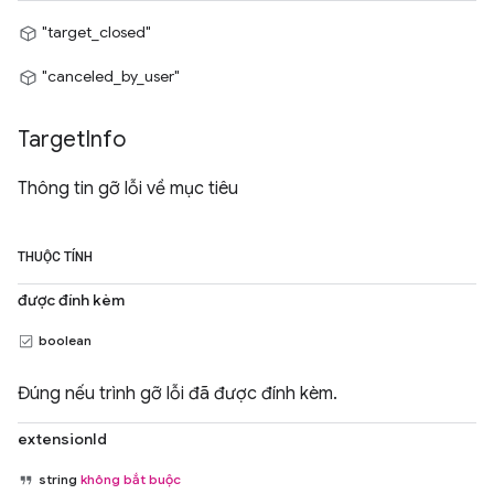
"target_closed"
"canceled_by_user"
Target
Info
Thông tin gỡ lỗi về mục tiêu
THUỘC TÍNH
được đính kèm
boolean
Đúng nếu trình gỡ lỗi đã được đính kèm.
extensionId
string
không bắt buộc