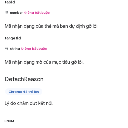
tabId
number
không bắt buộc
Mã nhận dạng của thẻ mà bạn dự định gỡ lỗi.
targetId
string
không bắt buộc
Mã nhận dạng mờ của mục tiêu gỡ lỗi.
Detach
Reason
Chrome 44 trở lên
Lý do chấm dứt kết nối.
ENUM