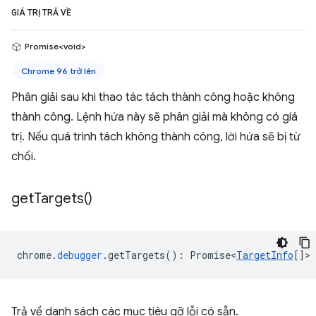
GIÁ TRỊ TRẢ VỀ
Promise<void>
Chrome 96 trở lên
Phân giải sau khi thao tác tách thành công hoặc không
thành công. Lệnh hứa này sẽ phân giải mà không có giá
trị. Nếu quá trình tách không thành công, lời hứa sẽ bị từ
chối.
get
Targets(
)
chrome
.
debugger
.
getTargets
()
:
Promise<
TargetInfo
[]
>
Trả về danh sách các mục tiêu gỡ lỗi có sẵn.