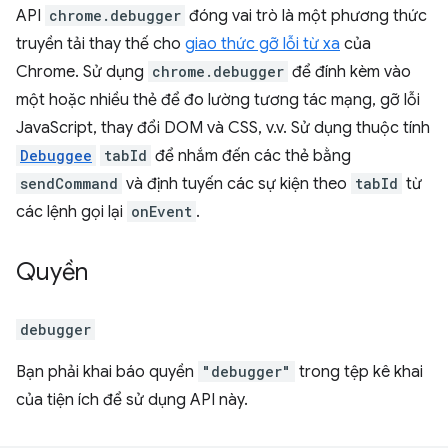
API
chrome.debugger
đóng vai trò là một phương thức
truyền tải thay thế cho
giao thức gỡ lỗi từ xa
của
Chrome. Sử dụng
chrome.debugger
để đính kèm vào
một hoặc nhiều thẻ để đo lường tương tác mạng, gỡ lỗi
JavaScript, thay đổi DOM và CSS, v.v. Sử dụng thuộc tính
Debuggee
tabId
để nhắm đến các thẻ bằng
sendCommand
và định tuyến các sự kiện theo
tabId
từ
các lệnh gọi lại
onEvent
.
Quyền
debugger
Bạn phải khai báo quyền
"debugger"
trong tệp kê khai
của tiện ích để sử dụng API này.