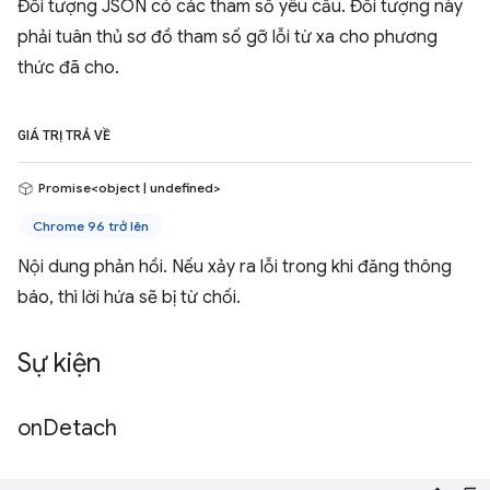
Đối tượng JSON có các tham số yêu cầu. Đối tượng này
phải tuân thủ sơ đồ tham số gỡ lỗi từ xa cho phương
thức đã cho.
GIÁ TRỊ TRẢ VỀ
Promise<object | undefined>
Chrome 96 trở lên
Nội dung phản hồi. Nếu xảy ra lỗi trong khi đăng thông
báo, thì lời hứa sẽ bị từ chối.
Sự kiện
on
Detach