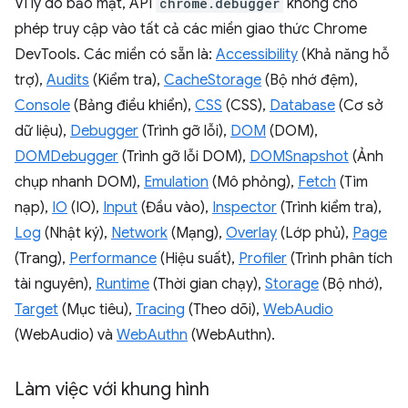
Vì lý do bảo mật, API
chrome.debugger
không cho
phép truy cập vào tất cả các miền giao thức Chrome
DevTools. Các miền có sẵn là:
Accessibility
(Khả năng hỗ
trợ),
Audits
(Kiểm tra),
CacheStorage
(Bộ nhớ đệm),
Console
(Bảng điều khiển),
CSS
(CSS),
Database
(Cơ sở
dữ liệu),
Debugger
(Trình gỡ lỗi),
DOM
(DOM),
DOMDebugger
(Trình gỡ lỗi DOM),
DOMSnapshot
(Ảnh
chụp nhanh DOM),
Emulation
(Mô phỏng),
Fetch
(Tìm
nạp),
IO
(IO),
Input
(Đầu vào),
Inspector
(Trình kiểm tra),
Log
(Nhật ký),
Network
(Mạng),
Overlay
(Lớp phủ),
Page
(Trang),
Performance
(Hiệu suất),
Profiler
(Trình phân tích
tài nguyên),
Runtime
(Thời gian chạy),
Storage
(Bộ nhớ),
Target
(Mục tiêu),
Tracing
(Theo dõi),
WebAudio
(WebAudio) và
WebAuthn
(WebAuthn).
Làm việc với khung hình