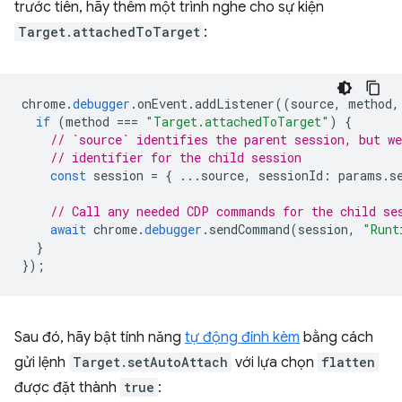
trước tiên, hãy thêm một trình nghe cho sự kiện
Target.attachedToTarget
:
chrome
.
debugger
.
onEvent
.
addListener
((
source
,
method
,
if
(
method
===
"Target.attachedToTarget"
)
{
// `source` identifies the parent session, but we
// identifier for the child session
const
session
=
{
...
source
,
sessionId
:
params
.
s
// Call any needed CDP commands for the child se
await
chrome
.
debugger
.
sendCommand
(
session
,
"Runt
}
});
Sau đó, hãy bật tính năng
tự động đính kèm
bằng cách
gửi lệnh
Target.setAutoAttach
với lựa chọn
flatten
được đặt thành
true
: