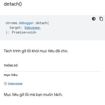
detach(
)
chrome
.
debugger
.
detach
(
target
:
Debuggee
,
)
:
Promise<void>
Tách trình gỡ lỗi khỏi mục tiêu đã cho.
THÔNG SỐ
mục tiêu
Debuggee
Mục tiêu gỡ lỗi mà bạn muốn tách.