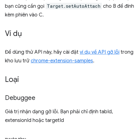
bạn cũng cần gọi
Target.setAutoAttach
cho B để đính
kèm phiên vào C.
Ví dụ
Để dùng thử API này, hãy cài đặt
ví dụ về API gỡ lỗi
trong
kho lưu trữ
chrome-extension-samples
.
Loại
Debuggee
Giá trị nhận dạng gỡ lỗi. Bạn phải chỉ định tabId,
extensionId hoặc targetId