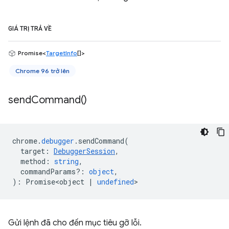
GIÁ TRỊ TRẢ VỀ
Promise<
TargetInfo
[]>
Chrome 96 trở lên
send
Command(
)
chrome
.
debugger
.
sendCommand
(
target
:
DebuggerSession
,
method
:
string
,
commandParams?
:
object
,
)
:
Promise<object
|
undefined
>
Gửi lệnh đã cho đến mục tiêu gỡ lỗi.