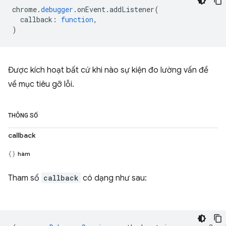
chrome
.
debugger
.
onEvent
.
addListener
(
callback
:
function
,
)
Được kích hoạt bất cứ khi nào sự kiện đo lường vấn đề
về mục tiêu gỡ lỗi.
THÔNG SỐ
callback
hàm
Tham số
callback
có dạng như sau: