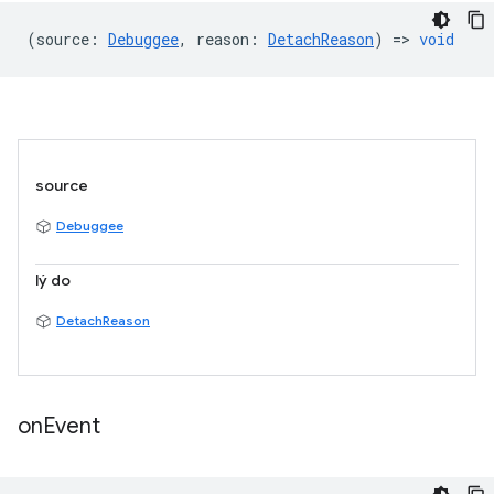
(
source
:
Debuggee
,
reason
:
DetachReason
) =>
void
source
Debuggee
lý do
DetachReason
on
Event