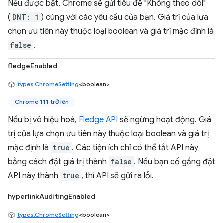
Nếu được bật, Chrome sẽ gửi tiêu đề "Không theo dõi"
(
DNT: 1
) cùng với các yêu cầu của bạn. Giá trị của lựa
chọn ưu tiên này thuộc loại boolean và giá trị mặc định là
false
.
fledgeEnabled
types.ChromeSetting
<boolean>
Chrome 111 trở lên
Nếu bị vô hiệu hoá,
Fledge API
sẽ ngừng hoạt động. Giá
trị của lựa chọn ưu tiên này thuộc loại boolean và giá trị
mặc định là
true
. Các tiện ích chỉ có thể tắt API này
bằng cách đặt giá trị thành
false
. Nếu bạn cố gắng đặt
API này thành
true
, thì API sẽ gửi ra lỗi.
hyperlinkAuditingEnabled
types.ChromeSetting
<boolean>