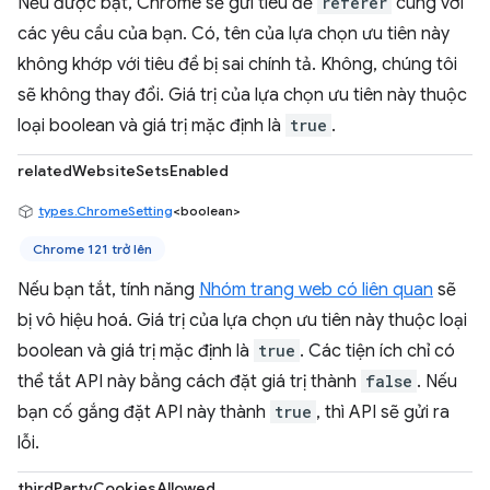
Nếu được bật, Chrome sẽ gửi tiêu đề
referer
cùng với
các yêu cầu của bạn. Có, tên của lựa chọn ưu tiên này
không khớp với tiêu đề bị sai chính tả. Không, chúng tôi
sẽ không thay đổi. Giá trị của lựa chọn ưu tiên này thuộc
loại boolean và giá trị mặc định là
true
.
relatedWebsiteSetsEnabled
types.ChromeSetting
<boolean>
Chrome 121 trở lên
Nếu bạn tắt, tính năng
Nhóm trang web có liên quan
sẽ
bị vô hiệu hoá. Giá trị của lựa chọn ưu tiên này thuộc loại
boolean và giá trị mặc định là
true
. Các tiện ích chỉ có
thể tắt API này bằng cách đặt giá trị thành
false
. Nếu
bạn cố gắng đặt API này thành
true
, thì API sẽ gửi ra
lỗi.
thirdPartyCookiesAllowed