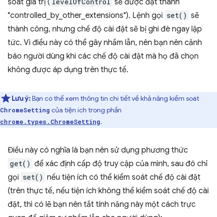
soát giá trị (
levelOfControl
sẽ được đặt thành
"controlled_by_other_extensions"). Lệnh gọi
set()
sẽ
thành công, nhưng chế độ cài đặt sẽ bị ghi đè ngay lập
tức. Vì điều này có thể gây nhầm lẫn, nên bạn nên cảnh
báo người dùng khi các chế độ cài đặt mà họ đã chọn
không được áp dụng trên thực tế.
Lưu ý:
Bạn có thể xem thông tin chi tiết về khả năng kiểm soát
của tiện ích trong phần
ChromeSetting
.
chrome.types.ChromeSetting
Điều này có nghĩa là bạn nên sử dụng phương thức
get()
để xác định cấp độ truy cập của mình, sau đó chỉ
gọi
set()
nếu tiện ích có thể kiểm soát chế độ cài đặt
(trên thực tế, nếu tiện ích không thể kiểm soát chế độ cài
đặt, thì có lẽ bạn nên tắt tính năng này một cách trực