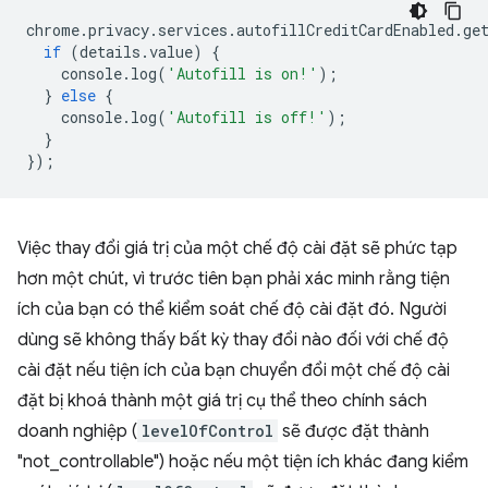
chrome
.
privacy
.
services
.
autofillCreditCardEnabled
.
ge
if
(
details
.
value
)
{
console
.
log
(
'Autofill is on!'
);
}
else
{
console
.
log
(
'Autofill is off!'
);
}
});
Việc thay đổi giá trị của một chế độ cài đặt sẽ phức tạp
hơn một chút, vì trước tiên bạn phải xác minh rằng tiện
ích của bạn có thể kiểm soát chế độ cài đặt đó. Người
dùng sẽ không thấy bất kỳ thay đổi nào đối với chế độ
cài đặt nếu tiện ích của bạn chuyển đổi một chế độ cài
đặt bị khoá thành một giá trị cụ thể theo chính sách
doanh nghiệp (
levelOfControl
sẽ được đặt thành
"not_controllable") hoặc nếu một tiện ích khác đang kiểm