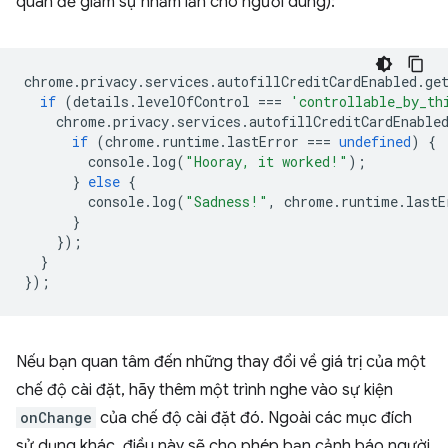
quan để giảm sự nhầm lẫn cho người dùng):
chrome
.
privacy
.
services
.
autofillCreditCardEnabled
.
ge
if
(
details
.
levelOfControl
===
'controllable_by_th
chrome
.
privacy
.
services
.
autofillCreditCardEnable
if
(
chrome
.
runtime
.
lastError
===
undefined
)
{
console
.
log
(
"Hooray, it worked!"
);
}
else
{
console
.
log
(
"Sadness!"
,
chrome
.
runtime
.
lastE
}
});
}
});
Nếu bạn quan tâm đến những thay đổi về giá trị của một
chế độ cài đặt, hãy thêm một trình nghe vào sự kiện
onChange
của chế độ cài đặt đó. Ngoài các mục đích
sử dụng khác, điều này sẽ cho phép bạn cảnh báo người