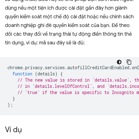
dùng nếu một tiện ích được cài đặt gần đây hơn giành
quyền kiểm soát một chế độ cài đặt hoặc nếu chính sách
doanh nghiệp ghi đè quyền kiểm soát của bạn. Để theo
dõi các thay đổi về trạng thái tự động điền thông tin thẻ
tín dụng, ví dụ: mã sau đây sẽ là đủ:
chrome
.
privacy
.
services
.
autofillCreditCardEnabled
.
on
function
(
details
)
{
// The new value is stored in `details.value`, t
// in `details.levelOfControl`, and `details.inc
// `true` if the value is specific to Incognito 
}
);
Ví dụ