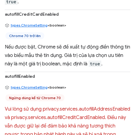
true
.
autofillCreditCardEnabled
types.ChromeSetting
<boolean>
Chrome 70 trở lên
Nếu được bật, Chrome sẽ đề xuất tự động điền thông tin
vào biểu mẫu thẻ tín dụng. Giá trị của lựa chọn ưu tiên
này là một giá trị boolean, mặc định là
true
.
autofillEnabled
types.ChromeSetting
<boolean>
Ngừng dùng kể từ Chrome 70
Vui lòng sử dụng privacy.services.autofillAddressEnabled
và privacy.services.autofillCreditCardEnabled. Điều này
vẫn được giữ lại để đảm bảo khả năng tương thích
ngược trong bản phát hành này và sẽ bị xoá trong