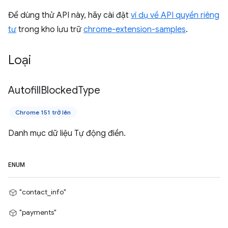
Để dùng thử API này, hãy cài đặt
ví dụ về API quyền riêng
tư
trong kho lưu trữ
chrome-extension-samples
.
Loại
Autofill
Blocked
Type
Chrome 151 trở lên
Danh mục dữ liệu Tự động điền.
ENUM
"contact_info"
"payments"