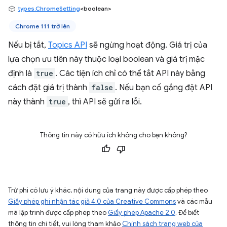
types.ChromeSetting
<boolean>
Chrome 111 trở lên
Nếu bị tắt,
Topics API
sẽ ngừng hoạt động. Giá trị của
lựa chọn ưu tiên này thuộc loại boolean và giá trị mặc
định là
true
. Các tiện ích chỉ có thể tắt API này bằng
cách đặt giá trị thành
false
. Nếu bạn cố gắng đặt API
này thành
true
, thì API sẽ gửi ra lỗi.
Thông tin này có hữu ích không cho bạn không?
Trừ phi có lưu ý khác, nội dung của trang này được cấp phép theo
Giấy phép ghi nhận tác giả 4.0 của Creative Commons
và các mẫu
mã lập trình được cấp phép theo
Giấy phép Apache 2.0
. Để biết
thông tin chi tiết, vui lòng tham khảo
Chính sách trang web của