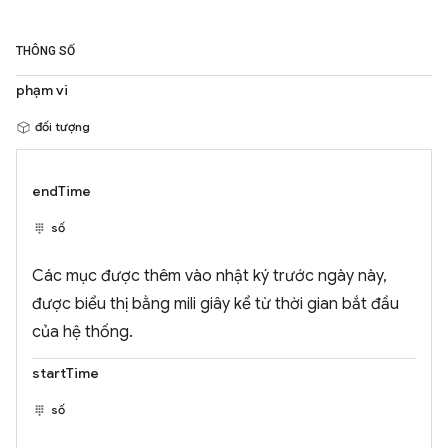
THÔNG SỐ
phạm vi
đối tượng
endTime
số
Các mục được thêm vào nhật ký trước ngày này,
được biểu thị bằng mili giây kể từ thời gian bắt đầu
của hệ thống.
startTime
số