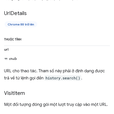
Url
Details
Chrome 88 trở lên
THUỘC TÍNH
url
chuỗi
URL cho thao tác. Tham số này phải ở định dạng được
trả về từ lệnh gọi đến
history.search()
.
Visit
Item
Một đối tượng đóng gói một lượt truy cập vào một URL.