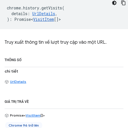
chrome
.
history
.
getVisits
(
details
:
UrlDetails
,
)
:
Promise<
VisitItem
[]
>
Truy xuất thông tin về lượt truy cập vào một URL.
THÔNG SỐ
chi tiết
UrlDetails
GIÁ TRỊ TRẢ VỀ
Promise<
VisitItem
[]>
Chrome 96 trở lên