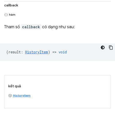
callback
hàm
Tham số
callback
có dạng như sau:
(
result
:
HistoryItem
) =>
void
kết quả
HistoryItem