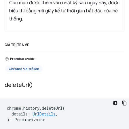
Các mục được thêm vào nhật ký sau ngày này, được
biểu thị bằng mili giây kể từ thời gian bắt đầu của hệ
thống.
GIÁ TRỊ TRẢ VỀ
Promise<void>
Chrome 96 trở lên
delete
Url(
)
chrome
.
history
.
deleteUrl
(
details
:
UrlDetails
,
)
:
Promise<void>