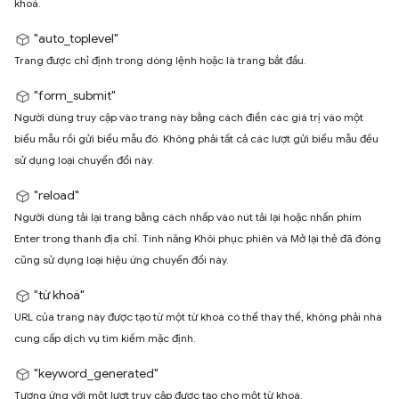
khoá.
"auto_toplevel"
Trang được chỉ định trong dòng lệnh hoặc là trang bắt đầu.
"form_submit"
Người dùng truy cập vào trang này bằng cách điền các giá trị vào một
biểu mẫu rồi gửi biểu mẫu đó. Không phải tất cả các lượt gửi biểu mẫu đều
sử dụng loại chuyển đổi này.
"reload"
Người dùng tải lại trang bằng cách nhấp vào nút tải lại hoặc nhấn phím
Enter trong thanh địa chỉ. Tính năng Khôi phục phiên và Mở lại thẻ đã đóng
cũng sử dụng loại hiệu ứng chuyển đổi này.
"từ khoá"
URL của trang này được tạo từ một từ khoá có thể thay thế, không phải nhà
cung cấp dịch vụ tìm kiếm mặc định.
"keyword_generated"
Tương ứng với một lượt truy cập được tạo cho một từ khoá.