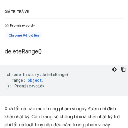
GIÁ TRỊ TRẢ VỀ
Promise<void>
Chrome 96 trở lên
delete
Range(
)
chrome
.
history
.
deleteRange
(
range
:
object
,
)
:
Promise<void>
Xoá tất cả các mục trong phạm vi ngày được chỉ định
khỏi nhật ký. Các trang sẽ không bị xoá khỏi nhật ký trừ
phi tất cả lượt truy cập đều nằm trong phạm vi này.