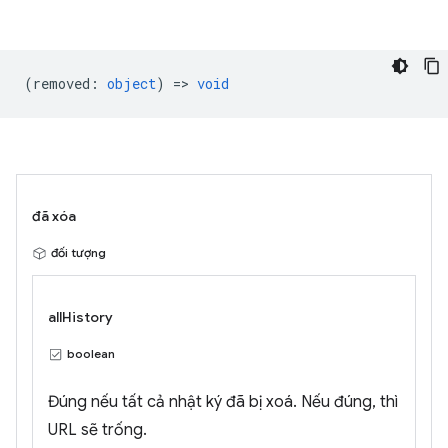
(
removed
:
object
) =>
void
đã xóa
đối tượng
allHistory
boolean
Đúng nếu tất cả nhật ký đã bị xoá. Nếu đúng, thì
URL sẽ trống.