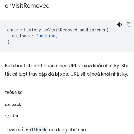
on
Visit
Removed
chrome
.
history
.
onVisitRemoved
.
addListener
(
callback
:
function
,
)
Kích hoạt khi một hoặc nhiều URL bị xoá khỏi nhật ký. Khi
tất cả lượt truy cập đã bị xoá, URL sẽ bị xoá khỏi nhật ký.
THÔNG SỐ
callback
hàm
Tham số
callback
có dạng như sau: