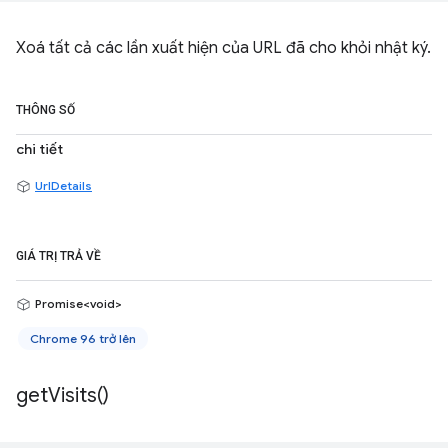
Xoá tất cả các lần xuất hiện của URL đã cho khỏi nhật ký.
THÔNG SỐ
chi tiết
UrlDetails
GIÁ TRỊ TRẢ VỀ
Promise<void>
Chrome 96 trở lên
get
Visits(
)