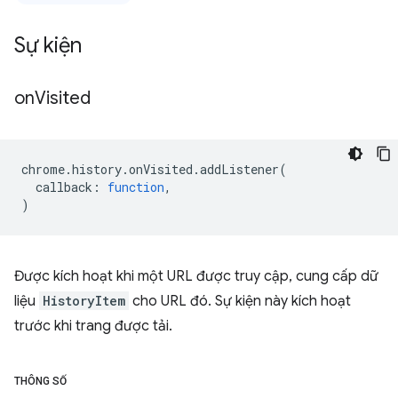
Sự kiện
on
Visited
chrome
.
history
.
onVisited
.
addListener
(
callback
:
function
,
)
Được kích hoạt khi một URL được truy cập, cung cấp dữ
liệu
HistoryItem
cho URL đó. Sự kiện này kích hoạt
trước khi trang được tải.
THÔNG SỐ