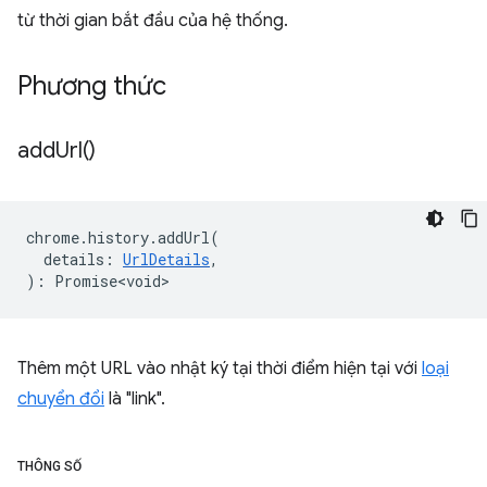
từ thời gian bắt đầu của hệ thống.
Phương thức
add
Url(
)
chrome
.
history
.
addUrl
(
details
:
UrlDetails
,
)
:
Promise<void>
Thêm một URL vào nhật ký tại thời điểm hiện tại với
loại
chuyển đổi
là "link".
THÔNG SỐ