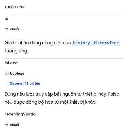
THUỘC TÍNH
id
chuỗi
Giá trị nhận dạng riêng biệt của
history.HistoryItem
tương ứng.
isLocal
boolean
Chrome 115 trở lên
Đúng nếu lượt truy cập bắt nguồn từ thiết bị này. False
nếu được đồng bộ hoá từ một thiết bị khác.
referringVisitId
chuỗi