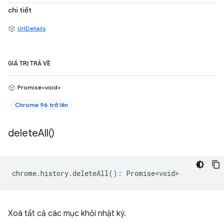
chi tiết
UrlDetails
GIÁ TRỊ TRẢ VỀ
Promise<void>
Chrome 96 trở lên
delete
All(
)
chrome
.
history
.
deleteAll
()
:
Promise<void>
Xoá tất cả các mục khỏi nhật ký.