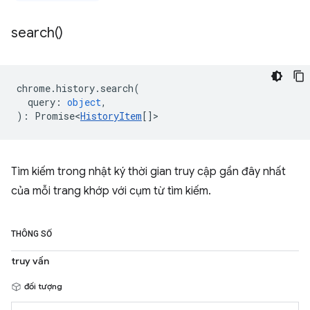
search(
)
chrome
.
history
.
search
(
query
:
object
,
)
:
Promise<
HistoryItem
[]
>
Tìm kiếm trong nhật ký thời gian truy cập gần đây nhất
của mỗi trang khớp với cụm từ tìm kiếm.
THÔNG SỐ
truy vấn
đối tượng