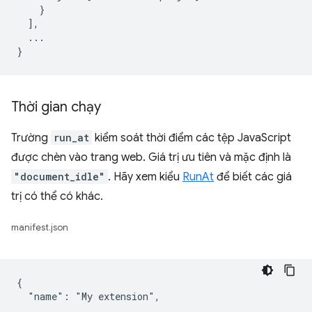
    }

  ],

  ...

Thời gian chạy
Trường
run_at
kiểm soát thời điểm các tệp JavaScript
được chèn vào trang web. Giá trị ưu tiên và mặc định là
"document_idle"
. Hãy xem kiểu
RunAt
để biết các giá
trị có thể có khác.
manifest.json
{

  "name": "My extension",

  ...
