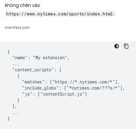
không chèn vào
https://www.nytimes.com/sports/index.html
:
manifest.json
{

  "name": "My extension",

  ...

  "content_scripts": [

    {

      "matches": ["https://*.nytimes.com/*"],

      "include_globs": ["*nytimes.com/???s/*"],

      "js": ["contentScript.js"]

    }

  ],

  ...
