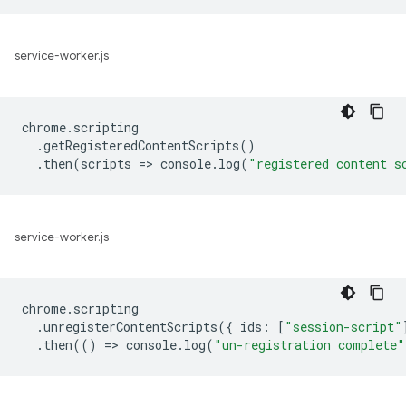
service-worker.js
chrome
.
scripting
.
getRegisteredContentScripts
()
.
then
(
scripts
=
>
console
.
log
(
"registered content s
service-worker.js
chrome
.
scripting
.
unregisterContentScripts
({
ids
:
[
"session-script"
.
then
(()
=
>
console
.
log
(
"un-registration complete"