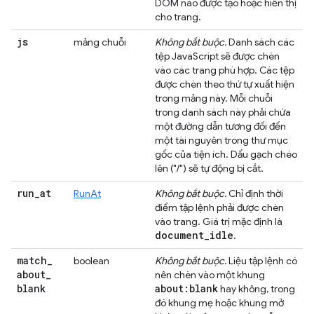
DOM nào được tạo hoặc hiển thị
cho trang.
js
mảng chuỗi
Không bắt buộc.
Danh sách các
tệp JavaScript sẽ được chèn
vào các trang phù hợp. Các tệp
được chèn theo thứ tự xuất hiện
trong mảng này. Mỗi chuỗi
trong danh sách này phải chứa
một đường dẫn tương đối đến
một tài nguyên trong thư mục
gốc của tiện ích. Dấu gạch chéo
lên ("/") sẽ tự động bị cắt.
run
_
at
RunAt
Không bắt buộc.
Chỉ định thời
điểm tập lệnh phải được chèn
vào trang. Giá trị mặc định là
document
_
idle
.
match
_
boolean
Không bắt buộc.
Liệu tập lệnh có
about
_
nên chèn vào một khung
blank
about:blank
hay không, trong
đó khung mẹ hoặc khung mở