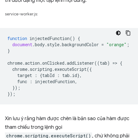
thi dưới dạng một tập lệnh nội dung.
service-worker.js:
function
injectedFunction
()
{
document
.
body
.
style
.
backgroundColor
=
"orange"
;
}
chrome
.
action
.
onClicked
.
addListener
((
tab
)
=
>
{
chrome
.
scripting
.
executeScript
({
target
:
{
tabId
:
tab
.
id
},
func
:
injectedFunction
,
});
});
Xin lưu ý rằng hàm được chèn là bản sao của hàm được
tham chiếu trong lệnh gọi
chrome.scripting.executeScript()
, chứ không phải