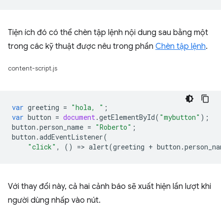
Tiện ích đó có thể chèn tập lệnh nội dung sau bằng một
trong các kỹ thuật được nêu trong phần
Chèn tập lệnh
.
content-script.js
var
greeting
=
"hola, "
;
var
button
=
document
.
getElementById
(
"mybutton"
);
button
.
person_name
=
"Roberto"
;
button
.
addEventListener
(
"click"
,
()
=
>
alert
(
greeting
+
button
.
person_na
Với thay đổi này, cả hai cảnh báo sẽ xuất hiện lần lượt khi
người dùng nhấp vào nút.