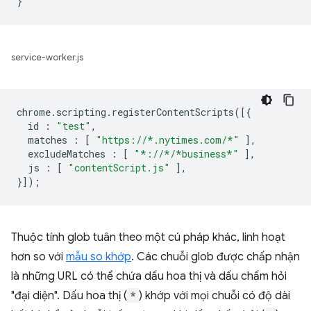
service-worker.js
chrome
.
scripting
.
registerContentScripts
([{
id
:
"test"
,
matches
:
[
"https://*.nytimes.com/*"
],
excludeMatches
:
[
"*://*/*business*"
],
js
:
[
"contentScript.js"
],
}]);
Thuộc tính glob tuân theo một cú pháp khác, linh hoạt
hơn so với
mẫu so khớp
. Các chuỗi glob được chấp nhận
là những URL có thể chứa dấu hoa thị và dấu chấm hỏi
"đại diện". Dấu hoa thị (
*
) khớp với mọi chuỗi có độ dài