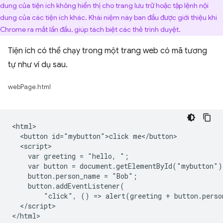
dung của tiện ích không hiển thị cho trang lưu trữ hoặc tập lệnh nội
dung của các tiện ích khác. Khái niệm này ban đầu được giới thiệu khi
Chrome ra mắt lần đầu, giúp tách biệt các thẻ trình duyệt.
Tiện ích có thể chạy trong một trang web có mã tương
tự như ví dụ sau.
webPage.html
<html>

  <button id="mybutton">click me</button>

  <script>

    var greeting = "hello, ";

    var button = document.getElementById("mybutton");
    button.person_name = "Bob";

    button.addEventListener(

        "click", () => alert(greeting + button.perso
  </script>
