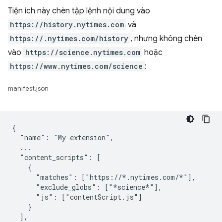
Tiện ích này chèn tập lệnh nội dung vào
https://history.nytimes.com
và
https://.nytimes.com/history
, nhưng không chèn
vào
https://science.nytimes.com
hoặc
https://www.nytimes.com/science
:
manifest.json
{

  "name": "My extension",

  ...

  "content_scripts": [

    {

      "matches": ["https://*.nytimes.com/*"],

      "exclude_globs": ["*science*"],

      "js": ["contentScript.js"]

    }

  ],
