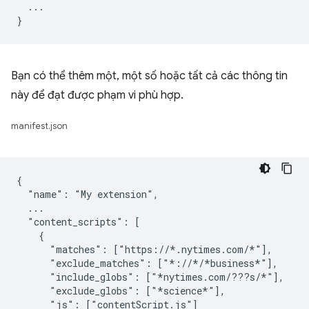
  ...

Bạn có thể thêm một, một số hoặc tất cả các thông tin
này để đạt được phạm vi phù hợp.
manifest.json
{

  "name": "My extension",

  ...

  "content_scripts": [

    {

      "matches": ["https://*.nytimes.com/*"],

      "exclude_matches": ["*://*/*business*"],

      "include_globs": ["*nytimes.com/???s/*"],

      "exclude_globs": ["*science*"],

      "js": ["contentScript.js"]
