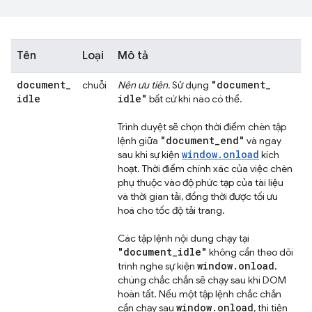
Tên
Loại
Mô tả
document
_
"document
_
chuỗi
Nên ưu tiên.
Sử dụng
idle
idle"
bất cứ khi nào có thể.
Trình duyệt sẽ chọn thời điểm chèn tập
"document
_
end"
lệnh giữa
và ngay
window.onload
sau khi sự kiện
kích
hoạt. Thời điểm chính xác của việc chèn
phụ thuộc vào độ phức tạp của tài liệu
và thời gian tải, đồng thời được tối ưu
hoá cho tốc độ tải trang.
Các tập lệnh nội dung chạy tại
"document
_
idle"
không cần theo dõi
window
.
onload
trình nghe sự kiện
,
chúng chắc chắn sẽ chạy sau khi DOM
hoàn tất. Nếu một tập lệnh chắc chắn
window
.
onload
cần chạy sau
, thì tiện