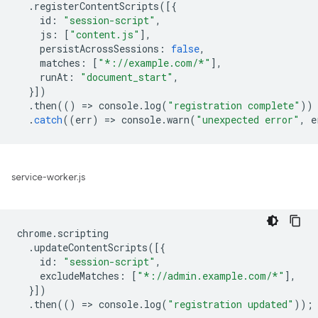
.
registerContentScripts
([{
id
:
"session-script"
,
js
:
[
"content.js"
],
persistAcrossSessions
:
false
,
matches
:
[
"*://example.com/*"
],
runAt
:
"document_start"
,
}])
.
then
(()
=
>
console
.
log
(
"registration complete"
))
.
catch
((
err
)
=
>
console
.
warn
(
"unexpected error"
,
e
service-worker.js
chrome
.
scripting
.
updateContentScripts
([{
id
:
"session-script"
,
excludeMatches
:
[
"*://admin.example.com/*"
],
}])
.
then
(()
=
>
console
.
log
(
"registration updated"
));