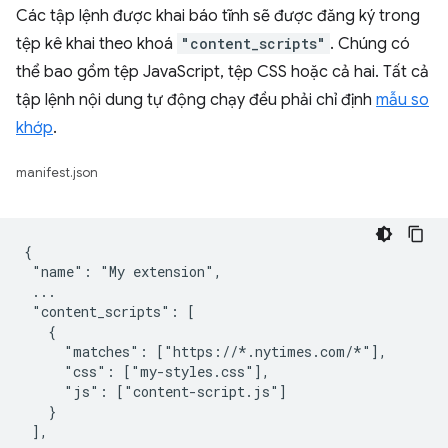
Các tập lệnh được khai báo tĩnh sẽ được đăng ký trong
tệp kê khai theo khoá
"content_scripts"
. Chúng có
thể bao gồm tệp JavaScript, tệp CSS hoặc cả hai. Tất cả
tập lệnh nội dung tự động chạy đều phải chỉ định
mẫu so
khớp
.
manifest.json
{

 "name": "My extension",

 ...

 "content_scripts": [

   {

     "matches": ["https://*.nytimes.com/*"],

     "css": ["my-styles.css"],

     "js": ["content-script.js"]

   }

 ],
