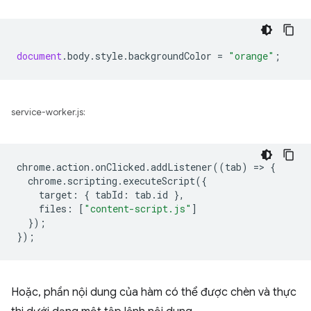
document
.
body
.
style
.
backgroundColor
=
"orange"
;
service-worker.js:
chrome
.
action
.
onClicked
.
addListener
((
tab
)
=
>
{
chrome
.
scripting
.
executeScript
({
target
:
{
tabId
:
tab
.
id
},
files
:
[
"content-script.js"
]
});
});
Hoặc, phần nội dung của hàm có thể được chèn và thực