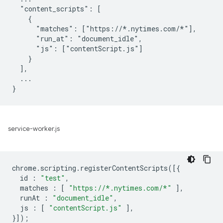
  "content_scripts": [

    {

      "matches": ["https://*.nytimes.com/*"],

      "run_at": "document_idle",

      "js": ["contentScript.js"]

    }

  ],

  ...

service-worker.js
chrome
.
scripting
.
registerContentScripts
([{
id
:
"test"
,
matches
:
[
"https://*.nytimes.com/*"
],
runAt
:
"document_idle"
,
js
:
[
"contentScript.js"
],
}]);