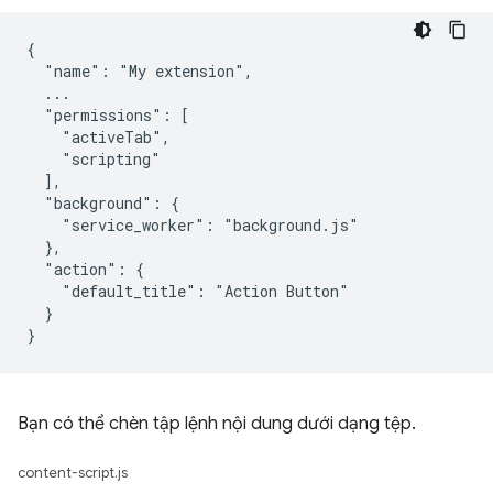
{

  "name": "My extension",

  ...

  "permissions": [

    "activeTab",

    "scripting"

  ],

  "background": {

    "service_worker": "background.js"

  },

  "action": {

    "default_title": "Action Button"

  }

Bạn có thể chèn tập lệnh nội dung dưới dạng tệp.
content-script.js