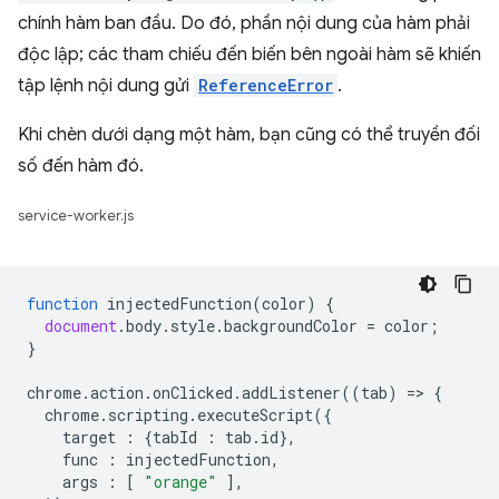
chính hàm ban đầu. Do đó, phần nội dung của hàm phải
độc lập; các tham chiếu đến biến bên ngoài hàm sẽ khiến
tập lệnh nội dung gửi
ReferenceError
.
Khi chèn dưới dạng một hàm, bạn cũng có thể truyền đối
số đến hàm đó.
service-worker.js
function
injectedFunction
(
color
)
{
document
.
body
.
style
.
backgroundColor
=
color
;
}
chrome
.
action
.
onClicked
.
addListener
((
tab
)
=
>
{
chrome
.
scripting
.
executeScript
({
target
:
{
tabId
:
tab
.
id
},
func
:
injectedFunction
,
args
:
[
"orange"
],