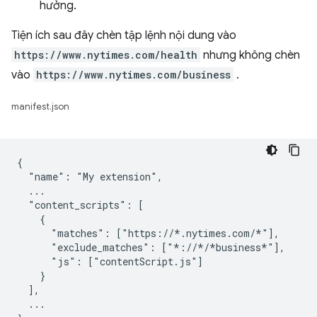
hưởng.
Tiện ích sau đây chèn tập lệnh nội dung vào
https://www.nytimes.com/health
nhưng không chèn
vào
https://www.nytimes.com/business
.
manifest.json
{

  "name": "My extension",

  ...

  "content_scripts": [

    {

      "matches": ["https://*.nytimes.com/*"],

      "exclude_matches": ["*://*/*business*"],

      "js": ["contentScript.js"]

    }

  ],

  ...
