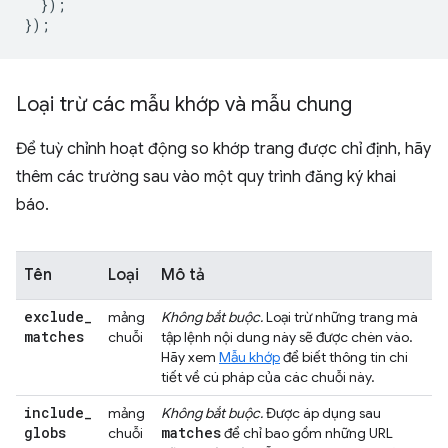
});
});
Loại trừ các mẫu khớp và mẫu chung
Để tuỳ chỉnh hoạt động so khớp trang được chỉ định, hãy
thêm các trường sau vào một quy trình đăng ký khai
báo.
Tên
Loại
Mô tả
exclude
_
mảng
Không bắt buộc.
Loại trừ những trang mà
matches
chuỗi
tập lệnh nội dung này sẽ được chèn vào.
Hãy xem
Mẫu khớp
để biết thông tin chi
tiết về cú pháp của các chuỗi này.
include
_
mảng
Không bắt buộc.
Được áp dụng sau
globs
matches
chuỗi
để chỉ bao gồm những URL