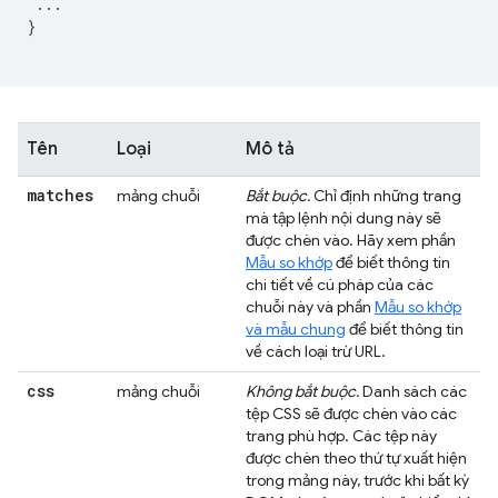
 ...

}

Tên
Loại
Mô tả
matches
mảng chuỗi
Bắt buộc.
Chỉ định những trang
mà tập lệnh nội dung này sẽ
được chèn vào. Hãy xem phần
Mẫu so khớp
để biết thông tin
chi tiết về cú pháp của các
chuỗi này và phần
Mẫu so khớp
và mẫu chung
để biết thông tin
về cách loại trừ URL.
css
mảng chuỗi
Không bắt buộc.
Danh sách các
tệp CSS sẽ được chèn vào các
trang phù hợp. Các tệp này
được chèn theo thứ tự xuất hiện
trong mảng này, trước khi bất kỳ