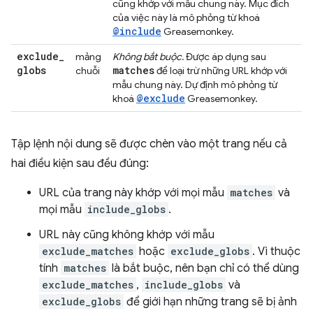
cũng khớp với mẫu chung này. Mục đích
của việc này là mô phỏng từ khoá
@include
Greasemonkey.
exclude
_
mảng
Không bắt buộc.
Được áp dụng sau
globs
matches
chuỗi
để loại trừ những URL khớp với
mẫu chung này. Dự định mô phỏng từ
@exclude
khoá
Greasemonkey.
Tập lệnh nội dung sẽ được chèn vào một trang nếu cả
hai điều kiện sau đều đúng:
URL của trang này khớp với mọi mẫu
matches
và
mọi mẫu
include_globs
.
URL này cũng không khớp với mẫu
exclude_matches
hoặc
exclude_globs
. Vì thuộc
tính
matches
là bắt buộc, nên bạn chỉ có thể dùng
exclude_matches
,
include_globs
và
exclude_globs
để giới hạn những trang sẽ bị ảnh