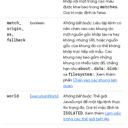
khớp với một trong các mẫu
matches
được khai báo trong
.
Giá trị mặc định là false.
match
_
boolean
Không bắt buộc.
Liệu tập lệnh có
origin
_
nên chèn vào các khung do
as
_
một nguồn gốc khớp tạo ra hay
fallback
không, nhưng URL hoặc nguồn
gốc của khung đó có thể không
khớp trực tiếp với mẫu. Các
khung này bao gồm những
khung có nhiều lược đồ, chẳng
about:
data:
blob:
hạn như
,
,
filesystem:
và
. Xem thêm
phần
Chèn vào các khung liên
quan
.
world
ExecutionWorld
Không bắt buộc.
Thế giới
JavaScript để một tập lệnh thực
thi trong đó. Giá trị mặc định là
ISOLATED
. Xem thêm
Làm việc
trong các thế giới biệt lập
.