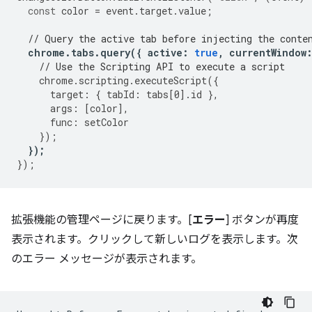
const
color
=
event
.
target
.
value
;
// Query the active tab before injecting the conte
chrome
.
tabs
.
query
({
active
:
true
,
currentWindow
// Use the Scripting API to execute a script
chrome
.
scripting
.
executeScript
({
target
:
{
tabId
:
tabs
[
0
].
id
},
args
:
[
color
],
func
:
setColor
});
});
});
拡張機能の管理ページに戻ります。[
エラー
] ボタンが再度
表示されます。クリックして新しいログを表示します。次
のエラー メッセージが表示されます。