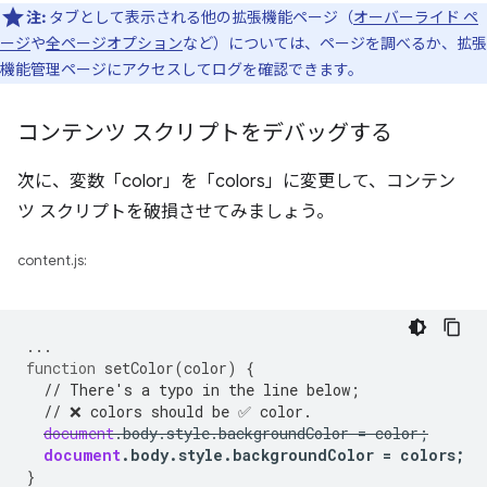
注:
タブとして表示される他の拡張機能ページ（
オーバーライド ペ
ージ
や
全ページオプション
など）については、ページを調べるか、拡張
機能管理ページにアクセスしてログを確認できます。
コンテンツ スクリプトをデバッグする
次に、変数「color」を「colors」に変更して、コンテン
ツ スクリプトを破損させてみましょう。
content.js:
...
function
setColor
(
color
)
{
// There's a typo in the line below;
// ❌ colors should be ✅ color.
document
.
body
.
style
.
backgroundColor
=
color
;
document
.
body
.
style
.
backgroundColor
=
colors
;
}