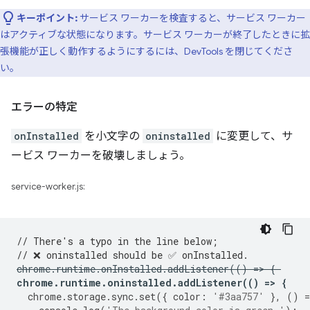
キーポイント:
サービス ワーカーを検査すると、サービス ワーカー
はアクティブな状態になります。サービス ワーカーが終了したときに拡
張機能が正しく動作するようにするには、DevTools を閉じてくださ
い。
エラーの特定
onInstalled
を小文字の
oninstalled
に変更して、サ
ービス ワーカーを破壊しましょう。
service-worker.js:
// There's a typo in the line below;
// ❌ oninstalled should be ✅ onInstalled.
chrome
.
runtime
.
onInstalled
.
addListener
(()
=
>
{
chrome
.
runtime
.
oninstalled
.
addListener
(()
=
>
{
chrome
.
storage
.
sync
.
set
({
color
:
'#3aa757'
},
()
=