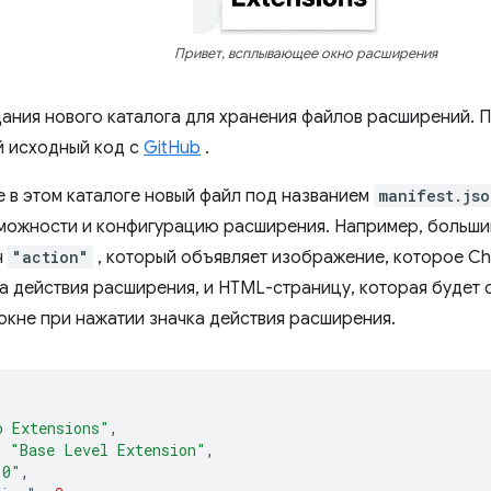
Привет, всплывающее окно расширения
дания нового каталога для хранения файлов расширений. 
й исходный код с
GitHub
.
е в этом каталоге новый файл под названием
manifest.jso
можности и конфигурацию расширения. Например, больши
ч
"action"
, который объявляет изображение, которое C
ка действия расширения, и HTML-страницу, которая будет
кне при нажатии значка действия расширения.
o Extensions"
,
:
"Base Level Extension"
,
.0"
,