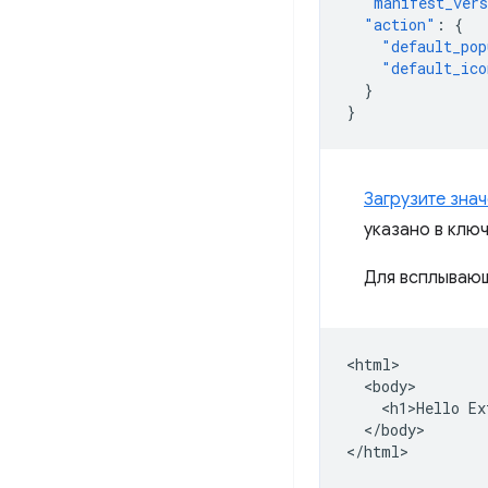
"manifest_ver
"action"
:
{
"default_pop
"default_ico
}
}
Загрузите зна
указано в клю
Для всплывающ
<html>

  <body>

    <h1>Hello Ex
  </body>
