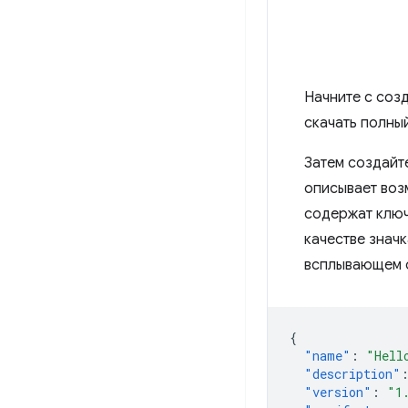
Начните с соз
скачать полны
Затем создайт
описывает воз
содержат клю
качестве знач
всплывающем о
{
"name"
:
"Hell
"description"
"version"
:
"1