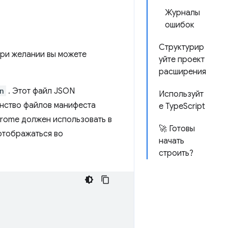
Журналы
ошибок
Структурир
При желании вы можете
уйте проект
расширения
n
. Этот файл JSON
Используйт
нство файлов манифеста
е TypeScript
hrome должен использовать в
🚀 Готовы
 отображаться во
начать
строить?