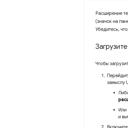
Расширение те
(значок на пан
Убедитесь, чт
Загрузит
Чтобы загрузи
Перейдит
замыслу 
Либ
рас
Или 
и в
Включите