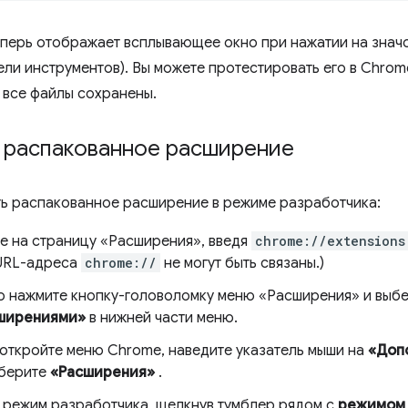
перь отображает всплывающее окно при нажатии на знач
ели инструментов). Вы можете протестировать его в Chrom
о все файлы сохранены.
е распакованное расширение
ть распакованное расширение в режиме разработчика:
е на страницу «Расширения», введя
chrome://extensions
URL-адреса
chrome://
не могут быть связаны.)
о нажмите кнопку-головоломку меню «Расширения» и выб
ширениями»
в нижней части меню.
откройте меню Chrome, наведите указатель мыши на
«Доп
ыберите
«Расширения»
.
 режим разработчика, щелкнув тумблер рядом с
режимом 