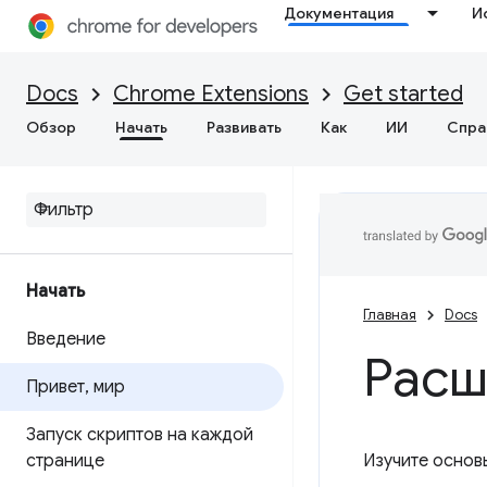
Документация
И
Docs
Chrome Extensions
Get started
Обзор
Начать
Развивать
Как
ИИ
Спра
Начать
Главная
Docs
Введение
Расш
Привет
,
мир
Запуск скриптов на каждой
странице
Изучите основ