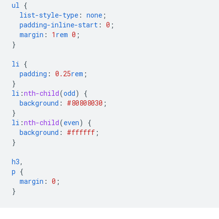
ul
{
list-style-type
:
none
;
padding-inline-start
:
0
;
margin
:
1
rem
0
;
}
li
{
padding
:
0.25
rem
;
}
li
:
nth-child
(
odd
)
{
background
:
#808080
30
;
}
li
:
nth-child
(
even
)
{
background
:
#ffffff
;
}
h3
,
p
{
margin
:
0
;
}