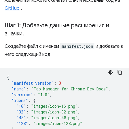
желании вы можете скачать полный исходный код на
GitHub
.
Шаг 1: Добавьте данные расширения и
значки
.
Создайте файл с именем
manifest.json
и добавьте в
него следующий код:
{
"manifest_version"
:
3
,
"name"
:
"Tab Manager for Chrome Dev Docs"
,
"version"
:
"1.0"
,
"icons"
:
{
"16"
:
"images/icon-16.png"
,
"32"
:
"images/icon-32.png"
,
"48"
:
"images/icon-48.png"
,
"128"
:
"images/icon-128.png"