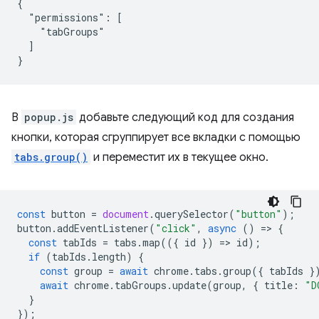
{

  "permissions": [

    "tabGroups"

  ]

В
popup.js
добавьте следующий код для создания
кнопки, которая сгруппирует все вкладки с помощью
tabs.group()
и переместит их в текущее окно.
const
button
=
document
.
querySelector
(
"button"
);
button
.
addEventListener
(
"click"
,
async
()
=
>
{
const
tabIds
=
tabs
.
map
(({
id
})
=
>
id
);
if
(
tabIds
.
length
)
{
const
group
=
await
chrome
.
tabs
.
group
({
tabIds
}
await
chrome
.
tabGroups
.
update
(
group
,
{
title
:
"D
}
});