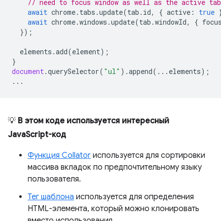
// need to focus window as well as the active tab
await
chrome
.
tabs
.
update
(
tab
.
id
,
{
active
:
true
await
chrome
.
windows
.
update
(
tab
.
windowId
,
{
focu
});
elements
.
add
(
element
);
}
document
.
querySelector
(
"ul"
).
append
(...
elements
);
...
💡
В этом коде используется интересный
JavaScript-код
Функция Collator
используется для сортировки
массива вкладок по предпочтительному языку
пользователя.
Тег шаблона
используется для определения
HTML-элемента, который можно клонировать
вместо использования