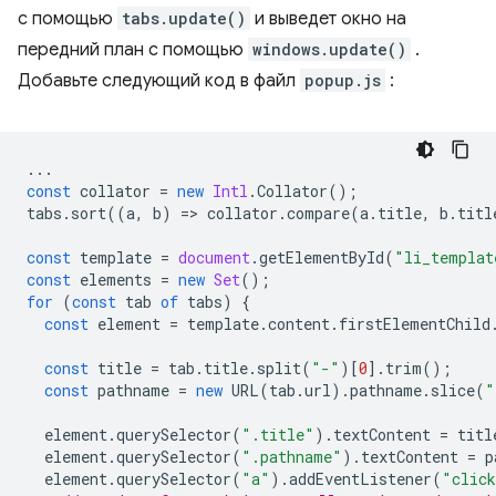
с помощью
tabs.update()
и выведет окно на
передний план с помощью
windows.update()
.
Добавьте следующий код в файл
popup.js
:
...
const
collator
=
new
Intl
.
Collator
();
tabs
.
sort
((
a
,
b
)
=
>
collator
.
compare
(
a
.
title
,
b
.
titl
const
template
=
document
.
getElementById
(
"li_templat
const
elements
=
new
Set
();
for
(
const
tab
of
tabs
)
{
const
element
=
template
.
content
.
firstElementChild
const
title
=
tab
.
title
.
split
(
"-"
)[
0
].
trim
();
const
pathname
=
new
URL
(
tab
.
url
).
pathname
.
slice
(
"
element
.
querySelector
(
".title"
).
textContent
=
titl
element
.
querySelector
(
".pathname"
).
textContent
=
p
element
.
querySelector
(
"a"
).
addEventListener
(
"clic