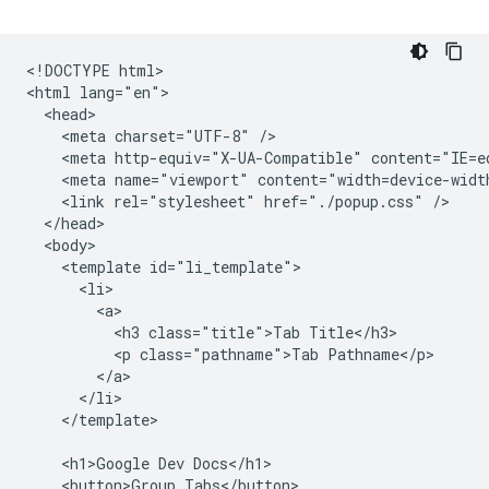
<!DOCTYPE html>

<html lang="en">

  <head>

    <meta charset="UTF-8" />

    <meta http-equiv="X-UA-Compatible" content="IE=ed
    <meta name="viewport" content="width=device-width
    <link rel="stylesheet" href="./popup.css" />

  </head>

  <body>

    <template id="li_template">

      <li>

        <a>

          <h3 class="title">Tab Title</h3>

          <p class="pathname">Tab Pathname</p>

        </a>

      </li>

    </template>

    <h1>Google Dev Docs</h1>

    <button>Group Tabs</button>
