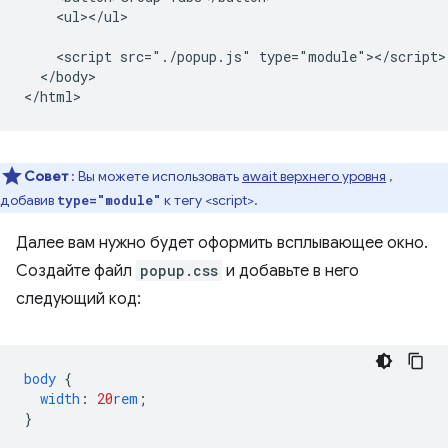
    <ul></ul>

    <script src="./popup.js" type="module"></script>

  </body>

Совет
: Вы можете использовать
await верхнего уровня
,
добавив
к тегу <script>.
type="module"
Далее вам нужно будет оформить всплывающее окно.
Создайте файл
popup.css
и добавьте в него
следующий код:
body
{
width
:
20
rem
;
}