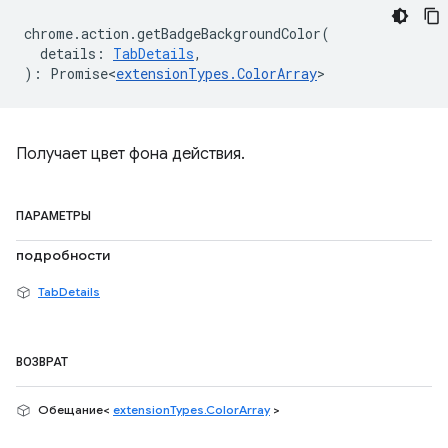
chrome
.
action
.
getBadgeBackgroundColor
(
details
:
TabDetails
,
)
:
Promise<
extensionTypes
.
ColorArray
>
Получает цвет фона действия.
ПАРАМЕТРЫ
подробности
TabDetails
ВОЗВРАТ
Обещание<
extensionTypes.ColorArray
>