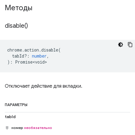
Методы
disable(
)
chrome
.
action
.
disable
(
tabId?
:
number
,
)
:
Promise<void>
Отключает действие для вкладки.
ПАРАМЕТРЫ
tabId
номер
необязательно