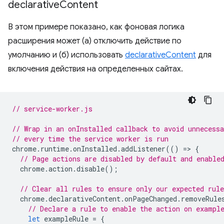
declarative
Content
В этом примере показано, как фоновая логика
расширения может (а) отключить действие по
умолчанию и (б) использовать
declarativeContent
для
включения действия на определенных сайтах.
// service-worker.js
// Wrap in an onInstalled callback to avoid unnecessa
// every time the service worker is run
chrome
.
runtime
.
onInstalled
.
addListener
(()
=
>
{
// Page actions are disabled by default and enable
chrome
.
action
.
disable
();
// Clear all rules to ensure only our expected rule
chrome
.
declarativeContent
.
onPageChanged
.
removeRule
// Declare a rule to enable the action on exampl
let
exampleRule
=
{