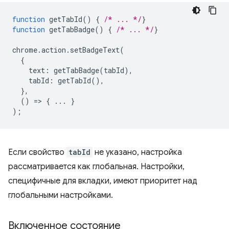
function
getTabId
()
{
/* ... */
}
function
getTabBadge
()
{
/* ... */
}
chrome
.
action
.
setBadgeText
(
{
text
:
getTabBadge
(
tabId
),
tabId
:
getTabId
(),
},
()
=
>
{
...
}
);
Если свойство
tabId
не указано, настройка
рассматривается как глобальная. Настройки,
специфичные для вкладки, имеют приоритет над
глобальными настройками.
Включенное состояние