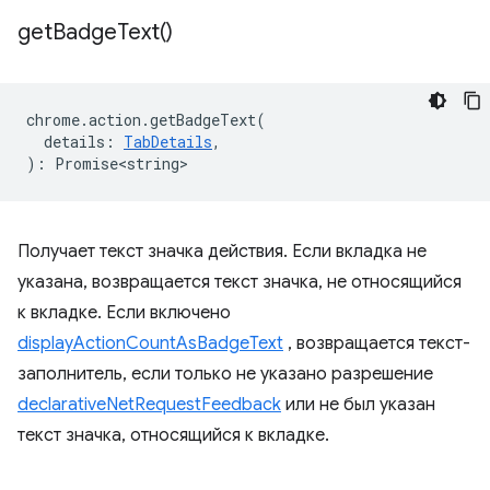
get
Badge
Text(
)
chrome
.
action
.
getBadgeText
(
details
:
TabDetails
,
)
:
Promise<string>
Получает текст значка действия. Если вкладка не
указана, возвращается текст значка, не относящийся
к вкладке. Если включено
displayActionCountAsBadgeText
, возвращается текст-
заполнитель, если только не указано разрешение
declarativeNetRequestFeedback
или не был указан
текст значка, относящийся к вкладке.