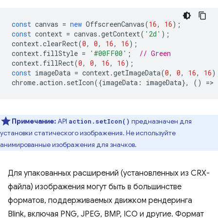
const
canvas
=
new
OffscreenCanvas
(
16
,
16
);
const
context
=
canvas
.
getContext
(
'2d'
);
context
.
clearRect
(
0
,
0
,
16
,
16
);
context
.
fillStyle
=
'#00FF00'
;
// Green
context
.
fillRect
(
0
,
0
,
16
,
16
);
const
imageData
=
context
.
getImageData
(
0
,
0
,
16
,
16
)
chrome
.
action
.
setIcon
({
imageData
:
imageData
},
()
=
>
Примечание:
API
предназначен для
action.setIcon()
установки статического изображения. Не используйте
анимированные изображения для значков.
Для упакованных расширений (установленных из CRX-
файла) изображения могут быть в большинстве
форматов, поддерживаемых движком рендеринга
Blink, включая PNG, JPEG, BMP, ICO и другие. Формат