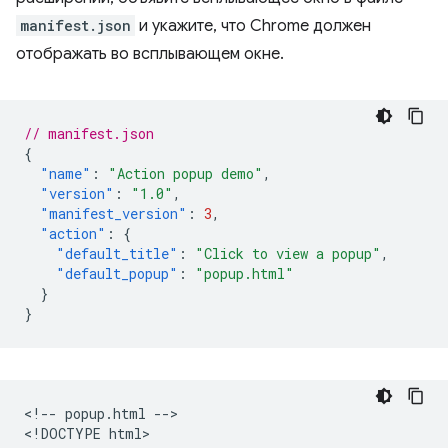
manifest.json
и укажите, что Chrome должен
отображать во всплывающем окне.
// manifest.json
{
"name"
:
"Action popup demo"
,
"version"
:
"1.0"
,
"manifest_version"
:
3
,
"action"
:
{
"default_title"
:
"Click to view a popup"
,
"default_popup"
:
"popup.html"
}
}
<!-- popup.html -->

<!DOCTYPE html>
