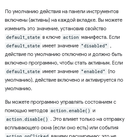
По умолчанию действия на панели инструментов
включены (активны) на каждой вкладке. Вы можете
изменить это значение, установив свойство
default_state
в ключе
action
манифеста. Если
default_state
имеет значение
"disabled"
,
действие по умолчанию отключено и должно быть
включено программно, чтобы стать активным. Если
default_state
имеет значение
"enabled"
(по
умолчанию), действие включено и активируется по
умолчанию.
Вы можете программно управлять состоянием с
помощью методов
action.enable()
и
action.disable()
. Это влияет только на отправку
всплывающего окна (если оно есть) или события
action.onClicked
вашему расширению; это не