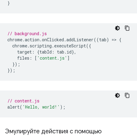
}
// background.js
chrome
.
action
.
onClicked
.
addListener
((
tab
)
=
>
{
chrome
.
scripting
.
executeScript
({
target
:
{
tabId
:
tab
.
id
},
files
:
[
'content.js'
]
});
});
// content.js
alert
(
'Hello, world!'
);
Эмулируйте действия с помощью