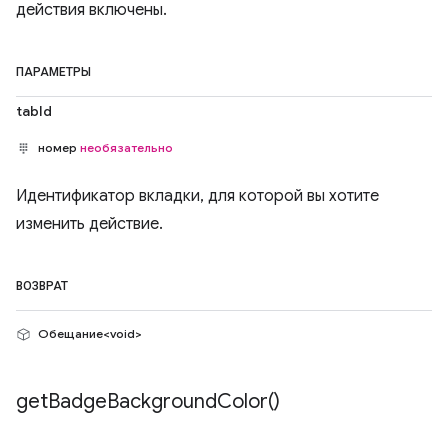
действия включены.
ПАРАМЕТРЫ
tabId
номер
необязательно
Идентификатор вкладки, для которой вы хотите
изменить действие.
ВОЗВРАТ
Обещание<void>
get
Badge
Background
Color(
)