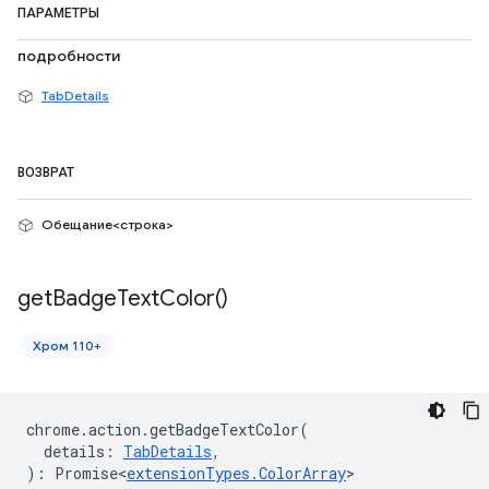
ПАРАМЕТРЫ
подробности
TabDetails
ВОЗВРАТ
Обещание<строка>
get
Badge
Text
Color(
)
Хром 110+
chrome
.
action
.
getBadgeTextColor
(
details
:
TabDetails
,
)
:
Promise<
extensionTypes
.
ColorArray
>