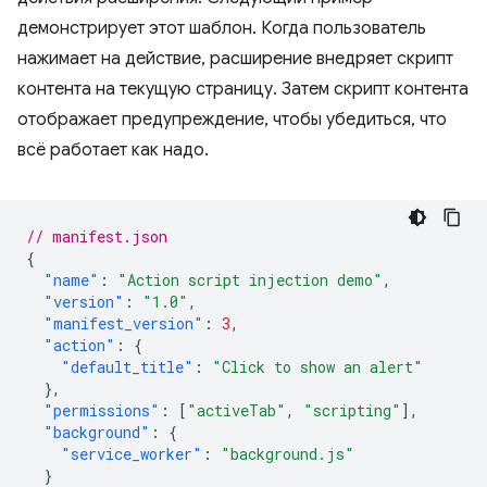
демонстрирует этот шаблон. Когда пользователь
нажимает на действие, расширение внедряет скрипт
контента на текущую страницу. Затем скрипт контента
отображает предупреждение, чтобы убедиться, что
всё работает как надо.
// manifest.json
{
"name"
:
"Action script injection demo"
,
"version"
:
"1.0"
,
"manifest_version"
:
3
,
"action"
:
{
"default_title"
:
"Click to show an alert"
},
"permissions"
:
[
"activeTab"
,
"scripting"
],
"background"
:
{
"service_worker"
:
"background.js"
}