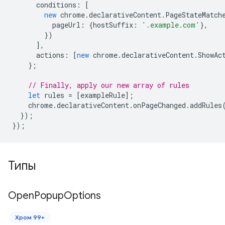
conditions
:
[
new
chrome
.
declarativeContent
.
PageStateMatch
pageUrl
:
{
hostSuffix
:
'.example.com'
},
})
],
actions
:
[
new
chrome
.
declarativeContent
.
ShowAc
};
// Finally, apply our new array of rules
let
rules
=
[
exampleRule
];
chrome
.
declarativeContent
.
onPageChanged
.
addRules
});
});
Типы
Open
Popup
Options
Хром 99+