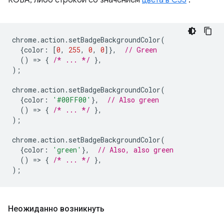
RGBA, либо строкой со значением
цвета в CSS
.
chrome
.
action
.
setBadgeBackgroundColor
(
{
color
:
[
0
,
255
,
0
,
0
]},
// Green
()
=
>
{
/* ... */
},
);
chrome
.
action
.
setBadgeBackgroundColor
(
{
color
:
'#00FF00'
},
// Also green
()
=
>
{
/* ... */
},
);
chrome
.
action
.
setBadgeBackgroundColor
(
{
color
:
'green'
},
// Also, also green
()
=
>
{
/* ... */
},
);
Неожиданно возникнуть