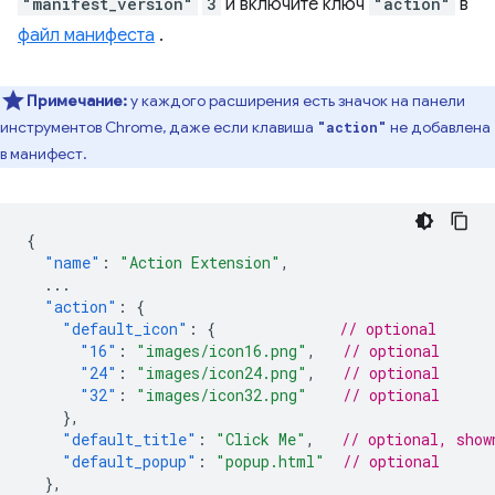
"manifest_version"
3
и включите ключ
"action"
в
файл манифеста
.
Примечание:
у каждого расширения есть значок на панели
инструментов Chrome, даже если клавиша
не добавлена
"action"
в манифест.
{
"name"
:
"Action Extension"
,
...
"action"
:
{
"default_icon"
:
{
// optional
"16"
:
"images/icon16.png"
,
// optional
"24"
:
"images/icon24.png"
,
// optional
"32"
:
"images/icon32.png"
// optional
},
"default_title"
:
"Click Me"
,
// optional, show
"default_popup"
:
"popup.html"
// optional
},