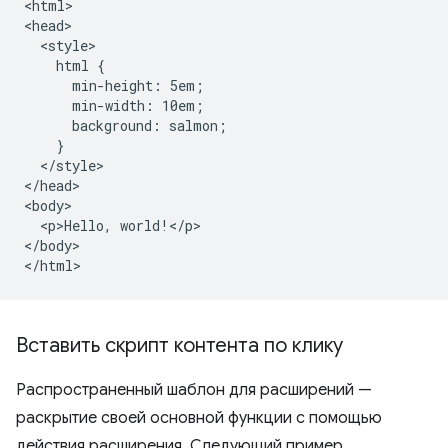
<html>

<head>

  <style>

    html {

      min-height: 5em;

      min-width: 10em;

      background: salmon;

    }

  </style>

</head>

<body>

  <p>Hello, world!</p>

</body>

Вставить скрипт контента по клику
Распространенный шаблон для расширений —
раскрытие своей основной функции с помощью
действия расширения. Следующий пример