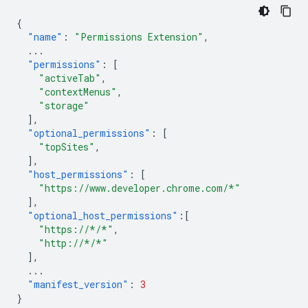
{
"name"
:
"Permissions Extension"
,
...
"permissions"
:
[
"activeTab"
,
"contextMenus"
,
"storage"
],
"optional_permissions"
:
[
"topSites"
,
],
"host_permissions"
:
[
"https://www.developer.chrome.com/*"
],
"optional_host_permissions"
:[
"https://*/*"
,
"http://*/*"
],
...
"manifest_version"
:
3
}