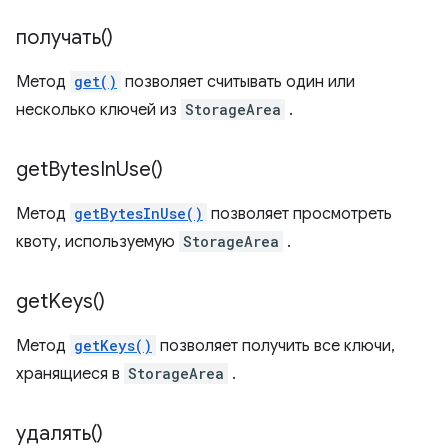
получать()
Метод
get()
позволяет считывать один или
несколько ключей из
StorageArea
.
get
Bytes
In
Use(
)
Метод
getBytesInUse()
позволяет просмотреть
квоту, используемую
StorageArea
.
get
Keys(
)
Метод
getKeys()
позволяет получить все ключи,
хранящиеся в
StorageArea
.
удалять()