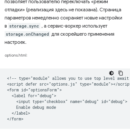
позволяет пользователю переключать «режим
отладки» (реализация здесь не показана). Страница
параметров немедленно сохраняет новые настройки
в
storage.sync
, а сервис-воркер использует
storage.onChanged
для скорейшего применения
настроек.
options.html:
<!-- type="module" allows you to use top level await 
<script defer src="options.js" type="module"></script
<form id="optionsForm">

  <label for="debug">

    <input type="checkbox" name="debug" id="debug">

    Enable debug mode

  </label>
