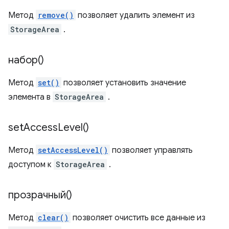
Метод
remove()
позволяет удалить элемент из
StorageArea
.
набор()
Метод
set()
позволяет установить значение
элемента в
StorageArea
.
set
Access
Level(
)
Метод
setAccessLevel()
позволяет управлять
доступом к
StorageArea
.
прозрачный()
Метод
clear()
позволяет очистить все данные из