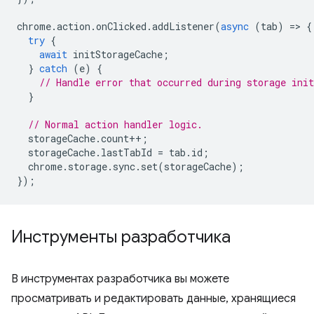
chrome
.
action
.
onClicked
.
addListener
(
async
(
tab
)
=
>
{
try
{
await
initStorageCache
;
}
catch
(
e
)
{
// Handle error that occurred during storage init
}
// Normal action handler logic.
storageCache
.
count
++
;
storageCache
.
lastTabId
=
tab
.
id
;
chrome
.
storage
.
sync
.
set
(
storageCache
);
});
Инструменты разработчика
В инструментах разработчика вы можете
просматривать и редактировать данные, хранящиеся