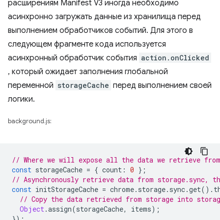
расширениям Manifest V3 иногда необходимо
асинхронно загружать данные из хранилища перед
выполнением обработчиков событий. Для этого в
следующем фрагменте кода используется
асинхронный обработчик события
action.onClicked
, который ожидает заполнения глобальной
переменной
storageCache
перед выполнением своей
логики.
background.js:
// Where we will expose all the data we retrieve fro
const
storageCache
=
{
count
:
0
};
// Asynchronously retrieve data from storage.sync, t
const
initStorageCache
=
chrome
.
storage
.
sync
.
get
().
t
// Copy the data retrieved from storage into stora
Object
.
assign
(
storageCache
,
items
);
});