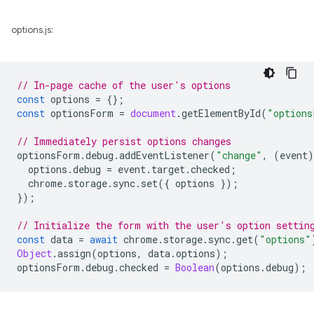
options.js:
// In-page cache of the user's options
const
options
=
{};
const
optionsForm
=
document
.
getElementById
(
"options
// Immediately persist options changes
optionsForm
.
debug
.
addEventListener
(
"change"
,
(
event
)
options
.
debug
=
event
.
target
.
checked
;
chrome
.
storage
.
sync
.
set
({
options
});
});
// Initialize the form with the user's option settin
const
data
=
await
chrome
.
storage
.
sync
.
get
(
"options"
Object
.
assign
(
options
,
data
.
options
);
optionsForm
.
debug
.
checked
=
Boolean
(
options
.
debug
);