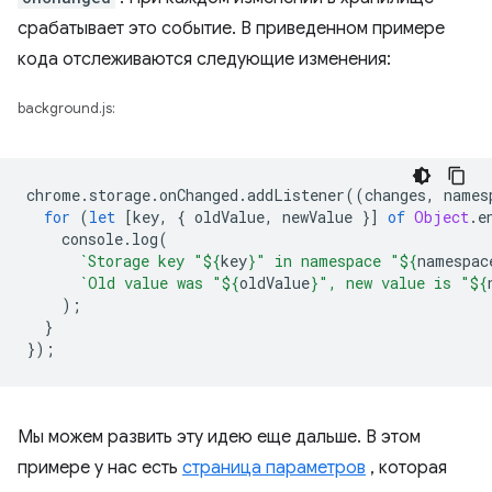
срабатывает это событие. В приведенном примере
кода отслеживаются следующие изменения:
background.js:
chrome
.
storage
.
onChanged
.
addListener
((
changes
,
names
for
(
let
[
key
,
{
oldValue
,
newValue
}]
of
Object
.
e
console
.
log
(
`Storage key "
${
key
}
" in namespace "
${
namespac
`Old value was "
${
oldValue
}
", new value is "
${
);
}
});
Мы можем развить эту идею еще дальше. В этом
примере у нас есть
страница параметров
, которая