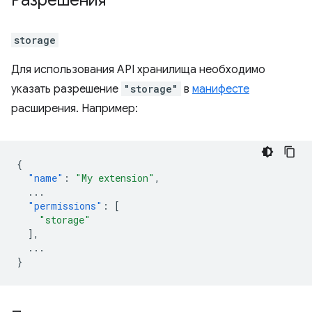
Разрешения
storage
Для использования API хранилища необходимо
указать разрешение
"storage"
в
манифесте
расширения. Например:
{
"name"
:
"My extension"
,
...
"permissions"
:
[
"storage"
],
...
}