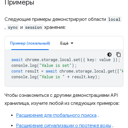
Примеры
Следующие примеры демонстрируют области
local
,
sync
и
session
хранения:
Пример (локальный)
Ещё
await
chrome
.
storage
.
local
.
set
({
key
:
value
});
console
.
log
(
"Value is set"
);
const
result
=
await
chrome
.
storage
.
local
.
get
([
"ke
console
.
log
(
"Value is "
+
result
.
key
);
Чтобы ознакомиться с другими демонстрациями API
хранилища, изучите любой из следующих примеров:
Расширение для глобального поиска
.
Расширение сигнализации о протечке воды
.