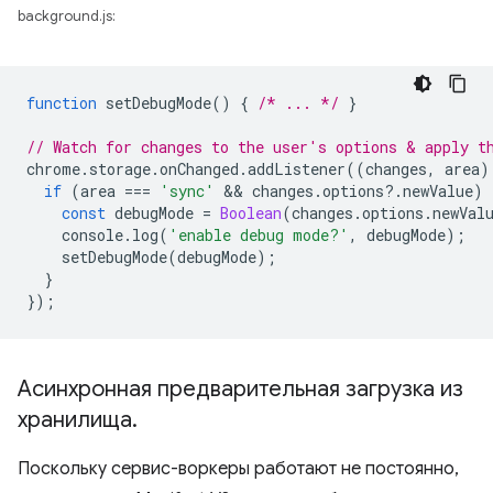
background.js:
function
setDebugMode
()
{
/* ... */
}
// Watch for changes to the user's options & apply t
chrome
.
storage
.
onChanged
.
addListener
((
changes
,
area
)
if
(
area
===
'sync'
 && 
changes
.
options
?
.
newValue
)
const
debugMode
=
Boolean
(
changes
.
options
.
newVal
console
.
log
(
'enable debug mode?'
,
debugMode
);
setDebugMode
(
debugMode
);
}
});
Асинхронная предварительная загрузка из
хранилища
.
Поскольку сервис-воркеры работают не постоянно,