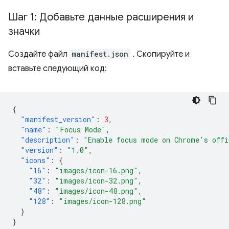
Шаг 1: Добавьте данные расширения и
значки
Создайте файл
manifest.json
. Скопируйте и
вставьте следующий код:
{
"manifest_version"
:
3
,
"name"
:
"Focus Mode"
,
"description"
:
"Enable focus mode on Chrome's offi
"version"
:
"1.0"
,
"icons"
:
{
"16"
:
"images/icon-16.png"
,
"32"
:
"images/icon-32.png"
,
"48"
:
"images/icon-48.png"
,
"128"
:
"images/icon-128.png"
}
}