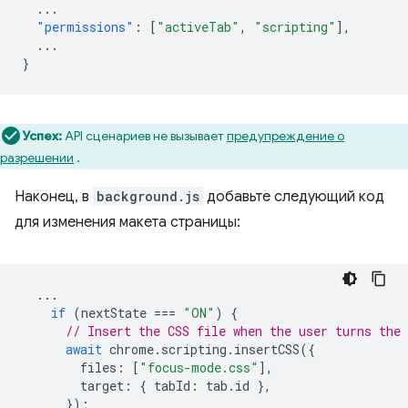
...
"permissions"
:
[
"activeTab"
,
"scripting"
],
...
}
Успех:
API сценариев не вызывает
предупреждение о
разрешении
.
Наконец, в
background.js
добавьте следующий код
для изменения макета страницы:
...
if
(
nextState
===
"ON"
)
{
// Insert the CSS file when the user turns the 
await
chrome
.
scripting
.
insertCSS
({
files
:
[
"focus-mode.css"
],
target
:
{
tabId
:
tab
.
id
},
});