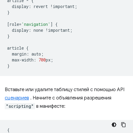
article
*
{
display
:
revert
!
important
;
}
[
role
=
'navigation'
]
{
display
:
none
!
important
;
}
article
{
margin
:
auto
;
max
-
width
:
700
px
;
}
Вставьте или удалите таблицу стилей с помощью API
сценариев
. Начните с объявления разрешения
"scripting"
в манифесте:
{