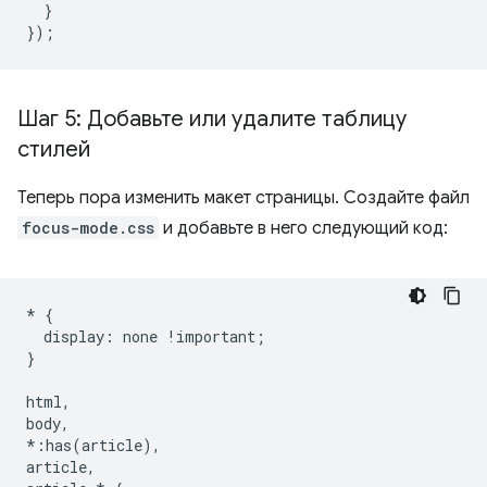
}
});
Шаг 5: Добавьте или удалите таблицу
стилей
Теперь пора изменить макет страницы. Создайте файл
focus-mode.css
и добавьте в него следующий код:
*
{
display
:
none
!
important
;
}
html
,
body
,
*:
has
(
article
),
article
,