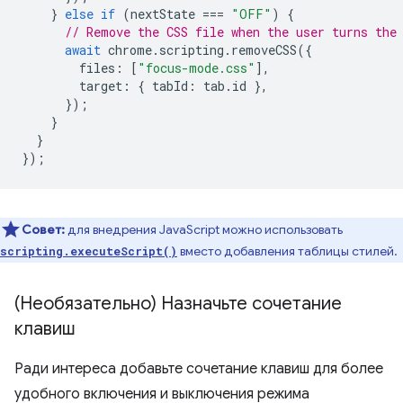
}
else
if
(
nextState
===
"OFF"
)
{
// Remove the CSS file when the user turns the
await
chrome
.
scripting
.
removeCSS
({
files
:
[
"focus-mode.css"
],
target
:
{
tabId
:
tab
.
id
},
});
}
}
});
Совет:
для внедрения JavaScript можно использовать
вместо добавления таблицы стилей.
scripting.executeScript()
(Необязательно) Назначьте сочетание
клавиш
Ради интереса добавьте сочетание клавиш для более
удобного включения и выключения режима