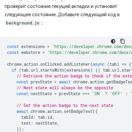
проверит состояние текущей вкладки и установит
следующее состояние. Добавьте следующий код в
background.js
:
const
extensions
=
'https://developer.chrome.com/doc
const
webstore
=
'https://developer.chrome.com/docs/
chrome
.
action
.
onClicked
.
addListener
(
async
(
tab
)
=
>
{
if
(
tab
.
url
.
startsWith
(
extensions
)
||
tab
.
url
.
star
// Retrieve the action badge to check if the ext
const
prevState
=
await
chrome
.
action
.
getBadgeTe
// Next state will always be the opposite
const
nextState
=
prevState
===
'ON'
?
'OFF'
:
// Set the action badge to the next state
await
chrome
.
action
.
setBadgeText
({
tabId
:
tab
.
id
,
text
:
nextState
,
});