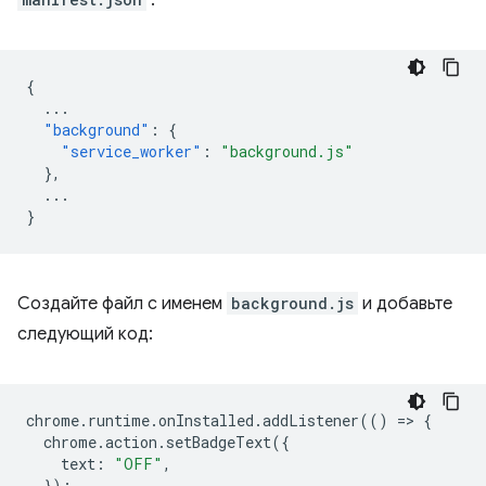
:
{
...
"background"
:
{
"service_worker"
:
"background.js"
},
...
}
Создайте файл с именем
background.js
и добавьте
следующий код:
chrome
.
runtime
.
onInstalled
.
addListener
(()
=
>
{
chrome
.
action
.
setBadgeText
({
text
:
"OFF"
,
});