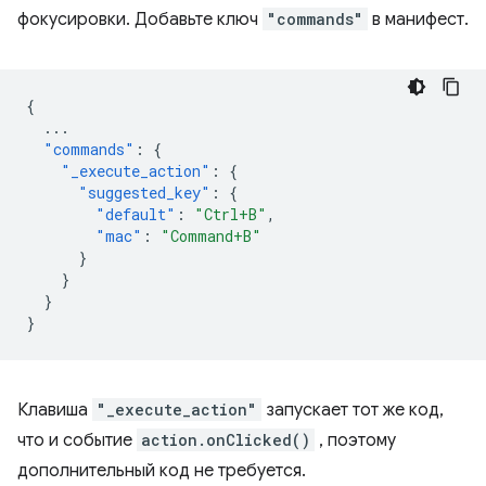
фокусировки. Добавьте ключ
"commands"
в манифест.
{
...
"commands"
:
{
"_execute_action"
:
{
"suggested_key"
:
{
"default"
:
"Ctrl+B"
,
"mac"
:
"Command+B"
}
}
}
}
Клавиша
"_execute_action"
запускает тот же код,
что и событие
action.onClicked()
, поэтому
дополнительный код не требуется.