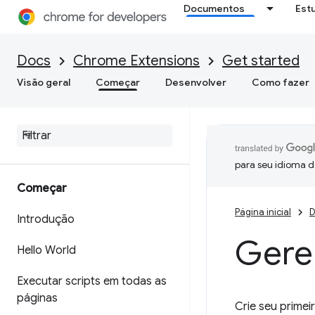
Documentos
Est
Docs
Chrome Extensions
Get started
Visão geral
Começar
Desenvolver
Como fazer
para seu idioma d
Começar
Página inicial
D
Introdução
Gere
Hello World
Executar scripts em todas as
páginas
Crie seu primei