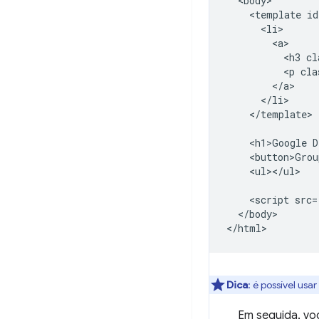
  <body>

    <template id
      <li>

        <a>

          <h3 cl
          <p cla
        </a>

      </li>

    </template>

    <h1>Google D
    <button>Grou
    <ul></ul>

    <script src=
  </body>

Dica
: é possível usar
Em seguida, voc