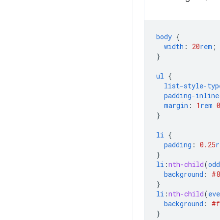
body
{
width
:
20
rem
;
}
ul
{
list-style-typ
padding-inline
margin
:
1
rem
}
li
{
padding
:
0.25
r
}
li
:
nth-child
(
odd
background
:
#8
}
li
:
nth-child
(
eve
background
:
#f
}