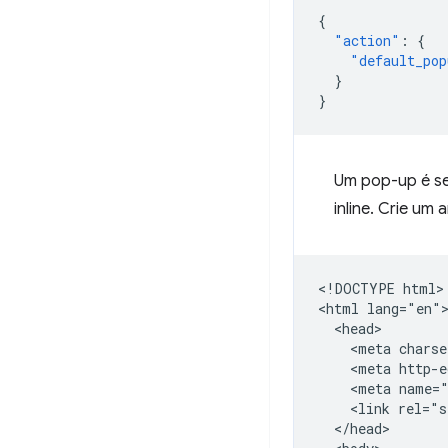
{
"action"
:
{
"default_pop
}
}
Um pop-up é se
inline. Crie um 
<!DOCTYPE html>

<html lang="en">
  <head>

    <meta charse
    <meta http-e
    <meta name="
    <link rel="s
  </head>
