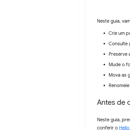
Neste guia, vam
Crie um p
Consulte 
Preserve 
Mude o fo
Mova as g
Renomeie 
Antes de 
Neste guia, pr
conferir o
Hell