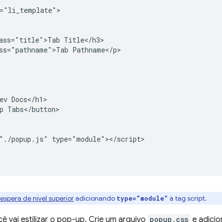
="li_template">

ass="title">Tab Title</h3>

ss="pathname">Tab Pathname</p>

ev Docs</h1>

p Tabs</button>

"./popup.js" type="module"></script>

espera de nível superior
adicionando
à tag script.
type="module"
ê vai estilizar o pop-up. Crie um arquivo
popup.css
e adicio