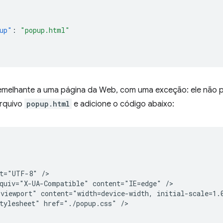
up"
:
"popup.html"
melhante a uma página da Web, com uma exceção: ele não p
arquivo
popup.html
e adicione o código abaixo:


t="UTF-8" />

quiv="X-UA-Compatible" content="IE=edge" />

viewport" content="width=device-width, initial-scale=1.0
tylesheet" href="./popup.css" />
