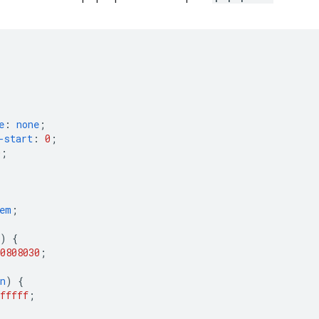
e
:
none
;
-start
:
0
;
0
;
em
;
)
{
08080
30
;
n
)
{
fffff
;