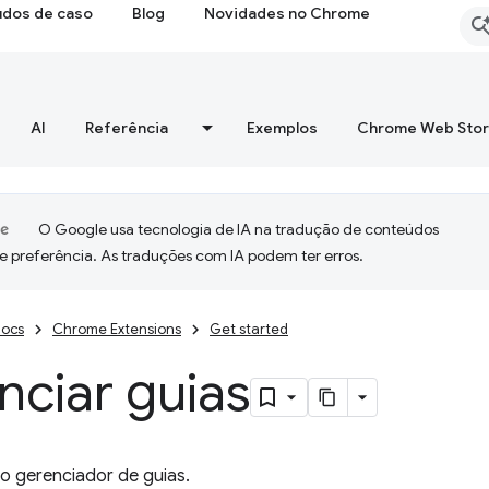
udos de caso
Blog
Novidades no Chrome
AI
Referência
Exemplos
Chrome Web Sto
O Google usa tecnologia de IA na tradução de conteúdos
e preferência. As traduções com IA podem ter erros.
ocs
Chrome Extensions
Get started
nciar guias
ro gerenciador de guias.