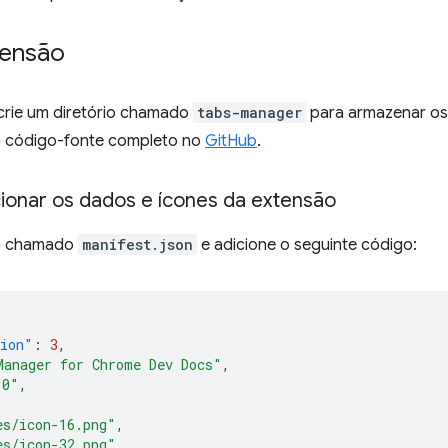
tensão
crie um diretório chamado
tabs-manager
para armazenar os 
 o código-fonte completo no
GitHub
.
cionar os dados e ícones da extensão
vo chamado
manifest.json
e adicione o seguinte código:
sion"
:
3
,
Manager for Chrome Dev Docs"
,
.0"
,
es/icon-16.png"
,
es/icon-32.png"
,