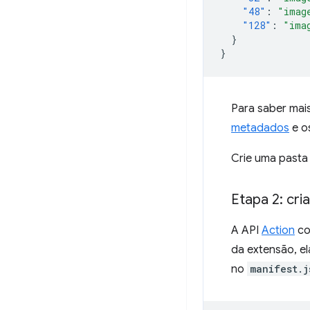
"48"
:
"imag
"128"
:
"ima
}
}
Para saber mais
metadados
e o
Crie uma past
Etapa 2: cria
A API
Action
co
da extensão, e
no
manifest.j