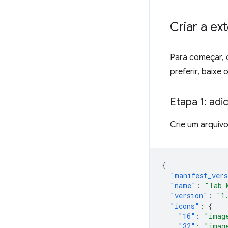
Criar a ex
Para começar, 
preferir, baixe
Etapa 1: adi
Crie um arqui
{
"manifest_ver
"name"
:
"Tab 
"version"
:
"1
"icons"
:
{
"16"
:
"imag
"32"
:
"imag