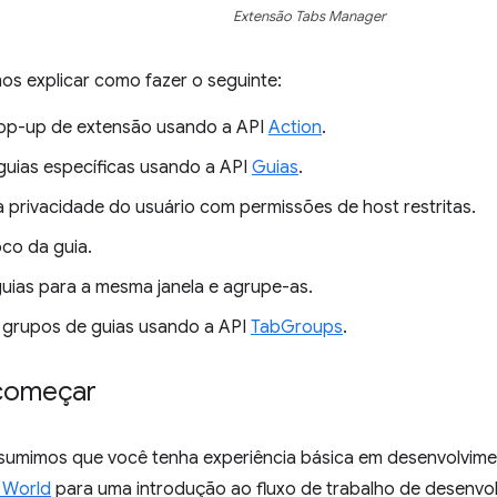
Extensão Tabs Manager
os explicar como fazer o seguinte:
op-up de extensão usando a API
Action
.
guias específicas usando a API
Guias
.
a privacidade do usuário com permissões de host restritas.
co da guia.
uias para a mesma janela e agrupe-as.
grupos de guias usando a API
TabGroups
.
começar
esumimos que você tenha experiência básica em desenvolv
o World
para uma introdução ao fluxo de trabalho de desenvo