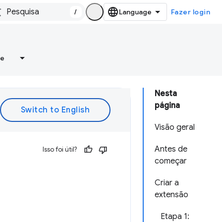
/
Fazer login
re
Nesta
página
Visão geral
Antes de
Isso foi útil?
começar
Criar a
extensão
Etapa 1: