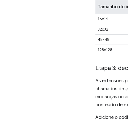
Tamanho do í
16x16
32x32
48x48
128x128
Etapa 3: dec
As extensões p
chamados de
s
mudanças no am
conteúdo de ex
Adicione o cód