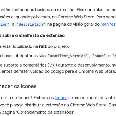
ontêm metadados básicos da extensão. Eles controlam como
nsões e, quando publicada, na Chrome Web Store. Para saber
sion"
e
"description"
na página de visão geral do
manifes
s sobre o manifesto de extensão
a estar localizado na
raiz
do projeto.
 chaves obrigatórias são
"manifest_version"
,
"name"
e
"
ce suporte a comentários (
//
) durante o desenvolvimento, m
 antes de fazer upload do código para a Chrome Web Store.
necer os ícones
recisa de ícones? Embora os
ícones
sejam opcionais durante 
 você planeja distribuir a extensão na Chrome Web Store. E
a página "Gerenciamento de extensões".