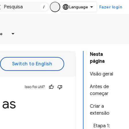
/
Fazer login
re
Nesta
página
Visão geral
Antes de
Isso foi útil?
começar
 as
Criar a
extensão
Etapa 1: