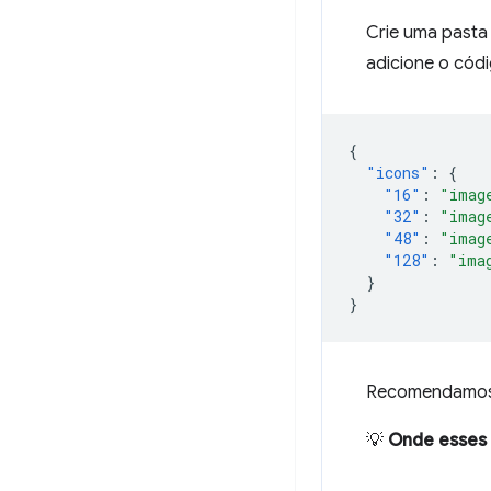
Crie uma past
adicione o cód
{
"icons"
:
{
"16"
:
"imag
"32"
:
"imag
"48"
:
"imag
"128"
:
"ima
}
}
Recomendamos o
💡
Onde esses 