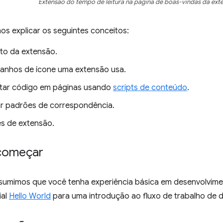
Extensão do tempo de leitura na página de boas-vindas da ext
os explicar os seguintes conceitos:
to da extensão.
anhos de ícone uma extensão usa.
tar código em páginas usando
scripts de conteúdo
.
 padrões de correspondência.
s de extensão.
começar
esumimos que você tenha experiência básica em desenvolv
ial
Hello World
para uma introdução ao fluxo de trabalho de 