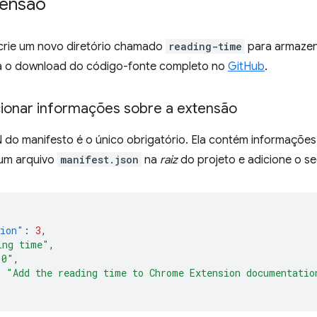
tensão
crie um novo diretório chamado
reading-time
para armazen
aça o download do código-fonte completo no
GitHub
.
icionar informações sobre a extensão
 do manifesto é o único obrigatório. Ela contém informações
 um arquivo
manifest.json
na
raiz
do projeto e adicione o se
sion"
:
3
,
ing time"
,
.0"
,
:
"Add the reading time to Chrome Extension documentatio