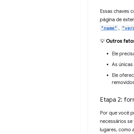
Essas chaves c
página de exte
"name"
,
"ver
💡
Outros fato
Ele precis
As únicas
Ele ofere
removidos
Etapa 2: for
Por que você p
necessários se
lugares, como 