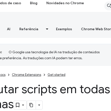
udos de caso
Blog
Novidades no Chrome
AI
Referência
Exemplos
Chrome Web Sto
O Google usa tecnologia de IA na tradução de conteúdos
e preferência. As traduções com IA podem ter erros.
ocs
Chrome Extensions
Get started
tar scripts em todas
nas