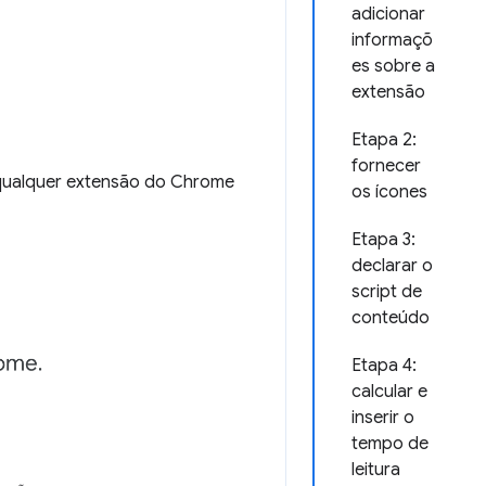
adicionar
informaçõ
es sobre a
extensão
Etapa 2:
fornecer
a qualquer extensão do Chrome
os ícones
Etapa 3:
declarar o
script de
conteúdo
Etapa 4:
calcular e
inserir o
tempo de
leitura