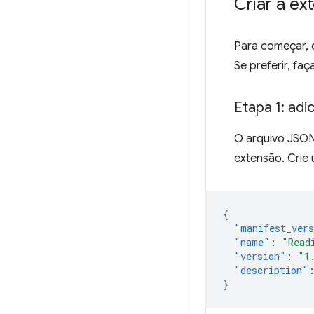
Criar a ex
Para começar, 
Se preferir, f
Etapa 1: ad
O arquivo JSON
extensão. Crie
{
"manifest_ver
"name"
:
"Read
"version"
:
"1
"description"
}