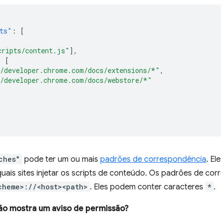
ts"
:
[
cripts/content.js"
],
:
[
/developer.chrome.com/docs/extensions/*"
,
/developer.chrome.com/docs/webstore/*"
ches"
pode ter um ou mais
padrões de correspondência
. E
quais sites injetar os scripts de conteúdo. Os padrões de c
cheme>://<host><path>
. Eles podem conter caracteres
*
.
ão mostra um aviso de permissão?