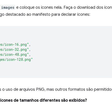
a
images
e coloque os ícones nela. Faça o download dos íco
igo destacado ao manifesto para declarar ícones:
es/icon-16.png"
,
es/icon-32.png"
,
es/icon-48.png"
,
ges/icon-128.png"
 uso de arquivos PNG, mas outros formatos são permitido
ícones de tamanhos diferentes são exibidos?