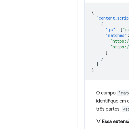
{
"content_scrip
{
"js"
:
[
"s
"matches"
"https:/
"https:/
]
}
]
}
O campo
"mat
identifique em 
três partes:
<s
💡
Essa extens