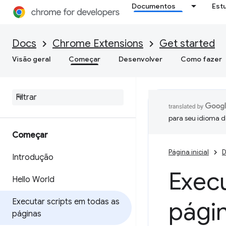
Documentos
Est
Docs
Chrome Extensions
Get started
Visão geral
Começar
Desenvolver
Como fazer
para seu idioma d
Começar
Página inicial
D
Introdução
Execu
Hello World
Executar scripts em todas as
pági
páginas