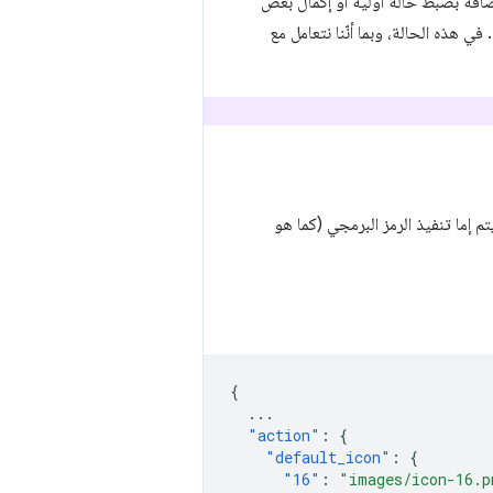
ضافة بضبط حالة أولية أو إكمال بعض
ي هذه الحالة، وبما أنّنا نتعامل مع
 إما تنفيذ الرمز البرمجي (كما هو
{
...
"action"
:
{
"default_icon"
:
{
"16"
:
"images/icon-16.p