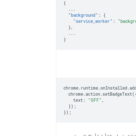
{
...
"background"
:
{
"service_worker"
:
"backgr
},
...
}
chrome
.
runtime
.
onInstalled
.
ad
chrome
.
action
.
setBadgeText
(
text
:
"OFF"
,
});
});