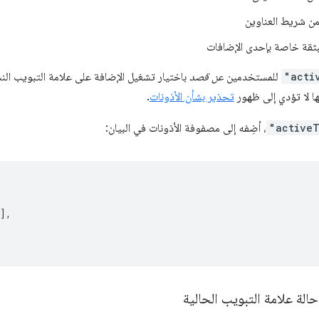
من شريط العناوين
بثقة خاصة بإحدى الإضافات
"acti
للمستخدمين
عن قصد
باختيار تشغيل الإضافة على علامة التبويب ا
ّها لا تؤدي إلى ظهور
تحذير بشأن الأذونات
.
"active
، أضِفه إلى مصفوفة الأذونات في البيان:
],