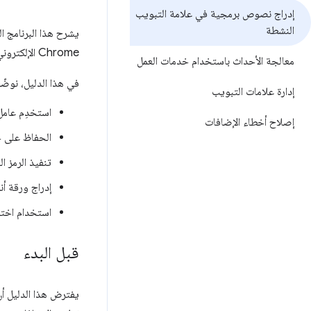
إدراج نصوص برمجية في علامة التبويب
النشطة
Chrome الإلكتروني&quot;، ما يسهّل قراءتها.
معالجة الأحداث باستخدام خدمات العمل
في هذا الدليل، نوضّ
إدارة علامات التبويب
استخدِم عامل
إصلاح أخطاء الإضافات
الحفاظ على 
تنفيذ الرمز 
إدراج ورقة أن
استخدام اختصا
قبل البدء
يفترض هذا الدليل أن