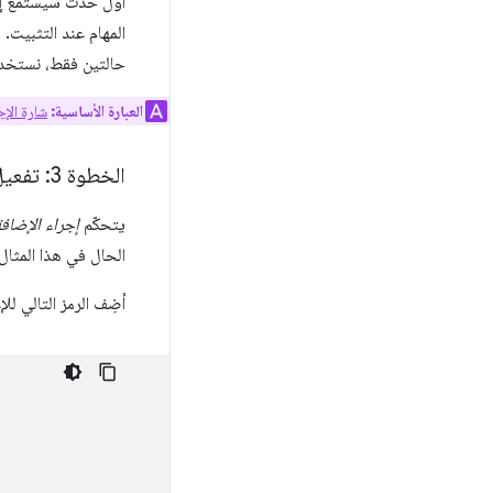
أول حدث سيستمع إل
المهام عند التثبيت.
حالتين فقط، نستخ
العبارة الأساسية:
شارة الإج
الخطوة 3: تفعيل إجراء الإضافة
يتحكّم
إجراء الإضاف
الحال في هذا المثال
أضِف الرمز التالي ل