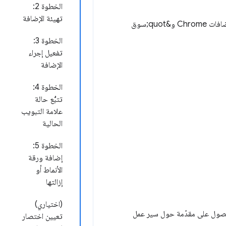
الخطوة 2:
تهيئة الإضافة
يشرح هذا البرنامج التعليمي كيفية إنشاء إضافة تبسّط عملية تنسيق صفحات المستندات الخاصة بإضافات Chrome و&quot;سوق
الخطوة 3:
تفعيل إجراء
الإضافة
الخطوة 4:
تتبُّع حالة
علامة التبويب
الحالية
الخطوة 5:
إضافة ورقة
الأنماط أو
إزالتها
(اختياري)
ول على مقدّمة حول سير عمل
تعيين اختصار