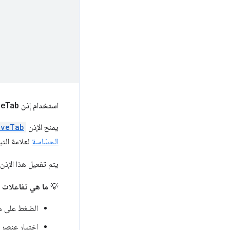
استخدام إذن active
Tab لحماية خصوصية المستخدم
يمنح الإذن
iveTab
الحسّاسة
لعلامة التب
يتم تفعيل هذا الإذن
💡
ما هي تفاعلات المستخد
الضغط على م
اختيار عنصر 