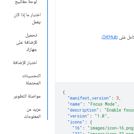
لوحة مفاتيح
اختبار ما إذا كان
يعمل
تحميل
كامل على
GitHub
.
الإضافة على
جهازك
اختبار الإضافة
التحسينات
المحتملة
{
مواصلة التطوير
"manifest_version"
:
3
,
"name"
:
"Focus Mode"
,
مزيد من
"description"
:
"Enable focu
"version"
:
"1.0"
,
المعلومات
"icons"
:
{
"16"
:
"images/icon-16.png
"32"
:
"images/icon-32.png