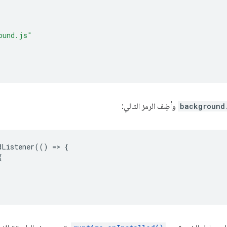
ound.js"
background
وأضِف الرمز التالي:
dListener
(()
=
>
{
{