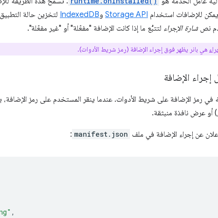
يه عامل الخدمة هو
runtime.onInstalled()
. تسمح هذه الطريقة للإ
 يمكن للإضافات استخدام
Storage API
و
IndexedDB
لتخزين حالة التطبيق. ف
دم نص
شارة الإجراء
لتتبُّع ما إذا كانت الإضافة "مفعّلة" أو "غير مفعّلة".
راء
هي بانر يظهر فوق إجراء الإضافة (رمز شريط الأدوات).
ة
في رمز الإضافة على شريط الأدوات. عندما ينقر المستخدم على رمز الإضافة، يتم
) أو عرض نافذة منبثقة.
لإعلان عن إجراء الإضافة في ملف
manifest.json
:
ng"
,