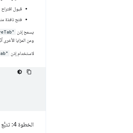
قبول اقتراح 
فتح نافذة من
يسمح إذن
veTab"
ومن المزايا الأخرى أن
لاستخدام إذن
Tab"
الخطوة 4: تتبُّع حالة علامة التبويب الحالية