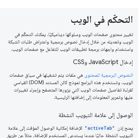
التحكّم في الويب
تغيير محتوى صفحات الويب وسلوكها ديناميكيًا. يمكنك التحكّم في
الويب وتعديله من خلال إدخال نصوص برمجية واعتراض طلبات الشبكة
واستخدام واجهات برمجة تطبيقات الويب للتفاعل مع صفحات الويب.
إدخال JavaScript وCSS
النصوص البرمجية للمحتوى
هي ملفات يتم تشغيلها في سياق صفحات
الويب. وتستخدم هذه البرامج نموذج كائن المستند (DOM) القياسي
لقراءة تفاصيل صفحات الويب التي يزورها المتصفح وإجراء تغييرات
عليها وتمرير المعلومات إلى إضافتها الرئيسية.
الوصول إلى علامة التبويب النشطة
يمنح إذن
"activeTab"
الإضافة إمكانية الوصول المؤقت إلى علامة
التبويب النشطة حاليًا عندما يستدعي المستخدم الإضافة، مثلاً عن طريق