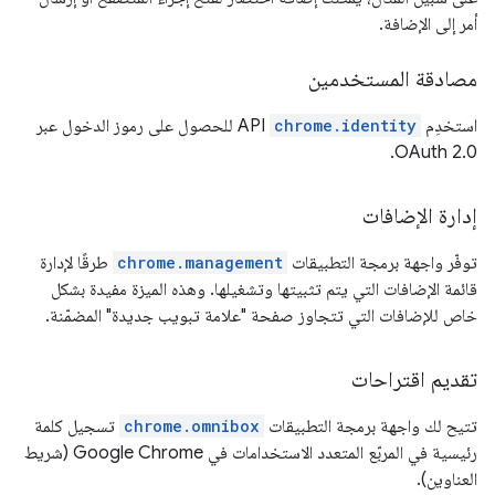
أمر إلى الإضافة.
مصادقة المستخدمين
استخدِم
chrome.identity
API للحصول على رموز الدخول عبر
OAuth 2.0.
إدارة الإضافات
توفّر واجهة برمجة التطبيقات
chrome.management
طرقًا لإدارة
قائمة الإضافات التي يتم تثبيتها وتشغيلها. وهذه الميزة مفيدة بشكل
خاص للإضافات التي تتجاوز صفحة "علامة تبويب جديدة" المضمّنة.
تقديم اقتراحات
تتيح لك واجهة برمجة التطبيقات
chrome.omnibox
تسجيل كلمة
رئيسية في المربّع المتعدد الاستخدامات في Google Chrome (شريط
العناوين).