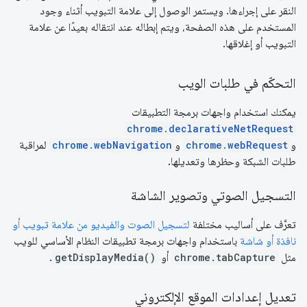
النقر على إجراءها. ويستمر الوصول إلى علامة التبويب أثناء وجود
المستخدم على هذه الصفحة، ويتم إبطاله عند انتقاله بعيدًا عن علامة
التبويب أو إغلاقها.
التحكّم في طلبات الويب
يمكنك استخدام واجهات برمجة التطبيقات
chrome.declarativeNetRequest
و
chrome.webRequest
و
chrome.webNavigation
لمراقبة
طلبات الشبكة وحظرها وتعديلها.
التسجيل الصوتي وتصوير الشاشة
تعرَّف على أساليب مختلفة
لتسجيل الصوت والفيديو من علامة تبويب أو
نافذة أو شاشة
باستخدام واجهات برمجة تطبيقات النظام الأساسي للويب
مثل
chrome.tabCapture
أو
getDisplayMedia()
.
تعديل إعدادات الموقع الإلكتروني