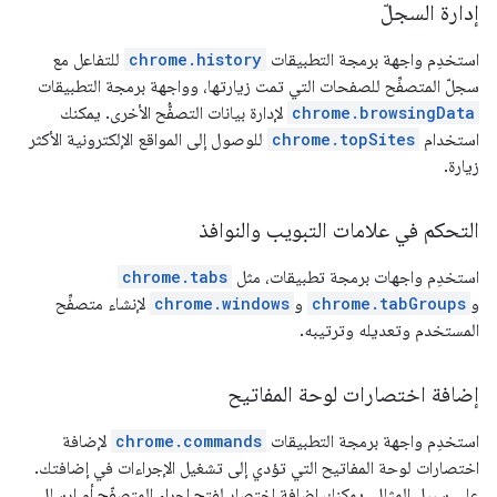
إدارة السجلّ
استخدِم واجهة برمجة التطبيقات
chrome.history
للتفاعل مع
سجلّ المتصفِّح للصفحات التي تمت زيارتها، وواجهة برمجة التطبيقات
chrome.browsingData
لإدارة بيانات التصفُّح الأخرى. يمكنك
استخدام
chrome.topSites
للوصول إلى المواقع الإلكترونية الأكثر
زيارة.
التحكم في علامات التبويب والنوافذ
استخدِم واجهات برمجة تطبيقات، مثل
chrome.tabs
و
chrome.tabGroups
و
chrome.windows
لإنشاء متصفِّح
المستخدم وتعديله وترتيبه.
إضافة اختصارات لوحة المفاتيح
استخدِم واجهة برمجة التطبيقات
chrome.commands
لإضافة
اختصارات لوحة المفاتيح التي تؤدي إلى تشغيل الإجراءات في إضافتك.
على سبيل المثال، يمكنك إضافة اختصار لفتح إجراء المتصفّح أو إرسال