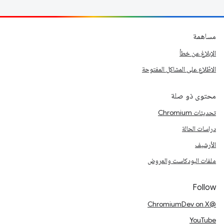
مساهمة
الإبلاغ عن خطأ
الاطّلاع على المشاكل المفتوحة
محتوى ذو صلة
تحديثات Chromium
دراسات الحالة
الأرشيف
ملفات البودكاست والعروض
Follow
@ChromiumDev on X
YouTube