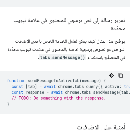
تمرير رسالة إلى نص برمجي للمحتوى في علامة تبويب
محدّدة
يوضّح هذا المثال كيف يمكن لعامل الخدمة الخاص بإحدى الإضافات
التواصل مع نصوص برمجية خاصة بالمحتوى في علامات تبويب محدّدة
في المتصفّح باستخدام
tabs.sendMessage()
.
function
sendMessageToActiveTab
(
message
)
{
const
[
tab
]
=
await
chrome
.
tabs
.
query
({
active
:
tr
const
response
=
await
chrome
.
tabs
.
sendMessage
(
tab
// TODO: Do something with the response.
}
أمثلة على الإضافات