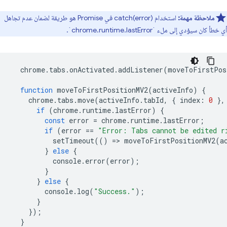
ملاحظة مهمة:
استخدام catch(error) في Promise هو طريقة لضمان عدم تجاهل
أي خطأ كان سيؤدي إلى ملء `chrome.runtime.lastError`.
chrome
.
tabs
.
onActivated
.
addListener
(
moveToFirstPos
function
moveToFirstPositionMV2
(
activeInfo
)
{
chrome
.
tabs
.
move
(
activeInfo
.
tabId
,
{
index
:
0
},
if
(
chrome
.
runtime
.
lastError
)
{
const
error
=
chrome
.
runtime
.
lastError
;
if
(
error
==
"Error: Tabs cannot be edited r
setTimeout
(()
=
>
moveToFirstPositionMV2
(
a
}
else
{
console
.
error
(
error
);
}
}
else
{
console
.
log
(
"Success."
);
}
});
}