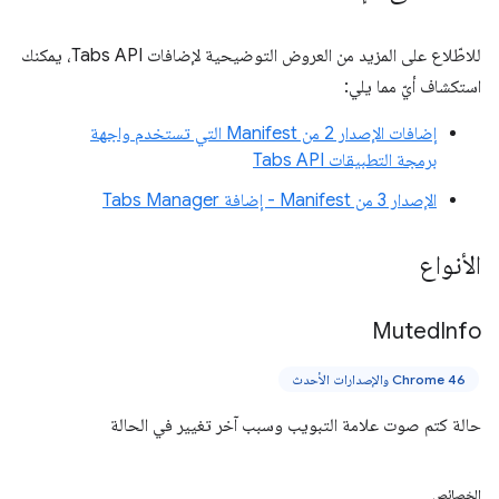
للاطّلاع على المزيد من العروض التوضيحية لإضافات Tabs API، يمكنك
استكشاف أيّ مما يلي:
إضافات الإصدار 2 من Manifest التي تستخدم واجهة
برمجة التطبيقات Tabs API
الإصدار 3 من Manifest - إضافة Tabs Manager
الأنواع
Muted
Info
Chrome 46 والإصدارات الأحدث
حالة كتم صوت علامة التبويب وسبب آخر تغيير في الحالة
الخصائص