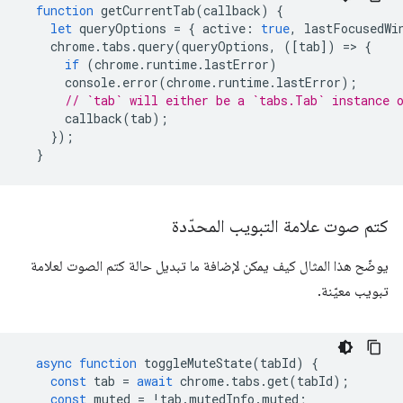
function
getCurrentTab
(
callback
)
{
let
queryOptions
=
{
active
:
true
,
lastFocusedWi
chrome
.
tabs
.
query
(
queryOptions
,
([
tab
])
=
>
{
if
(
chrome
.
runtime
.
lastError
)
console
.
error
(
chrome
.
runtime
.
lastError
);
// `tab` will either be a `tabs.Tab` instance 
callback
(
tab
);
});
}
كتم صوت علامة التبويب المحدّدة
يوضّح هذا المثال كيف يمكن لإضافة ما تبديل حالة كتم الصوت لعلامة
تبويب معيّنة.
async
function
toggleMuteState
(
tabId
)
{
const
tab
=
await
chrome
.
tabs
.
get
(
tabId
);
const
muted
=
!
tab
.
mutedInfo
.
muted
;