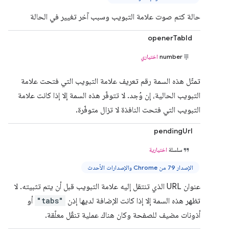
حالة كتم صوت علامة التبويب وسبب آخر تغيير في الحالة
openerTabId
number
اختياري
تمثّل هذه السمة رقم تعريف علامة التبويب التي فتحت علامة
التبويب الحالية، إن وُجد. لا تتوفّر هذه السمة إلا إذا كانت علامة
التبويب التي فتحت النافذة لا تزال متوفّرة.
pendingUrl
سلسلة
اختيارية
الإصدار 79 من Chrome والإصدارات الأحدث
عنوان URL الذي تنتقل إليه علامة التبويب قبل أن يتم تثبيته. لا
تظهر هذه السمة إلا إذا كانت الإضافة لديها إذن
"tabs"
أو
أذونات مضيف للصفحة وكان هناك عملية تنقّل معلّقة.