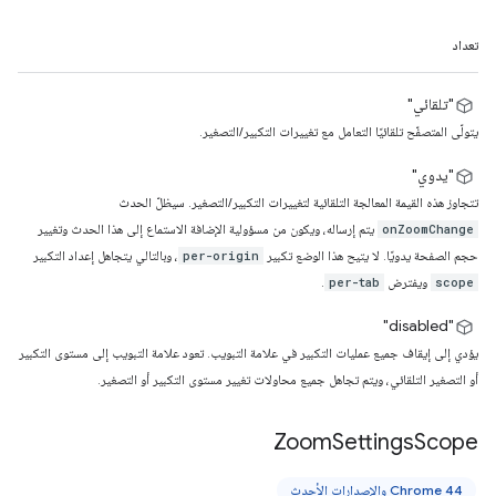
تعداد
"تلقائي"
يتولّى المتصفّح تلقائيًا التعامل مع تغييرات التكبير/التصغير.
"يدوي"
تتجاوز هذه القيمة المعالجة التلقائية لتغييرات التكبير/التصغير. سيظلّ الحدث
يتم إرساله، ويكون من مسؤولية الإضافة الاستماع إلى هذا الحدث وتغيير
onZoomChange
حجم الصفحة يدويًا. لا يتيح هذا الوضع تكبير
، وبالتالي يتجاهل إعداد التكبير
per-origin
ويفترض
.
per-tab
scope
"disabled"
يؤدي إلى إيقاف جميع عمليات التكبير في علامة التبويب. تعود علامة التبويب إلى مستوى التكبير
أو التصغير التلقائي، ويتم تجاهل جميع محاولات تغيير مستوى التكبير أو التصغير.
Zoom
Settings
Scope
Chrome 44 والإصدارات الأحدث