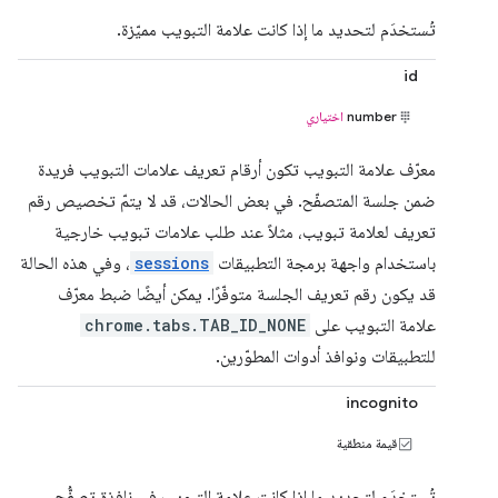
تُستخدَم لتحديد ما إذا كانت علامة التبويب مميّزة.
id
number
اختياري
معرّف علامة التبويب تكون أرقام تعريف علامات التبويب فريدة
ضمن جلسة المتصفّح. في بعض الحالات، قد لا يتمّ تخصيص رقم
تعريف لعلامة تبويب، مثلاً عند طلب علامات تبويب خارجية
باستخدام واجهة برمجة التطبيقات
sessions
، وفي هذه الحالة
قد يكون رقم تعريف الجلسة متوفّرًا. يمكن أيضًا ضبط معرّف
علامة التبويب على
chrome.tabs.TAB_ID_NONE
للتطبيقات ونوافذ أدوات المطوّرين.
incognito
قيمة منطقية
تُستخدَم لتحديد ما إذا كانت علامة التبويب في نافذة تصفُّح