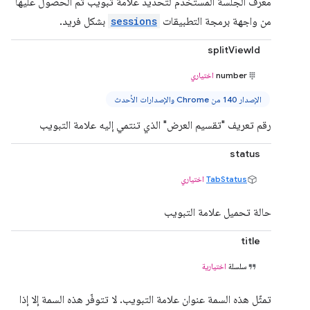
معرّف الجلسة المستخدَم لتحديد علامة تبويب تم الحصول عليها
من واجهة برمجة التطبيقات
sessions
بشكل فريد.
splitViewId
number
اختياري
الإصدار 140 من Chrome والإصدارات الأحدث
رقم تعريف "تقسيم العرض" الذي تنتمي إليه علامة التبويب
status
TabStatus
اختياري
حالة تحميل علامة التبويب
title
سلسلة
اختيارية
تمثّل هذه السمة عنوان علامة التبويب. لا تتوفّر هذه السمة إلا إذا