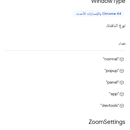
Window
Type
Chrome 44 والإصدارات الأحدث
نوع النافذة.
تعداد
"normal"
"popup"
"panel"
"app"
"devtools"
Zoom
Settings