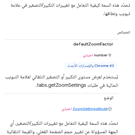
تحدّد هذه السمة كيفية التعامل مع تغييرات التكبير/التصغير في علامة
تبويب ونطاقها.
الخصائص
defaultZoomFactor
number
اختياري
Chrome 43 والإصدارات الأحدث
يُستخدَم لعرض مستوى التكبير أو التصغير التلقائي لعلامة التبويب
الحالية في طلبات tabs.getZoomSettings.
الوضع
ZoomSettingsMode
اختياري
تحدّد هذه السمة كيفية التعامل مع تغييرات التكبير/التصغير، أي
الجهة المسؤولة عن تغيير حجم الصفحة الفعلي، والقيمة التلقائية