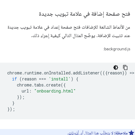
فتح صفحة إضافة في علامة تبويب جديدة
من الأنماط الشائعة للإضافات فتح صفحة إعداد في علامة تبويب جديدة
عند تثبيت الإضافة. يوضّح المثال التالي كيفية إجراء ذلك.
background.js:
chrome
.
runtime
.
onInstalled
.
addListener
(({
reason
})
=
>
if
(
reason
===
'install'
)
{
chrome
.
tabs
.
create
({
url
:
"onboarding.html"
});
}
});
ملاحظة:
لا يتطلّب هذا المثال أي
أذونات
.