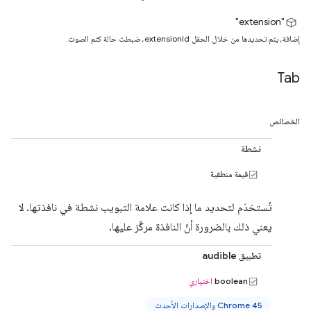
"extension"
إضافة، يتم تحديدها من خلال الحقل extensionId، ضبطت حالة كتم الصوت.
Tab
الخصائص
نشطة
قيمة منطقية
تُستخدَم لتحديد ما إذا كانت علامة التبويب نشطة في نافذتها. لا
يعني ذلك بالضرورة أنّ النافذة مركَّز عليها.
تطبيق audible
boolean
اختياري
Chrome 45 والإصدارات الأحدث