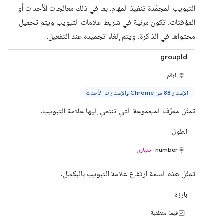
التبويب المجمّدة تنفيذ المهام، بما في ذلك معالِجات الأحداث أو
المؤقتات. تكون مرئية في شريط علامات التبويب ويتم تحميل
محتواها في الذاكرة. ويتم إلغاء تجميده عند التفعيل.
groupId
الرقم
الإصدار 88 من Chrome والإصدارات الأحدث
تمثّل معرّف المجموعة التي تنتمي إليها علامة التبويب.
الطول
number
اختياري
تمثّل هذه السمة ارتفاع علامة التبويب بالبكسل.
بارزة
قيمة منطقية