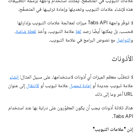
علامات التبويب في المتصفّح. يمكنك استخدام واجهة برمجة التطبيقات
هذه لإنشاء علامات التبويب وتعديلها وإعادة ترتيبها في المتصفّح.
لا توفّر واجهة Tabs API ميزات لمعالجة علامات التبويب وإدارتها
فحسب، بل يمكنها أيضًا رصد
لغة
علامة التبويب، وأخذ
لقطة شاشة
،
و
التواصل
مع نصوص البرامج في علامة التبويب.
الأذونات
لا تتطلّب معظم الميزات أي أذونات لاستخدامها. على سبيل المثال:
إنشاء
علامة تبويب جديدة أو
إعادة تحميل
علامة تبويب أو
الانتقال
إلى عنوان
URL آخر وما إلى ذلك
هناك ثلاثة أذونات يجب أن يكون المطوّرون على دراية بها عند استخدام
Tabs API.
إذن "علامات التبويب"