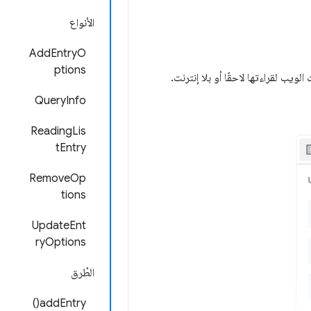
الأنواع
AddEntryO
ptions
 الويب لقراءتها لاحقًا أو بلا إنترنت.
QueryInfo
ReadingLis
tEntry
RemoveOp
tions
UpdateEnt
ryOptions
الطُرق
addEntry()