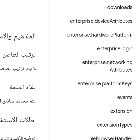
downloads
enterprise
.
device
Attributes
المفاهيم والا
enterprise
.
hardware
Platform
enterprise
.
login
ترتيب العناصر
enterprise
.
networking
لا يتم ترتيب العناص
Attributes
enterprise
.
platform
Keys
تفرّد السلعة
events
يتم تحديد مفاتيح العناصر حسب عنوان RL
extension
حالات الاستخ
extension
Types
توضّح الأقسام التال
file
Browser
Handler