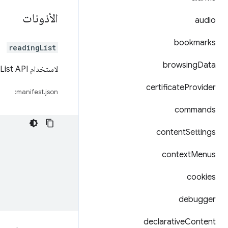
الأذونات
audio
bookmarks
readingList
browsing
Data
لاستخدام Reading List API، أضِف إذن
certificate
Provider
manifest.json:
commands
content
Settings
context
Menus
cookies
debugger
declarative
Content