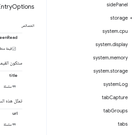
side
Panel
Entry
Options
storage
الخصائص
system
.
cpu
eenRead
system
.
display
قيمة منط
system
.
memory
ستكون القيم
system
.
storage
title
system
Log
سلسلة
tab
Capture
تمثّل هذه الس
tab
Groups
url
tabs
سلسلة