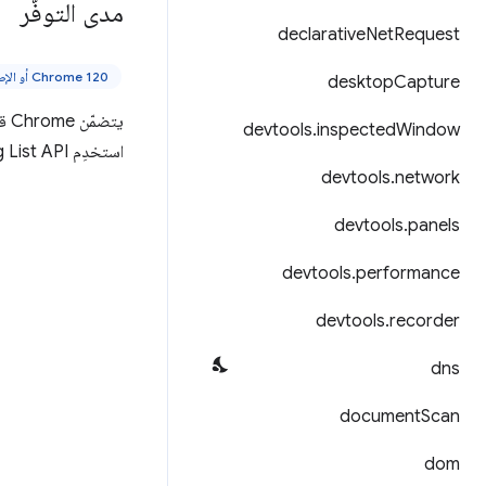
مدى التوفّر
declarative
Net
Request
‫Chrome 120 أو الإصدارات الأحدث
desktop
Capture
يت
devtools
.
inspected
Window
استخدِم Reading List API لاسترداد العناصر الحالية وإضافة عناصر إلى القائمة أو إزالتها منها.
devtools
.
network
devtools
.
panels
devtools
.
performance
devtools
.
recorder
dns
document
Scan
dom