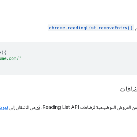
م
chrome.readingList.removeEntry()
:
y
({
ome.com/"
ضافات
توضيحية لإضافات Reading List API، يُرجى الانتقال إلى
نموذج  List API