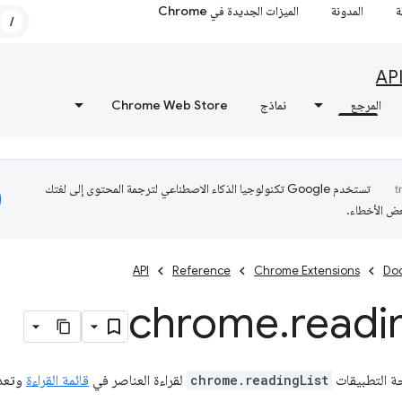
ة
المدونة
الميزات الجديدة في Chrome
/
AP
المرجع
نماذج
Chrome Web Store
تستخدم Google تكنولوجيا الذكاء الاصطناعي لترجمة المحتوى إلى لغتك
عض الأخطاء.
API
Reference
Chrome Extensions
Do
chrome
.
readi
ة التطبيقات
chrome.readingList
لقراءة العناصر في
قائمة القراءة
وتعدي