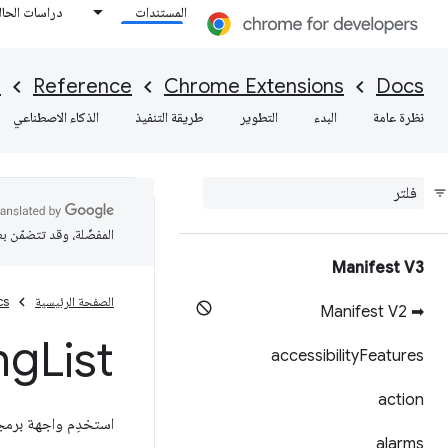
المستندات
دراسات الحال
I
Reference
Chrome Extensions
Docs
نظرة عامة
البدء
التطوير
طريقة التنفيذ
الذكاء الاصطناعي
المفضّلة، وقد تتضمّن ب
Manifest V3
الصفحة الرئيسية
cs
➡ Manifest V2
ng
List
accessibility
Features
action
استخدِم واجهة برمج
alarms