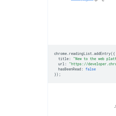
chrome
.
readingList
.
addEntry
({
title
:
"New to the web plat
url
:
"https://developer.chr
hasBeenRead
:
false
});
.