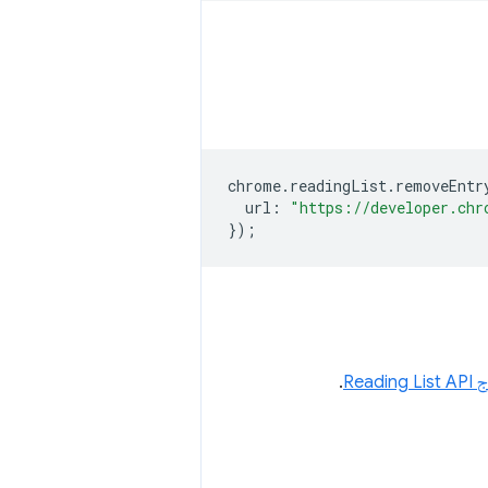
chrome
.
readingList
.
removeEntr
url
:
"https://developer.chr
});
Reading
.