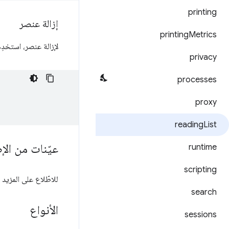
printing
إزالة عنصر
printing
Metrics
لإزالة عنصر، استخدِ
privacy
processes
proxy
reading
List
عيّنات من الإ
runtime
scripting
للاطّلاع على المزيد من العروض ال
search
الأنواع
sessions