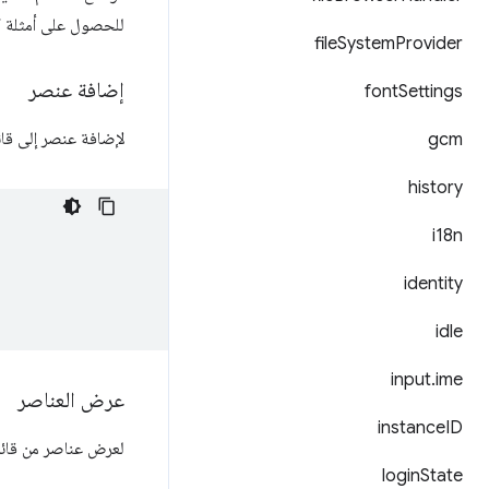
للحصول على أمثلة ك
file
System
Provider
إضافة عنصر
font
Settings
لإضافة عنصر إلى قائ
gcm
history
i18n
identity
idle
input
.
ime
عرض العناصر
instance
ID
لعرض عناصر من قائم
login
State