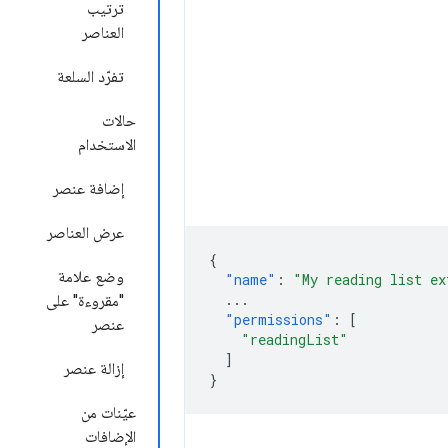
ترتيب
العناصر
تفرّد السلعة
حالات
الاستخدام
إضافة عنصر
عرض العناصر
{
وضع علامة
"name"
:
"My reading list ex
...
"مقروءة" على
"permissions"
:
[
عنصر
"readingList"
]
إزالة عنصر
}
عيّنات من
الإضافات