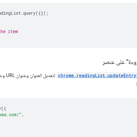
adingList
.
query
({});
the item
وءة" على عنصر
chrome.readingList.updateEntry
لتعديل
y
({
ome.com/"
,