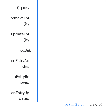
query()
removeEnt
ry()
updateEnt
ry()
الفعاليات
onEntryAd
ded
onEntryRe
moved
onEntryUp
dated
ك الاطّلاع على
نماذج الإضافات