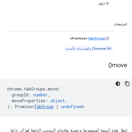
الرقم
المرتجعات
>
Promise<
TabGroup
Chrome 90 والإصدارات الأحدث
)
move(
chrome
.
tabGroups
.
move
(
groupId
:
number
,
moveProperties
:
object
,
)
:
Promise<
TabGroup
|
undefined
>
تنقل هذه السمة المجموعة وجميع علامات التبويب التابعة لها إلى داخل