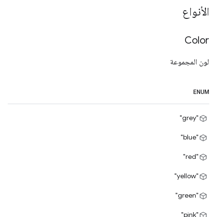
الأنواع
Color
لون المجموعة
ENUM
"grey"
"blue"
"red"
"yellow"
"green"
"pink"