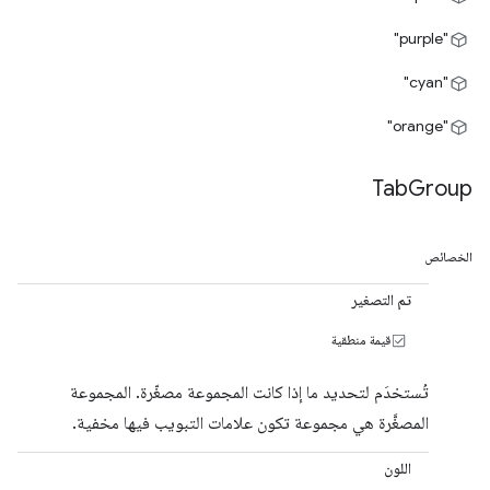
"purple"
"cyan"
"orange"
Tab
Group
الخصائص
تم التصغير
قيمة منطقية
تُستخدَم لتحديد ما إذا كانت المجموعة مصغّرة. المجموعة
المصغَّرة هي مجموعة تكون علامات التبويب فيها مخفية.
اللون