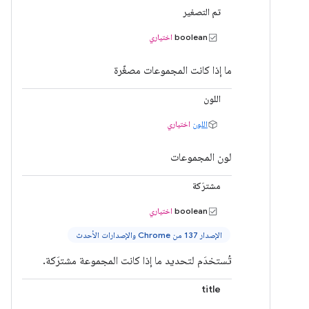
تم التصغير
boolean
اختياري
ما إذا كانت المجموعات مصغّرة
اللون
اللون
اختياري
لون المجموعات
مشترَكة
boolean
اختياري
الإصدار 137 من Chrome والإصدارات الأحدث
تُستخدَم لتحديد ما إذا كانت المجموعة مشترَكة.
title