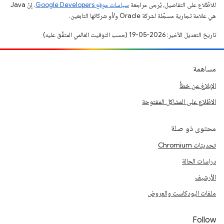
للاطّلاع على التفاصيل، يُرجى مراجعة
سياسات موقع Google Developers‏
. إنّ Java
هي علامة تجارية مسجَّلة لشركة Oracle و/أو شركائها التابعين.
تاريخ التعديل الأخير: 2026-05-19 (حسب التوقيت العالمي المتفَّق عليه)
مساهمة
الإبلاغ عن خطأ
الاطّلاع على المشاكل المفتوحة
محتوى ذو صلة
تحديثات Chromium
دراسات الحالة
الأرشيف
ملفات البودكاست والعروض
Follow