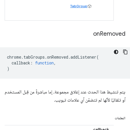
TabGroup
on
Removed
chrome
.
tabGroups
.
onRemoved
.
addListener
(
callback
:
function
,
)
يتم تنشيط هذا الحدث عند إغلاق مجموعة، إما مباشرةً من قِبل المستخدم
أو تلقائيًا لأنّها لم تتضمّن أي علامات تبويب.
المعلمات
callback