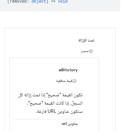
(
removed
:
object
) =>
void
تمت الإزالة
عنصر
allHistory
قيمة منطقية
تكون القيمة "صحيح" إذا تمت إزالة كل
السجلّ. إذا كانت القيمة "صحيح"،
ستكون عناوين URL فارغة.
عناوين url