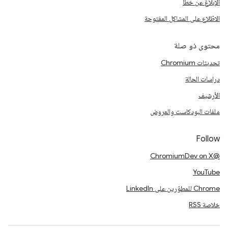
الإبلاغ عن خطأ
الاطّلاع على المشاكل المفتوحة
محتوى ذو صلة
تحديثات Chromium
دراسات الحالة
الأرشيف
ملفات البودكاست والعروض
Follow
@ChromiumDev on X
YouTube
Chrome للمطوّرين على LinkedIn
خلاصة RSS