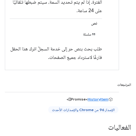
الفترة. إذا لم يتم تحديد السمة، سيتم ضبطها تلقائيًا
على 24 ساعة.
نص
سلسلة
طلب بحث بنص حر إلى خدمة السجلّ اترك هذا الحقل
فارغًا لاسترداد جميع الصفحات.
المرتجعات
[]>
Promise<
HistoryItem
الإصدار 96 من Chrome والإصدارات الأحدث
الفعاليات