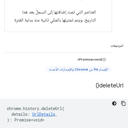
العناصر التي تمت إضافتها إلى السجلّ بعد هذا
التاريخ، ويتم تمثيلها بالمللي ثانية منذ بداية الفترة
المرتجعات
Promise<void>
الإصدار 96 من Chrome والإصدارات الأحدث
)
delete
Url(
chrome
.
history
.
deleteUrl
(
details
:
UrlDetails
,
)
:
Promise<void>