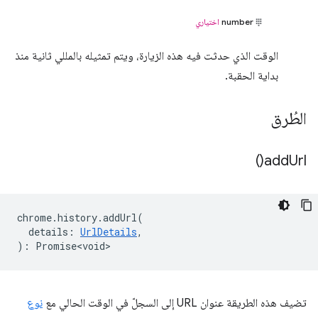
number
اختياري
الوقت الذي حدثت فيه هذه الزيارة، ويتم تمثيله بالمللي ثانية منذ
بداية الحقبة.
الطُرق
)
add
Url(
chrome
.
history
.
addUrl
(
details
:
UrlDetails
,
)
:
Promise<void>
تضيف هذه الطريقة عنوان URL إلى السجلّ في الوقت الحالي مع
نوع