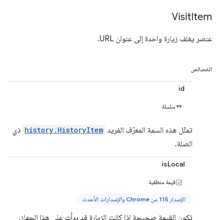
Visit
Item
عنصر يغلف زيارة واحدة إلى عنوان URL.
الخصائص
id
سلسلة
تمثّل هذه السمة المعرّف الفريد
history.HistoryItem
ذي
الصلة.
isLocal
قيمة منطقية
الإصدار 115 من Chrome والإصدارات الأحدث
تكون القيمة صحيحة إذا كانت الزيارة قد بدأت على هذا الجهاز.