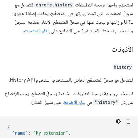
استخدِم واجهة برمجة التطبيقات
chrome.history
للتفاعل مع
سجلّ الصفحات التي تمت زيارتها في المتصفّح. يمكنك إضافة عناوين
URL وإزالتها والبحث عنها في سجلّ المتصفّح. لإلغاء صفحة السجلّ
واستخدام نسختك الخاصة، يُرجى الاطّلاع على
إلغاء الصفحات
.
الأذونات
history
للتفاعل مع سجلّ المتصفّح الخاص بالمستخدم، استخدِم History API.
لاستخدام واجهة برمجة التطبيقات الخاصة بسجلّ التصفّح، يجب الإفصاح
عن إذن
"history"
في
بيان الإضافة
. على سبيل المثال:
{
"name"
:
"My extension"
,