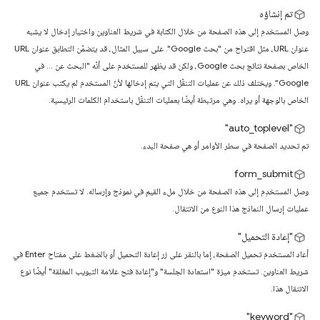
تم إنشاؤه
وصل المستخدم إلى هذه الصفحة من خلال الكتابة في شريط العناوين واختيار إدخال لا يشبه
عنوان URL، مثل اقتراح من "بحث Google". على سبيل المثال، قد يتضمّن التطابق عنوان URL
الخاص بصفحة نتائج بحث Google، ولكن قد يظهر للمستخدم على أنّه "البحث عن ... في
Google". ويختلف ذلك عن عمليات التنقّل التي يتم إدخالها لأنّ المستخدم لم يكتب عنوان URL
الخاص بالوجهة أو يراه. وهي مرتبطة أيضًا بعمليات التنقّل باستخدام الكلمات الرئيسية.
"auto_toplevel"
تم تحديد الصفحة في سطر الأوامر أو هي صفحة البدء.
‫form_submit
وصل المستخدِم إلى هذه الصفحة من خلال ملء القيم في نموذج وإرساله. لا تستخدم جميع
عمليات إرسال النماذج هذا النوع من الانتقال.
"إعادة التحميل"
أعاد المستخدم تحميل الصفحة، إما بالنقر على زر إعادة التحميل أو بالضغط على مفتاح Enter في
شريط العناوين. تستخدم ميزة "استعادة الجلسة" و"إعادة فتح علامة التبويب المغلقة" أيضًا نوع
الانتقال هذا.
"keyword"