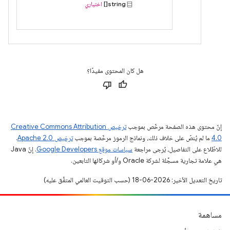
string[]
اختياري
هل كان المحتوى مفيدًا؟
إنّ محتوى هذه الصفحة مرخّص بموجب
ترخيص Creative Commons Attribution
4.0‏
ما لم يُنصّ على خلاف ذلك، ونماذج الرموز مرخّصة بموجب
ترخيص Apache 2.0‏
.
للاطّلاع على التفاصيل، يُرجى مراجعة
سياسات موقع Google Developers‏
. إنّ Java
هي علامة تجارية مسجَّلة لشركة Oracle و/أو شركائها التابعين.
تاريخ التعديل الأخير: 2026-06-18 (حسب التوقيت العالمي المتفَّق عليه)
مساهمة