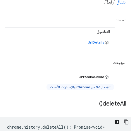
انتقال
"رابط".
المعلمات
التفاصيل
UrlDetails
المرتجعات
Promise<void>
الإصدار 96 من Chrome والإصدارات الأحدث
)
delete
All(
chrome
.
history
.
deleteAll
()
:
Promise<void>