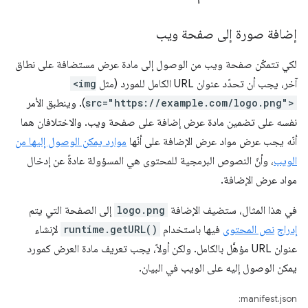
إضافة صورة إلى صفحة ويب
لكي تتمكّن صفحة ويب من الوصول إلى مادة عرض مستضافة على نطاق
آخر، يجب أن تحدّد عنوان URL الكامل للمورد (مثل
<img
src="https://example.com/logo.png">
). وينطبق الأمر
نفسه على تضمين مادة عرض إضافة على صفحة ويب. والاختلافان هما
أنّه يجب عرض مواد عرض الإضافة على أنّها
موارد يمكن الوصول إليها من
الويب
، وأنّ النصوص البرمجية للمحتوى هي المسؤولة عادةً عن إدخال
مواد عرض الإضافة.
في هذا المثال، ستضيف الإضافة
logo.png
إلى الصفحة التي يتم
إدراج
نص المحتوى
فيها باستخدام
runtime.getURL()
لإنشاء
عنوان URL مؤهَّل بالكامل. ولكن أولاً، يجب تعريف مادة العرض كمورد
يمكن الوصول إليه على الويب في البيان.
manifest.json: