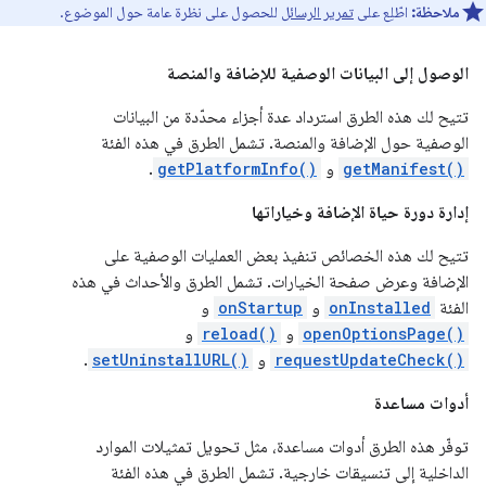
ملاحظة:
اطّلِع على
تمرير الرسائل
للحصول على نظرة عامة حول الموضوع.
الوصول إلى البيانات الوصفية للإضافة والمنصة
تتيح لك هذه الطرق استرداد عدة أجزاء محدّدة من البيانات
الوصفية حول الإضافة والمنصة. تشمل الطرق في هذه الفئة
getManifest()
و
getPlatformInfo()
.
إدارة دورة حياة الإضافة وخياراتها
تتيح لك هذه الخصائص تنفيذ بعض العمليات الوصفية على
الإضافة وعرض صفحة الخيارات. تشمل الطرق والأحداث في هذه
الفئة
onInstalled
و
onStartup
و
openOptionsPage()
و
reload()
و
requestUpdateCheck()
و
setUninstallURL()
.
أدوات مساعدة
توفّر هذه الطرق أدوات مساعدة، مثل تحويل تمثيلات الموارد
الداخلية إلى تنسيقات خارجية. تشمل الطرق في هذه الفئة