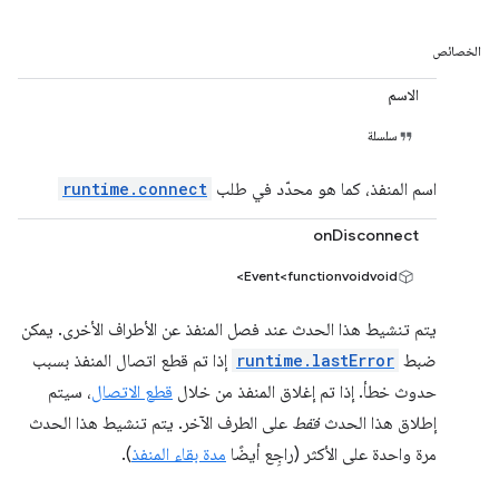
الخصائص
الاسم
سلسلة
اسم المنفذ، كما هو محدّد في طلب
runtime.connect
onDisconnect
Event<functionvoidvoid>
يتم تنشيط هذا الحدث عند فصل المنفذ عن الأطراف الأخرى. يمكن
ضبط
runtime.lastError
إذا تم قطع اتصال المنفذ بسبب
حدوث خطأ. إذا تم إغلاق المنفذ من خلال
قطع الاتصال
، سيتم
إطلاق هذا الحدث
فقط
على الطرف الآخر. يتم تنشيط هذا الحدث
مرة واحدة على الأكثر (راجِع أيضًا
مدة بقاء المنفذ
).