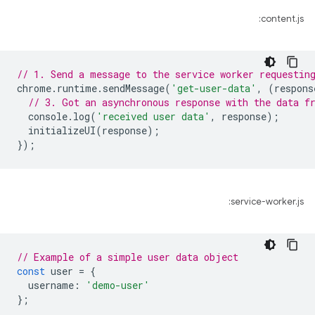
content.js:
// 1. Send a message to the service worker requestin
chrome
.
runtime
.
sendMessage
(
'get-user-data'
,
(
respons
// 3. Got an asynchronous response with the data f
console
.
log
(
'received user data'
,
response
);
initializeUI
(
response
);
});
service-worker.js:
// Example of a simple user data object
const
user
=
{
username
:
'demo-user'
};