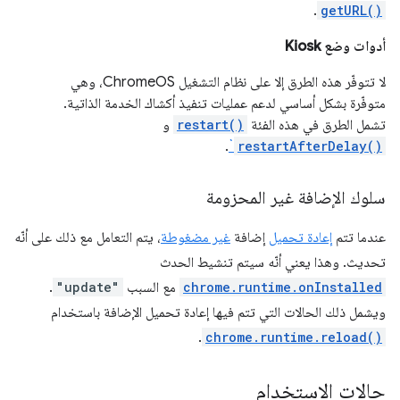
.
getURL()
أدوات وضع Kiosk
لا تتوفّر هذه الطرق إلا على نظام التشغيل ChromeOS، وهي
متوفّرة بشكل أساسي لدعم عمليات تنفيذ أكشاك الخدمة الذاتية.
تشمل الطرق في هذه الفئة
restart()
و
.
`
restartAfterDelay()
سلوك الإضافة غير المحزومة
عندما تتم
إعادة تحميل
إضافة
غير مضغوطة
، يتم التعامل مع ذلك على أنّه
تحديث. وهذا يعني أنّه سيتم تنشيط الحدث
chrome.runtime.onInstalled
مع السبب
"update"
.
ويشمل ذلك الحالات التي تتم فيها إعادة تحميل الإضافة باستخدام
.
chrome.runtime.reload()
حالات الاستخدام