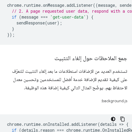
chrome
.
runtime
.
onMessage
.
addListener
((
message
,
sende
// 2. A page requested user data, respond with a co
if
(
message
===
'get-user-data'
)
{
sendResponse
(
user
);
}
});
جمع الملاحظات حول إلغاء التثبيت
تستخدم العديد من الإضافات استطلاعات ما بعد إلغاء التثبيت للتعرّف
على كيفية تقديم الإضافة خدمة أفضل للمستخدمين وتحسين معدل
الاحتفاظ بهم. يوضّح المثال التالي كيفية إضافة هذه الوظيفة.
background.js:
chrome
.
runtime
.
onInstalled
.
addListener
(
details
=
>
{
if
(
details
.
reason
===
chrome
.
runtime
.
OnInstalledR