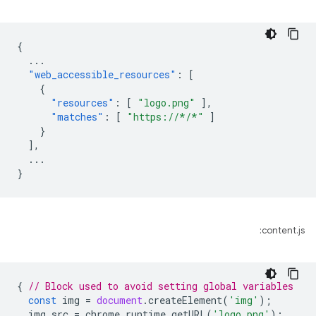
{
...
"web_accessible_resources"
:
[
{
"resources"
:
[
"logo.png"
],
"matches"
:
[
"https://*/*"
]
}
],
...
}
content.js:
{
// Block used to avoid setting global variables
const
img
=
document
.
createElement
(
'img'
);
img
.
src
=
chrome
.
runtime
.
getURL
(
'logo.png'
);