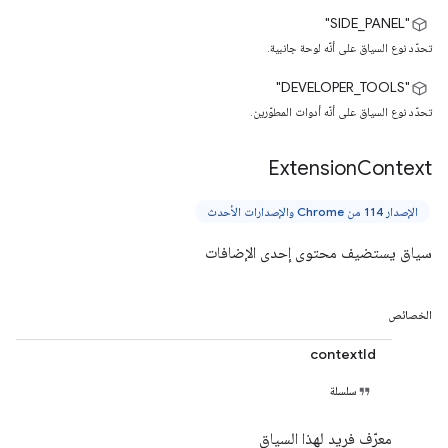
‫"SIDE_PANEL"
تحدّد نوع السياق على أنّه لوحة جانبية.
‫"DEVELOPER_TOOLS"
تحدّد نوع السياق على أنّه أدوات المطوّرين.
Extension
Context
الإصدار 114 من Chrome والإصدارات الأحدث
سياق يستضيف محتوى إحدى الإضافات
الخصائص
contextId
سلسلة
معرّف فريد لهذا السياق