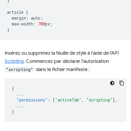
}
article
{
margin
:
auto
;
max
-
width
:
700
px
;
}
Insérez ou supprimez la feuille de style à l'aide de l'API
Scripting
. Commencez par déclarer l'autorisation
"scripting"
dans le fichier manifeste :
{
...
"permissions"
:
[
"activeTab"
,
"scripting"
],
...
}