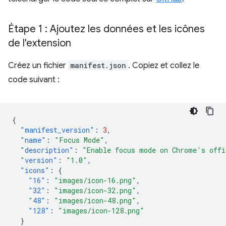
Étape 1 : Ajoutez les données et les icônes
de l'extension
Créez un fichier
manifest.json
. Copiez et collez le
code suivant :
{
"manifest_version"
:
3
,
"name"
:
"Focus Mode"
,
"description"
:
"Enable focus mode on Chrome's offi
"version"
:
"1.0"
,
"icons"
:
{
"16"
:
"images/icon-16.png"
,
"32"
:
"images/icon-32.png"
,
"48"
:
"images/icon-48.png"
,
"128"
:
"images/icon-128.png"
}