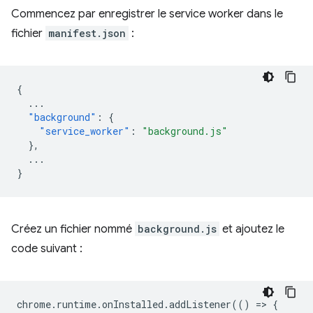
Commencez par enregistrer le service worker dans le
fichier
manifest.json
:
{
...
"background"
:
{
"service_worker"
:
"background.js"
},
...
}
Créez un fichier nommé
background.js
et ajoutez le
code suivant :
chrome
.
runtime
.
onInstalled
.
addListener
(()
=
>
{