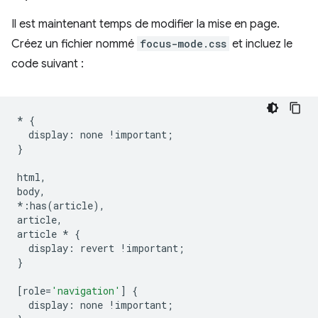
Il est maintenant temps de modifier la mise en page.
Créez un fichier nommé
focus-mode.css
et incluez le
code suivant :
*
{
display
:
none
!
important
;
}
html
,
body
,
*:
has
(
article
),
article
,
article
*
{
display
:
revert
!
important
;
}
[
role
=
'navigation'
]
{
display
:
none
!
important
;