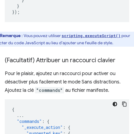
}
});
Remarque
: Vous pouvez utiliser
pour
scripting.executeScript()
ecter du code JavaScript au lieu d'ajouter une feuille de style.
(Facultatif) Attribuer un raccourci clavier
Pour le plaisir, ajoutez un raccourci pour activer ou
désactiver plus facilement le mode Sans distractions.
Ajoutez la clé
"commands"
au fichier manifeste.
{
...
"commands"
:
{
"_execute_action"
:
{
"suggested_key"
:
{