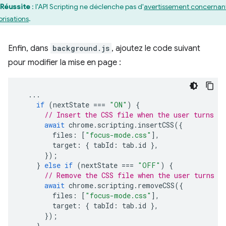
Réussite
: l'API Scripting ne déclenche pas d'
avertissement concernant
orisations
.
Enfin, dans
background.js
, ajoutez le code suivant
pour modifier la mise en page :
...
if
(
nextState
===
"ON"
)
{
// Insert the CSS file when the user turns th
await
chrome
.
scripting
.
insertCSS
({
files
:
[
"focus-mode.css"
],
target
:
{
tabId
:
tab
.
id
},
});
}
else
if
(
nextState
===
"OFF"
)
{
// Remove the CSS file when the user turns t
await
chrome
.
scripting
.
removeCSS
({
files
:
[
"focus-mode.css"
],
target
:
{
tabId
:
tab
.
id
},
});
}