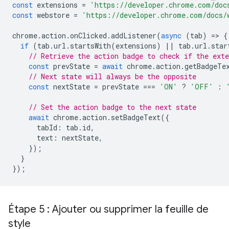
const
extensions
=
'https://developer.chrome.com/doc
const
webstore
=
'https://developer.chrome.com/docs/
chrome
.
action
.
onClicked
.
addListener
(
async
(
tab
)
=
>
{
if
(
tab
.
url
.
startsWith
(
extensions
)
||
tab
.
url
.
star
// Retrieve the action badge to check if the ext
const
prevState
=
await
chrome
.
action
.
getBadgeTe
// Next state will always be the opposite
const
nextState
=
prevState
===
'ON'
?
'OFF'
:
// Set the action badge to the next state
await
chrome
.
action
.
setBadgeText
({
tabId
:
tab
.
id
,
text
:
nextState
,
});
}
});
Étape 5 : Ajouter ou supprimer la feuille de
style