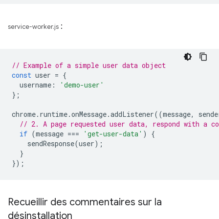
:
service-worker.js
// Example of a simple user data object
const
user
=
{
username
:
'demo-user'
};
chrome
.
runtime
.
onMessage
.
addListener
((
message
,
sende
// 2. A page requested user data, respond with a co
if
(
message
===
'get-user-data'
)
{
sendResponse
(
user
);
}
});
Recueillir des commentaires sur la
désinstallation