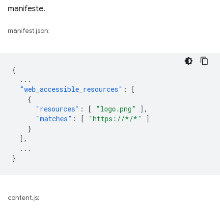
manifeste.
manifest.json:
{
...
"web_accessible_resources"
:
[
{
"resources"
:
[
"logo.png"
],
"matches"
:
[
"https://*/*"
]
}
],
...
}
content.js: