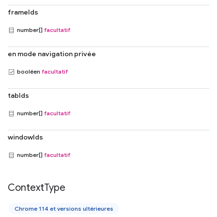
frameIds
number[]
facultatif
en mode navigation privée
booléen
facultatif
tabIds
number[]
facultatif
windowIds
number[]
facultatif
Context
Type
Chrome 114 et versions ultérieures