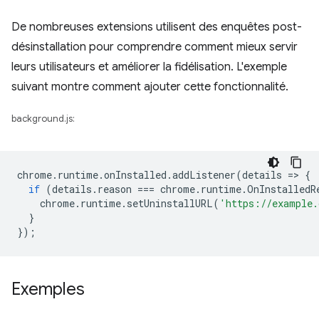
De nombreuses extensions utilisent des enquêtes post-
désinstallation pour comprendre comment mieux servir
leurs utilisateurs et améliorer la fidélisation. L'exemple
suivant montre comment ajouter cette fonctionnalité.
background.js:
chrome
.
runtime
.
onInstalled
.
addListener
(
details
=
>
{
if
(
details
.
reason
===
chrome
.
runtime
.
OnInstalledR
chrome
.
runtime
.
setUninstallURL
(
'https://example.
}
});
Exemples