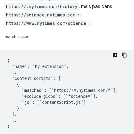
https://.nytimes.com/history
, mais pas dans
https://science.nytimes.com
ni
https://www.nytimes.com/science
:
manifest.json
{

  "name": "My extension",

  ...

  "content_scripts": [

    {

      "matches": ["https://*.nytimes.com/*"],

      "exclude_globs": ["*science*"],

      "js": ["contentScript.js"]

    }

  ],

  ...
