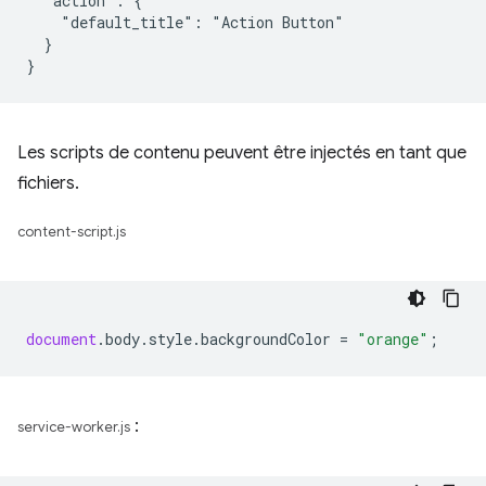
  "action": {

    "default_title": "Action Button"

  }

Les scripts de contenu peuvent être injectés en tant que
fichiers.
content-script.js
document
.
body
.
style
.
backgroundColor
=
"orange"
;
:
service-worker.js