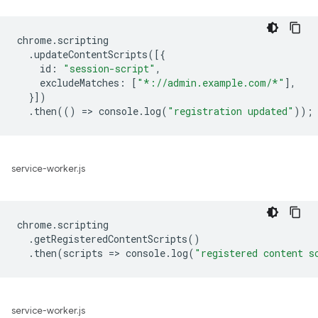
chrome
.
scripting
.
updateContentScripts
([{
id
:
"session-script"
,
excludeMatches
:
[
"*://admin.example.com/*"
],
}])
.
then
(()
=
>
console
.
log
(
"registration updated"
));
service-worker.js
chrome
.
scripting
.
getRegisteredContentScripts
()
.
then
(
scripts
=
>
console
.
log
(
"registered content s
service-worker.js