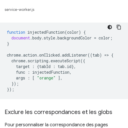
service-worker.js
function
injectedFunction
(
color
)
{
document
.
body
.
style
.
backgroundColor
=
color
;
}
chrome
.
action
.
onClicked
.
addListener
((
tab
)
=
>
{
chrome
.
scripting
.
executeScript
({
target
:
{
tabId
:
tab
.
id
},
func
:
injectedFunction
,
args
:
[
"orange"
],
});
});
Exclure les correspondances et les globs
Pour personnaliser la correspondance des pages