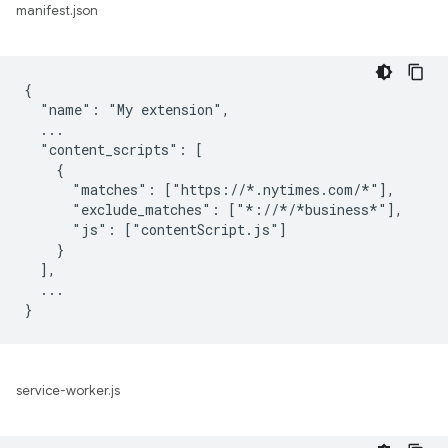
manifest.json
{

  "name": "My extension",

  ...

  "content_scripts": [

    {

      "matches": ["https://*.nytimes.com/*"],

      "exclude_matches": ["*://*/*business*"],

      "js": ["contentScript.js"]

    }

  ],

  ...

service-worker.js