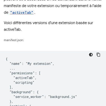
manifeste de votre extension ou temporairement à l'aide
de
"activeTab"
.
Voici différentes versions d'une extension basée sur
activeTab.
manifest.json:
{

  "name": "My extension",

  ...

  "permissions": [

    "activeTab",

    "scripting"

  ],

  "background": {

    "service_worker": "background.js"

  },
