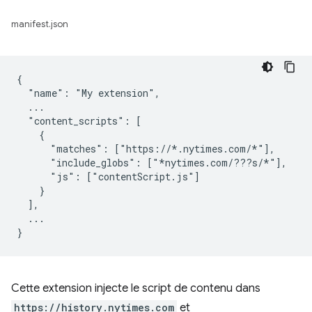
manifest.json
{

  "name": "My extension",

  ...

  "content_scripts": [

    {

      "matches": ["https://*.nytimes.com/*"],

      "include_globs": ["*nytimes.com/???s/*"],

      "js": ["contentScript.js"]

    }

  ],

  ...

Cette extension injecte le script de contenu dans
https://history.nytimes.com
et