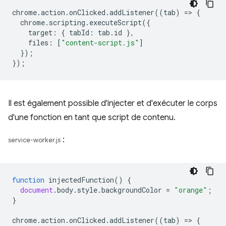
chrome
.
action
.
onClicked
.
addListener
((
tab
)
=
>
{
chrome
.
scripting
.
executeScript
({
target
:
{
tabId
:
tab
.
id
},
files
:
[
"content-script.js"
]
});
});
Il est également possible d'injecter et d'exécuter le corps
d'une fonction en tant que script de contenu.
:
service-worker.js
function
injectedFunction
()
{
document
.
body
.
style
.
backgroundColor
=
"orange"
;
}
chrome
.
action
.
onClicked
.
addListener
((
tab
)
=
>
{