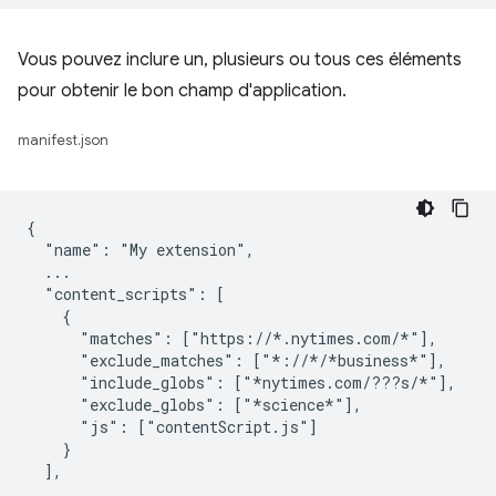
Vous pouvez inclure un, plusieurs ou tous ces éléments
pour obtenir le bon champ d'application.
manifest.json
{

  "name": "My extension",

  ...

  "content_scripts": [

    {

      "matches": ["https://*.nytimes.com/*"],

      "exclude_matches": ["*://*/*business*"],

      "include_globs": ["*nytimes.com/???s/*"],

      "exclude_globs": ["*science*"],

      "js": ["contentScript.js"]

    }

  ],

  ...
