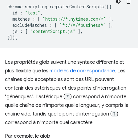
chrome
.
scripting
.
registerContentScripts
([{
id
:
"test"
,
matches
:
[
"https://*.nytimes.com/*"
],
excludeMatches
:
[
"*://*/*business*"
],
js
:
[
"contentScript.js"
],
}]);
Les propriétés glob suivent une syntaxe différente et
plus flexible que les
modèles de correspondance
. Les
chaînes glob acceptables sont des URL pouvant
contenir des astérisques et des points d'interrogation
"génériques". L'astérisque (
*
) correspond à n'importe
quelle chaîne de n'importe quelle longueur, y compris la
chaîne vide, tandis que le point d'interrogation (
?
)
correspond à n'importe quel caractère.
Par exemple, le glob