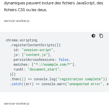
dynamiques peuvent inclure des fichiers JavaScript, des
fichiers CSS ou les deux.
service-worker.js
chrome
.
scripting
.
registerContentScripts
([{
id
:
"session-script"
,
js
:
[
"content.js"
],
persistAcrossSessions
:
false
,
matches
:
[
"*://example.com/*"
],
runAt
:
"document_start"
,
}])
.
then
(()
=
>
console
.
log
(
"registration complete"
))
.
catch
((
err
)
=
>
console
.
warn
(
"unexpected error"
,
e
service-worker.js