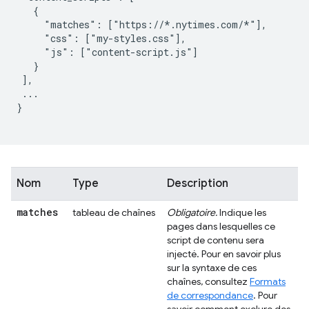
   {

     "matches": ["https://*.nytimes.com/*"],

     "css": ["my-styles.css"],

     "js": ["content-script.js"]

   }

 ],

 ...

}

Nom
Type
Description
matches
tableau de chaînes
Obligatoire.
Indique les
pages dans lesquelles ce
script de contenu sera
injecté. Pour en savoir plus
sur la syntaxe de ces
chaînes, consultez
Formats
de correspondance
. Pour