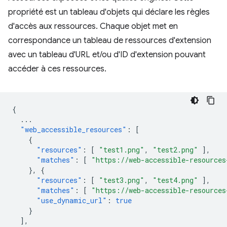
propriété est un tableau d'objets qui déclare les règles
d'accès aux ressources. Chaque objet met en
correspondance un tableau de ressources d'extension
avec un tableau d'URL et/ou d'ID d'extension pouvant
accéder à ces ressources.
{
...
"web_accessible_resources"
:
[
{
"resources"
:
[
"test1.png"
,
"test2.png"
],
"matches"
:
[
"https://web-accessible-resources
},
{
"resources"
:
[
"test3.png"
,
"test4.png"
],
"matches"
:
[
"https://web-accessible-resources
"use_dynamic_url"
:
true
}
],