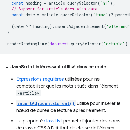
const
heading
=
article
.
querySelector
(
"h1"
);
// Support for article docs with date
const
date
=
article
.
querySelector
(
"time"
)
?
.
parent
(
date
??
heading
).
insertAdjacentElement
(
"afterend
}
renderReadingTime
(
document
.
querySelector
(
"article"
)
💡
JavaScript intéressant utilisé dans ce code
Expressions régulières
utilisées pour ne
comptabiliser que les mots situés dans l'élément
<article>
.
insertAdjacentElement()
utilisé pour insérer le
nœud de durée de lecture après l'élément.
La propriété
classList
permet d'ajouter des noms
de classe CSS à l'attribut de classe de l'élément.