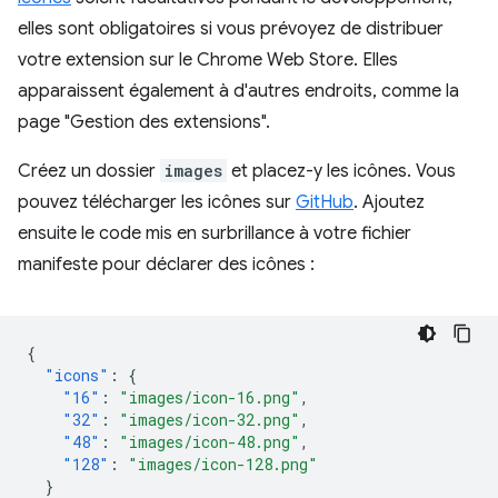
elles sont obligatoires si vous prévoyez de distribuer
votre extension sur le Chrome Web Store. Elles
apparaissent également à d'autres endroits, comme la
page "Gestion des extensions".
Créez un dossier
images
et placez-y les icônes. Vous
pouvez télécharger les icônes sur
GitHub
. Ajoutez
ensuite le code mis en surbrillance à votre fichier
manifeste pour déclarer des icônes :
{
"icons"
:
{
"16"
:
"images/icon-16.png"
,
"32"
:
"images/icon-32.png"
,
"48"
:
"images/icon-48.png"
,
"128"
:
"images/icon-128.png"
}