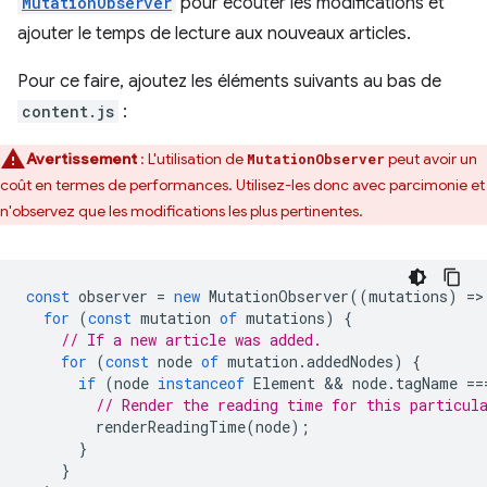
MutationObserver
pour écouter les modifications et
ajouter le temps de lecture aux nouveaux articles.
Pour ce faire, ajoutez les éléments suivants au bas de
content.js
:
Avertissement
: L'utilisation de
peut avoir un
MutationObserver
coût en termes de performances. Utilisez-les donc avec parcimonie et
n'observez que les modifications les plus pertinentes.
const
observer
=
new
MutationObserver
((
mutations
)
=
>
for
(
const
mutation
of
mutations
)
{
// If a new article was added.
for
(
const
node
of
mutation
.
addedNodes
)
{
if
(
node
instanceof
Element
 && 
node
.
tagName
==
// Render the reading time for this particul
renderReadingTime
(
node
);
}
}