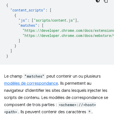
{
"content_scripts"
:
[
{
"js"
:
[
"scripts/content.js"
],
"matches"
:
[
"https://developer.chrome.com/docs/extension
"https://developer.chrome.com/docs/webstore/
]
}
]
}
Le champ
"matches"
peut contenir un ou plusieurs
modèles de correspondance
. Ils permettent au
navigateur d'identifier les sites dans lesquels injecter les
scripts de contenu. Les modèles de correspondance se
composent de trois parties :
<scheme>://<host>
<path>
. Ils peuvent contenir des caractères
*
.