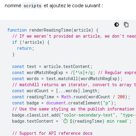
nommé
scripts
et ajoutez le code suivant :
function
renderReadingTime
(
article
)
{
// If we weren't provided an article, we don't nee
if
(
!
article
)
{
return
;
}
const
text
=
article
.
textContent
;
const
wordMatchRegExp
=
/[^\s]+/g
;
// Regular expr
const
words
=
text
.
matchAll
(
wordMatchRegExp
);
// matchAll returns an iterator, convert to array 
const
wordCount
=
[...
words
].
length
;
const
readingTime
=
Math
.
round
(
wordCount
/
200
);
const
badge
=
document
.
createElement
(
"p"
);
// Use the same styling as the publish information
badge
.
classList
.
add
(
"color-secondary-text"
,
"type-
badge
.
textContent
=
`⏱️ 
${
readingTime
}
 min read`
;
// Support for API reference docs