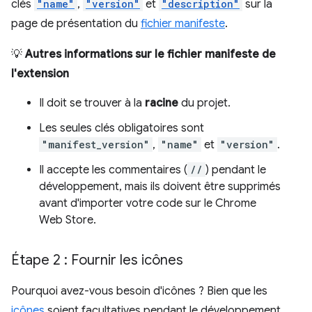
clés
"name"
,
"version"
et
"description"
sur la
page de présentation du
fichier manifeste
.
💡
Autres informations sur le fichier manifeste de
l'extension
Il doit se trouver à la
racine
du projet.
Les seules clés obligatoires sont
"manifest_version"
,
"name"
et
"version"
.
Il accepte les commentaires (
//
) pendant le
développement, mais ils doivent être supprimés
avant d'importer votre code sur le Chrome
Web Store.
Étape 2 : Fournir les icônes
Pourquoi avez-vous besoin d'icônes ? Bien que les
icônes
soient facultatives pendant le développement,