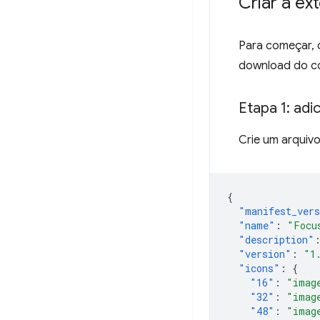
Criar a ex
Para começar, 
download do c
Etapa 1: adi
Crie um arquiv
{
"manifest_ver
"name"
:
"Focu
"description"
"version"
:
"1
"icons"
:
{
"16"
:
"imag
"32"
:
"imag
"48"
:
"imag