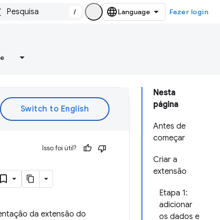
/
Fazer login
re
Nesta
página
Antes de
começar
Isso foi útil?
Criar a
extensão
Etapa 1:
adicionar
umentação da extensão do
os dados e