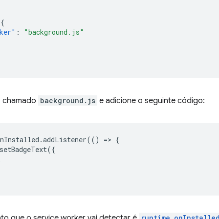
{
ker"
:
"background.js"
vo chamado
background.js
e adicione o seguinte código:
nInstalled
.
addListener
(()
=
>
{
setBadgeText
({
,
to que o service worker vai detectar é
runtime.onInstalle