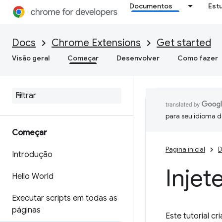
Documentos
Est
Docs
Chrome Extensions
Get started
Visão geral
Começar
Desenvolver
Como fazer
para seu idioma d
Começar
Página inicial
D
Introdução
Injet
Hello World
Executar scripts em todas as
páginas
Este tutorial c