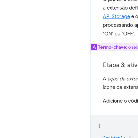
a extensão defi
API Storage
e 
processando ap
"ON" ou "OFF".
Termo-chave
:
o
sel
Etapa 3: ati
A
ação da exte
ícone da exten
Adicione o cód
{
...
"action"
:
{