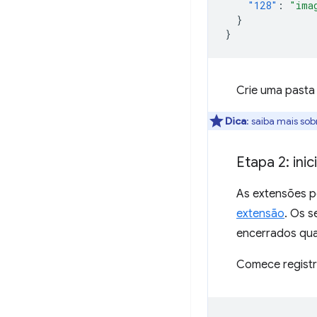
"128"
:
"ima
}
}
Crie uma past
Dica
:
saiba mais sobr
Etapa 2: inic
As extensões 
extensão
. Os 
encerrados qua
Comece registr