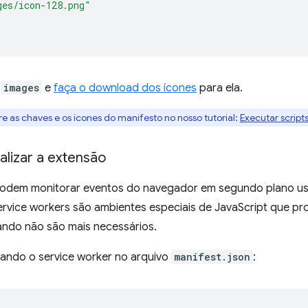
ges/icon-128.png"
a
images
e
faça o download dos ícones
para ela.
e as chaves e os ícones do manifesto no nosso tutorial:
Executar script
ializar a extensão
podem monitorar eventos do navegador em segundo plano u
service workers são ambientes especiais de JavaScript que p
ndo não são mais necessários.
ando o service worker no arquivo
manifest.json
: