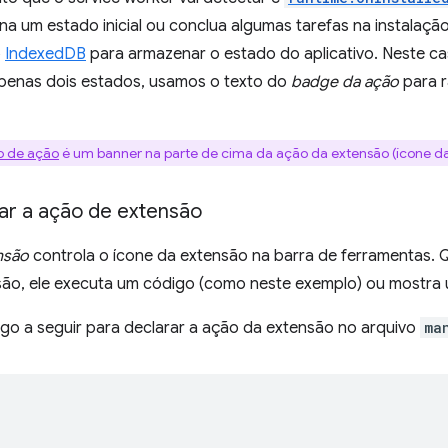
na um estado inicial ou conclua algumas tarefas na instalaç
o
IndexedDB
para armazenar o estado do aplicativo. Neste 
enas dois estados, usamos o texto do
badge da ação
para r
o de ação
é um banner na parte de cima da ação da extensão (ícone da
var a ação de extensão
nsão
controla o ícone da extensão na barra de ferramentas. 
são, ele executa um código (como neste exemplo) ou mostra
igo a seguir para declarar a ação da extensão no arquivo
ma