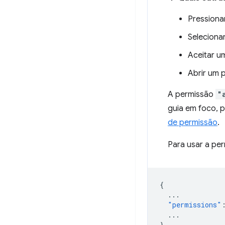
Pressiona
Seleciona
Aceitar u
Abrir um 
A permissão
"
guia em foco, 
de permissão
.
Para usar a pe
{
...
"permissions"
...
}