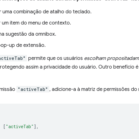
r uma combinação de atalho do teclado.
r um item do menu de contexto.
ma sugestão da omnibox.
pop-up de extensão.
activeTab"
permite que os usuários
escolham propositadam
protegendo assim a privacidade do usuário. Outro benefício 
rmissão
"activeTab"
, adicione-a à matriz de permissões do
:
[
"activeTab"
],