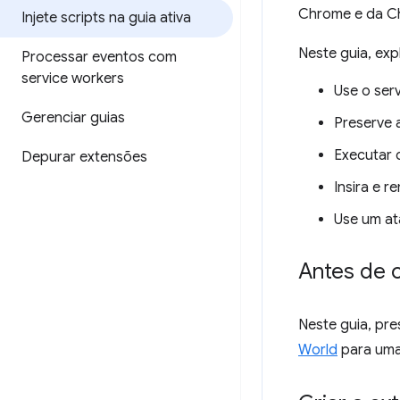
Chrome e da Chr
Injete scripts na guia ativa
Neste guia, exp
Processar eventos com
service workers
Use o ser
Gerenciar guias
Preserve 
Executar 
Depurar extensões
Insira e 
Use um at
Antes de 
Neste guia, pr
World
para uma