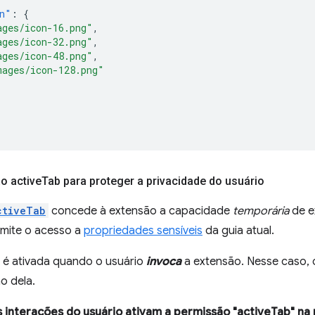
n"
:
{
ages/icon-16.png"
,
ages/icon-32.png"
,
ages/icon-48.png"
,
mages/icon-128.png"
o active
Tab para proteger a privacidade do usuário
ctiveTab
concede à extensão a capacidade
temporária
de e
mite o acesso a
propriedades sensíveis
da guia atual.
 é ativada quando o usuário
invoca
a extensão. Nesse caso, 
o dela.
s interações do usuário ativam a permissão "activeTab" na