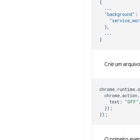
{
...
"background"
:
"service_wor
},
...
}
Crie um arqui
chrome
.
runtime
.
o
chrome
.
action
.
text
:
"OFF"
});
});
O primeiro even