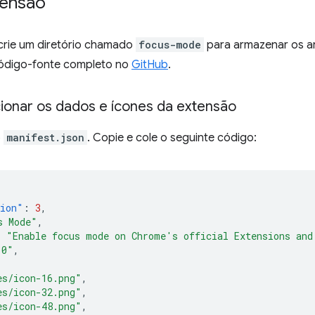
tensão
crie um diretório chamado
focus-mode
para armazenar os ar
ódigo-fonte completo no
GitHub
.
cionar os dados e ícones da extensão
o
manifest.json
. Copie e cole o seguinte código:
sion"
:
3
,
s Mode"
,
:
"Enable focus mode on Chrome's official Extensions and
.0"
,
es/icon-16.png"
,
es/icon-32.png"
,
es/icon-48.png"
,