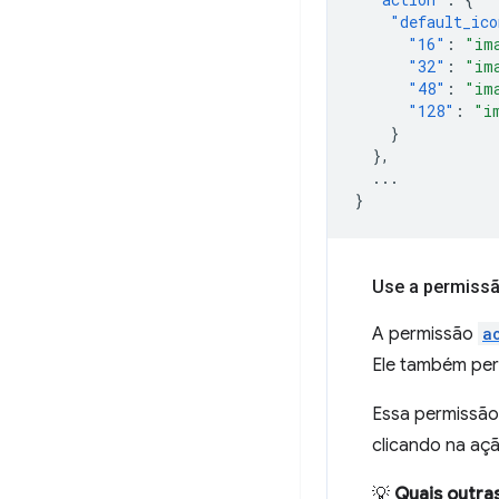
"default_ico
"16"
:
"im
"32"
:
"im
"48"
:
"im
"128"
:
"i
}
},
...
}
Use a permissã
A permissão
a
Ele também per
Essa permissão
clicando na açã
💡
Quais outra