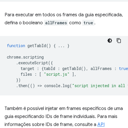
Para executar em todos os frames da guia especificada,
defina o booleano
allFrames
como
true
.
function
getTabId
()
{
...
}
chrome
.
scripting
.
executeScript
({
target
:
{
tabId
:
getTabId
(),
allFrames
:
true
files
:
[
"script.js"
],
})
.
then
(()
=
>
console
.
log
(
"script injected in all 
Também é possível injetar em frames específicos de uma
guia especificando IDs de frame individuais. Para mais
informações sobre IDs de frame, consulte a
API