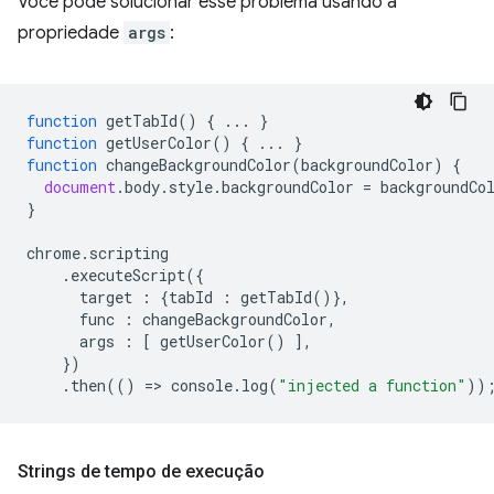
Você pode solucionar esse problema usando a
propriedade
args
:
function
getTabId
()
{
...
}
function
getUserColor
()
{
...
}
function
changeBackgroundColor
(
backgroundColor
)
{
document
.
body
.
style
.
backgroundColor
=
backgroundCo
}
chrome
.
scripting
.
executeScript
({
target
:
{
tabId
:
getTabId
()},
func
:
changeBackgroundColor
,
args
:
[
getUserColor
()
],
})
.
then
(()
=
>
console
.
log
(
"injected a function"
))
Strings de tempo de execução