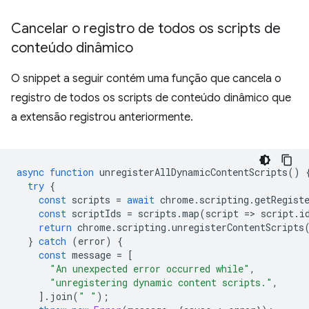
Cancelar o registro de todos os scripts de
conteúdo dinâmico
O snippet a seguir contém uma função que cancela o
registro de todos os scripts de conteúdo dinâmico que
a extensão registrou anteriormente.
async
function
unregisterAllDynamicContentScripts
()
try
{
const
scripts
=
await
chrome
.
scripting
.
getRegist
const
scriptIds
=
scripts
.
map
(
script
=
>
script
.
i
return
chrome
.
scripting
.
unregisterContentScripts
}
catch
(
error
)
{
const
message
=
[
"An unexpected error occurred while"
,
"unregistering dynamic content scripts."
,
].
join
(
" "
);