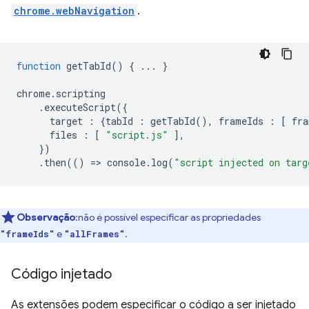
chrome.webNavigation
.
function
getTabId
()
{
...
}
chrome
.
scripting
.
executeScript
({
target
:
{
tabId
:
getTabId
(),
frameIds
:
[
fra
files
:
[
"script.js"
],
})
.
then
(()
=
>
console
.
log
(
"script injected on targ
Observação
:não é possível especificar as propriedades
e
.
"frameIds"
"allFrames"
Código injetado
As extensões podem especificar o código a ser injetado