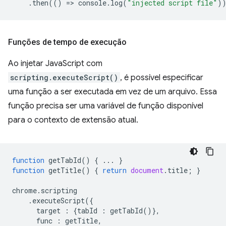
.
then
(()
=
>
console
.
log
(
"injected script file"
)
Funções de tempo de execução
Ao injetar JavaScript com
scripting.executeScript()
, é possível especificar
uma função a ser executada em vez de um arquivo. Essa
função precisa ser uma variável de função disponível
para o contexto de extensão atual.
function
getTabId
()
{
...
}
function
getTitle
()
{
return
document
.
title
;
}
chrome
.
scripting
.
executeScript
({
target
:
{
tabId
:
getTabId
()},
func
:
getTitle
,