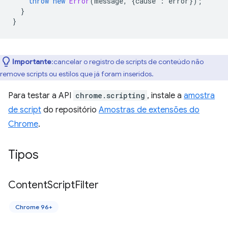
throw
new
Error
(
message
,
{
cause
:
error
});
}
}
Importante
:cancelar o registro de scripts de conteúdo não
remove scripts ou estilos que já foram inseridos.
Para testar a API
chrome.scripting
, instale a
amostra
de script
do repositório
Amostras de extensões do
Chrome
.
Tipos
Content
Script
Filter
Chrome 96+