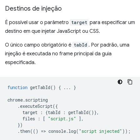
Destinos de injeção
É possível usar o parâmetro
target
para especificar um
destino em que injetar JavaScript ou CSS.
O único campo obrigatório é
tabId
. Por padrão, uma
injeção é executada no frame principal da guia
especificada.
function
getTabId
()
{
...
}
chrome
.
scripting
.
executeScript
({
target
:
{
tabId
:
getTabId
()},
files
:
[
"script.js"
],
})
.
then
(()
=
>
console
.
log
(
"script injected"
));