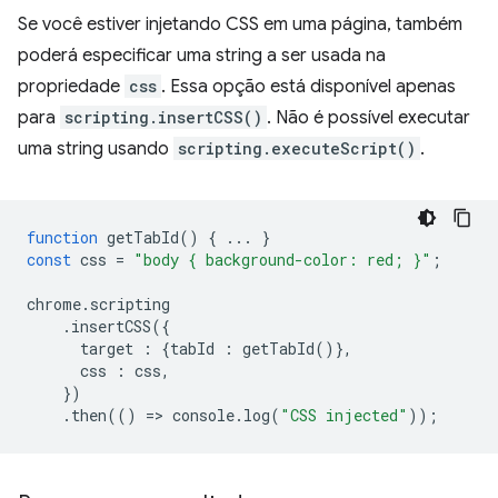
Se você estiver injetando CSS em uma página, também
poderá especificar uma string a ser usada na
propriedade
css
. Essa opção está disponível apenas
para
scripting.insertCSS()
. Não é possível executar
uma string usando
scripting.executeScript()
.
function
getTabId
()
{
...
}
const
css
=
"body { background-color: red; }"
;
chrome
.
scripting
.
insertCSS
({
target
:
{
tabId
:
getTabId
()},
css
:
css
,
})
.
then
(()
=
>
console
.
log
(
"CSS injected"
));