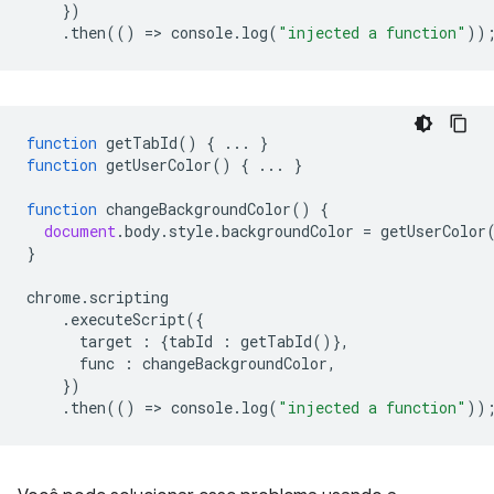
})
.
then
(()
=
>
console
.
log
(
"injected a function"
))
function
getTabId
()
{
...
}
function
getUserColor
()
{
...
}
function
changeBackgroundColor
()
{
document
.
body
.
style
.
backgroundColor
=
getUserColor
}
chrome
.
scripting
.
executeScript
({
target
:
{
tabId
:
getTabId
()},
func
:
changeBackgroundColor
,
})
.
then
(()
=
>
console
.
log
(
"injected a function"
))