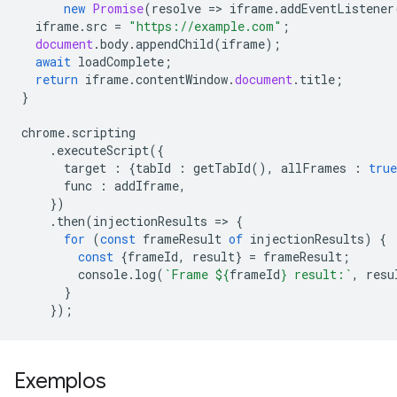
new
Promise
(
resolve
=
>
iframe
.
addEventListener
iframe
.
src
=
"https://example.com"
;
document
.
body
.
appendChild
(
iframe
);
await
loadComplete
;
return
iframe
.
contentWindow
.
document
.
title
;
}
chrome
.
scripting
.
executeScript
({
target
:
{
tabId
:
getTabId
(),
allFrames
:
true
func
:
addIframe
,
})
.
then
(
injectionResults
=
>
{
for
(
const
frameResult
of
injectionResults
)
{
const
{
frameId
,
result
}
=
frameResult
;
console
.
log
(
`Frame 
${
frameId
}
 result:`
,
resu
}
});
Exemplos