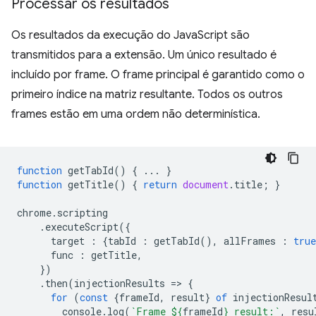
Processar os resultados
Os resultados da execução do JavaScript são
transmitidos para a extensão. Um único resultado é
incluído por frame. O frame principal é garantido como o
primeiro índice na matriz resultante. Todos os outros
frames estão em uma ordem não determinística.
function
getTabId
()
{
...
}
function
getTitle
()
{
return
document
.
title
;
}
chrome
.
scripting
.
executeScript
({
target
:
{
tabId
:
getTabId
(),
allFrames
:
true
func
:
getTitle
,
})
.
then
(
injectionResults
=
>
{
for
(
const
{
frameId
,
result
}
of
injectionResul
console
.
log
(
`Frame 
${
frameId
}
 result:`
,
resu