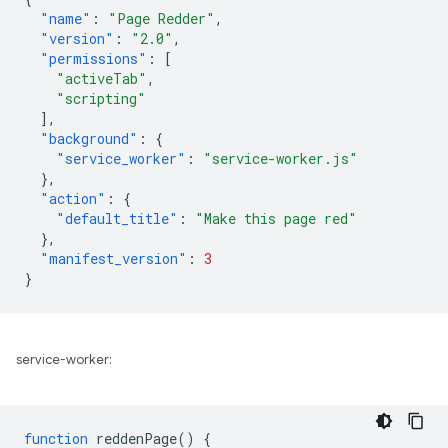
"name"
:
"Page Redder"
,
"version"
:
"2.0"
,
"permissions"
:
[
"activeTab"
,
"scripting"
],
"background"
:
{
"service_worker"
:
"service-worker.js"
},
"action"
:
{
"default_title"
:
"Make this page red"
},
"manifest_version"
:
3
}
service-worker:
function
reddenPage
()
{