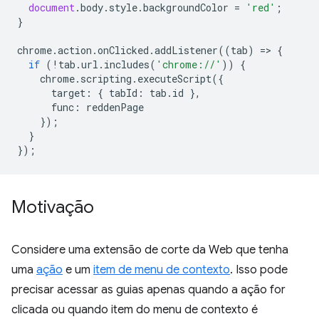
document
.
body
.
style
.
backgroundColor
=
'red'
;
}
chrome
.
action
.
onClicked
.
addListener
((
tab
)
=
>
{
if
(
!
tab
.
url
.
includes
(
'chrome://'
))
{
chrome
.
scripting
.
executeScript
({
target
:
{
tabId
:
tab
.
id
},
func
:
reddenPage
});
}
});
Motivação
Considere uma extensão de corte da Web que tenha
uma
ação
e um
item de menu de contexto
. Isso pode
precisar acessar as guias apenas quando a ação for
clicada ou quando item do menu de contexto é