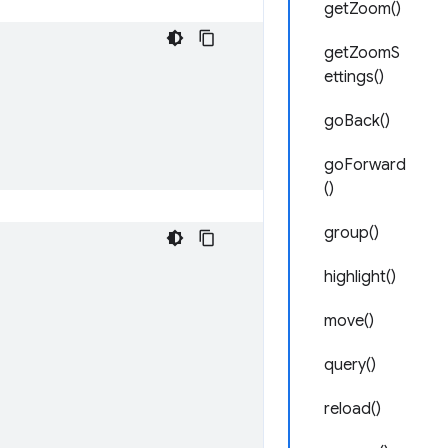
getZoom()
getZoomS
ettings()
goBack()
goForward
()
group()
highlight()
move()
query()
reload()