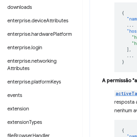
downloads
{
"nam
enterprise
.
device
Attributes
...
"hos
enterprise
.
hardware
Platform
"h
"h
enterprise
.
login
],
...
enterprise
.
networking
}
Attributes
A permissão "a
enterprise
.
platform
Keys
activeT
events
resposta 
extension
nenhum av
extension
Types
{
file
Browser
Handler
"nam