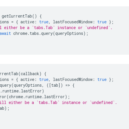
getCurrentTab
()
{
ions
=
{
active
:
true
,
lastFocusedWindow
:
true
};
l either be a `tabs.Tab` instance or `undefined`.
await
chrome
.
tabs
.
query
(
queryOptions
);
rrentTab
(
callback
)
{
ions
=
{
active
:
true
,
lastFocusedWindow
:
true
};
query
(
queryOptions
,
([
tab
])
=
>
{
.
runtime
.
lastError
)
ror
(
chrome
.
runtime
.
lastError
);
ill either be a `tabs.Tab` instance or `undefined`.
ab
);