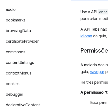
audio
Use a API
chro
para criar, mod
bookmarks
A API Tabs não
browsing
Data
idioma
da guia,
certificate
Provider
Permissõe
commands
content
Settings
A maioria dos 
guia,
navegar
p
context
Menus
Há três permis
cookies
A permissão "t
debugger
Essa per
declarative
Content