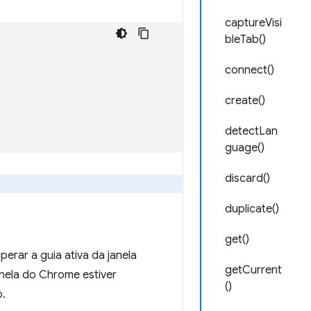
captureVisi
bleTab()
connect()
create()
detectLan
guage()
discard()
duplicate()
get()
rar a guia ativa da janela
getCurrent
nela do Chrome estiver
()
o.