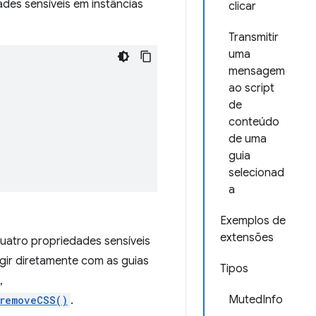
des sensíveis em instâncias
clicar
Transmitir
uma
mensagem
ao script
de
conteúdo
de uma
guia
selecionad
a
Exemplos de
extensões
uatro propriedades sensíveis
ir diretamente com as guias
Tipos
,
MutedInfo
.removeCSS()
.