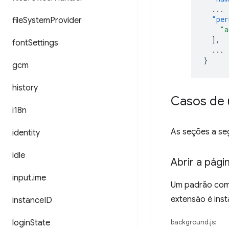
...
"per
file
System
Provider
"a
],
font
Settings
...
}
gcm
history
Casos de 
i18n
As seções a se
identity
idle
Abrir a pág
input
.
ime
Um padrão comu
extensão é inst
instance
ID
login
State
background.js: