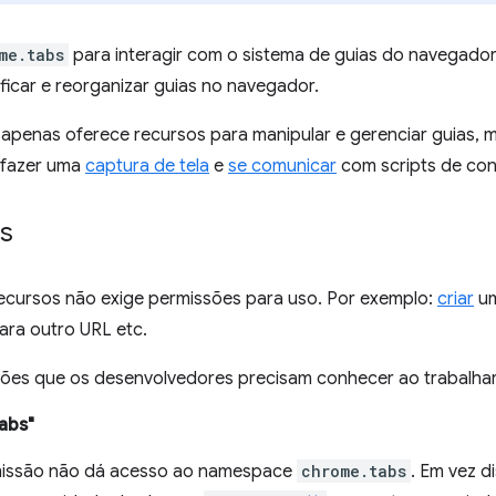
me.tabs
para interagir com o sistema de guias do navegador
ificar e reorganizar guias no navegador.
 apenas oferece recursos para manipular e gerenciar guias,
 fazer uma
captura de tela
e
se comunicar
com scripts de con
s
recursos não exige permissões para uso. Por exemplo:
criar
um
ara outro URL etc.
sões que os desenvolvedores precisam conhecer ao trabalhar
abs"
missão não dá acesso ao namespace
chrome.tabs
. Em vez d