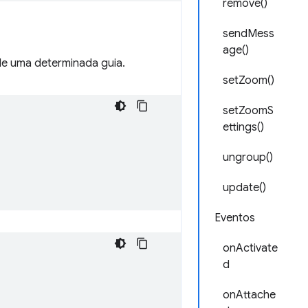
remove()
sendMess
age()
e uma determinada guia.
setZoom()
setZoomS
ettings()
ungroup()
update()
Eventos
onActivate
d
onAttache