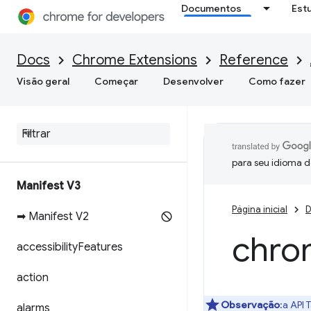
Documentos
Est
Docs
Chrome Extensions
Reference
Visão geral
Começar
Desenvolver
Como fazer
para seu idioma d
Manifest V3
Página inicial
D
➡ Manifest V2
chro
accessibility
Features
action
Observação
:a API 
alarms