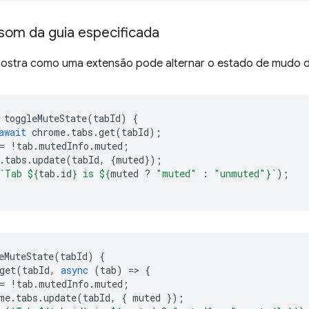
 som da guia especificada
ostra como uma extensão pode alternar o estado de mudo d
toggleMuteState
(
tabId
)
{
await
chrome
.
tabs
.
get
(
tabId
);
=
!
tab
.
mutedInfo
.
muted
;
.
tabs
.
update
(
tabId
,
{
muted
});
`Tab 
${
tab
.
id
}
 is 
${
muted
?
"muted"
:
"unmuted"
}
`
);
eMuteState
(
tabId
)
{
get
(
tabId
,
async
(
tab
)
=
>
{
=
!
tab
.
mutedInfo
.
muted
;
me
.
tabs
.
update
(
tabId
,
{
muted
});