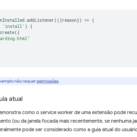
nInstalled
.
addListener
(({
reason
})
=
>
{
'install'
)
{
create
({
arding.html"
exemplo não requer
permissões
.
ia atual
emonstra como o service worker de uma extensão pode recupe
nto (ou da janela focada mais recentemente, se nenhuma ja
eralmente pode ser considerado como a guia atual do usuári