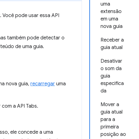
uma
extensão
. Você pode usar essa API
em uma
nova guia
 mas também pode detectar o
Receber a
teúdo de uma guia.
guia atual
Desativar
o som da
guia
especifica
a nova guia,
recarregar
uma
da
Mover a
 com a API Tabs.
guia atual
para a
primeira
isso, ele concede a uma
posição ao