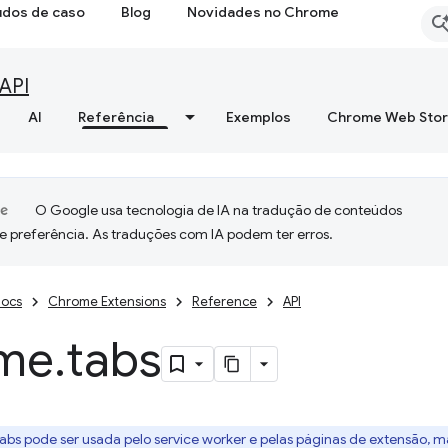
udos de caso
Blog
Novidades no Chrome
API
AI
Referência
Exemplos
Chrome Web Sto
O Google usa tecnologia de IA na tradução de conteúdos
e preferência. As traduções com IA podem ter erros.
ocs
Chrome Extensions
Reference
API
me
.
tabs
Tabs pode ser usada pelo service worker e pelas páginas de extensão, m