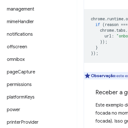
management
chrome
.
runtime
.
o
mime
Handler
if
(
reason
===
chrome
.
tabs
.
notifications
url
:
"onbo
});
offscreen
}
});
omnibox
page
Capture
Observação
:este 
permissions
Receber a gu
platform
Keys
Este exemplo d
power
focada no mome
focada). Isso g
printer
Provider