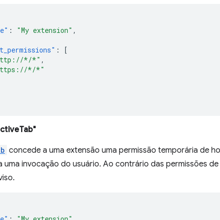
e"
:
"My extension"
,
t_permissions"
:
[
ttp://*/*"
,
ttps://*/*"
ctiveTab"
ab
concede a uma extensão uma permissão temporária de hos
a uma invocação do usuário. Ao contrário das permissões de
iso.
e"
:
"My extension"
,