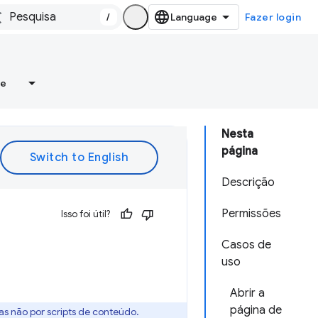
/
Fazer login
re
Nesta
página
Descrição
Permissões
Isso foi útil?
Casos de
uso
Abrir a
página de
as não por scripts de conteúdo.