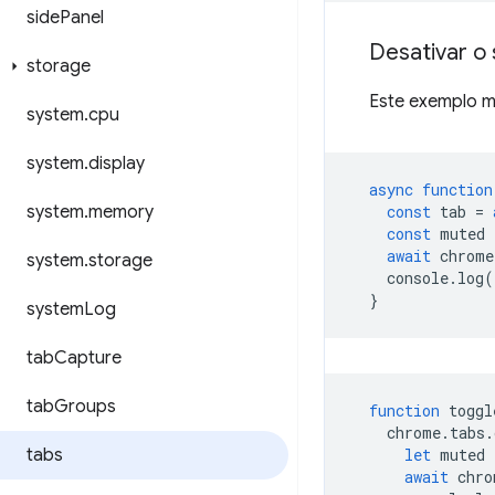
side
Panel
Desativar o
storage
Este exemplo m
system
.
cpu
system
.
display
async
function
system
.
memory
const
tab
=
const
muted
await
chrome
system
.
storage
console
.
log
(
}
system
Log
tab
Capture
tab
Groups
function
toggl
chrome
.
tabs
.
tabs
let
muted
await
chro