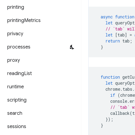
printing
async
function
printing
Metrics
let
queryOpt
// `tab` wil
privacy
let
[
tab
]
=
return
tab
;
processes
}
proxy
reading
List
function
getCu
let
queryOpt
runtime
chrome
.
tabs
.
if
(
chrome
scripting
console
.
er
// `tab` w
search
callback
(
t
});
}
sessions