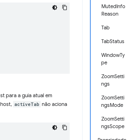
MutedInfo
Reason
Tab
TabStatus
WindowTy
pe
ZoomSetti
ngs
t para a guia atual em
ZoomSetti
 host,
activeTab
não aciona
ngsMode
ZoomSetti
ngsScope