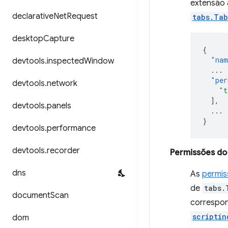
extensão
declarative
Net
Request
tabs.Tab
desktop
Capture
{
"nam
devtools
.
inspected
Window
...
"per
devtools
.
network
"t
],
devtools
.
panels
...
}
devtools
.
performance
devtools
.
recorder
Permissões do
dns
As
permis
de
tabs.
document
Scan
correspo
scriptin
dom