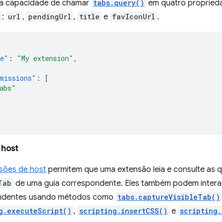
 a capacidade de chamar
tabs.query()
em quatro proprieda
:
url
,
pendingUrl
,
title
e
favIconUrl
.
e"
:
"My extension"
,
missions"
:
[
abs"
 host
sões de host
permitem que uma extensão leia e consulte as q
Tab
de uma guia correspondente. Eles também podem interag
ndentes usando métodos como
tabs.captureVisibleTab()
g.executeScript()
,
scripting.insertCSS()
e
scripting