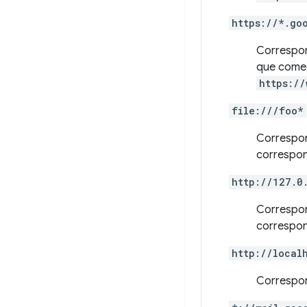
https://*.go
Correspo
que com
https:/
file:///foo*
Correspon
correspon
http://127.0
Correspo
correspon
http://local
Correspon