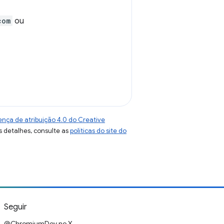
com
ou
ença de atribuição 4.0 do Creative
s detalhes, consulte as
políticas do site do
Seguir
@ChromiumDev no X