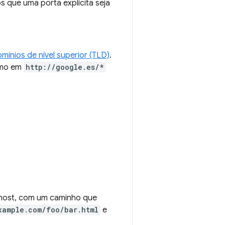
 que uma porta explícita seja
mínios de nível superior (TLD)
.
omo em
http://google.es/*
 host, com um caminho que
xample.com/foo/bar.html
e