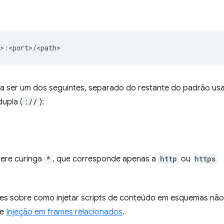
isa ser um dos seguintes, separado do restante do padrão u
upla (
://
):
ere curinga
*
, que corresponde apenas a
http
ou
https
es sobre como injetar scripts de conteúdo em esquemas nã
te
Injeção em frames relacionados
.