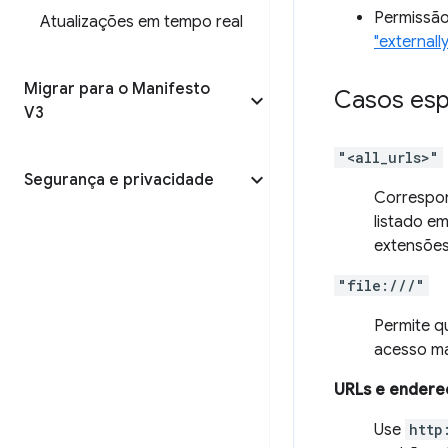
Permissão
Atualizações em tempo real
"external
Migrar para o Manifesto
Casos esp
V3
"<all_urls>"
Segurança e privacidade
Correspon
listado e
extensõe
"file:///"
Permite q
acesso m
URLs e endereç
Use
http