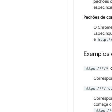
padrões d
especific
Padrões de cor
O Chrome 
Especifiq
e
http:/
Exemplos 
https://*/*
Correspo
https://*/fo
Correspo
começa 
https://