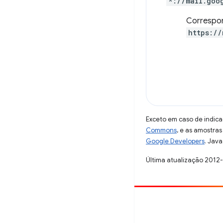
*://mail.goo
Correspo
https://
Exceto em caso de indica
Commons
, e as amostra
Google Developers
. Java
Última atualização 2012
Contribuir
Registre um bug