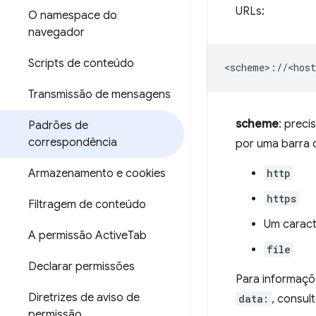
URLs:
O namespace do
navegador
Scripts de conteúdo
Transmissão de mensagens
scheme
: prec
Padrões de
correspondência
por uma barra d
Armazenamento e cookies
http
https
Filtragem de conteúdo
Um caract
A permissão Active
Tab
file
Declarar permissões
Para informaçõ
Diretrizes de aviso de
data:
, consul
permissão