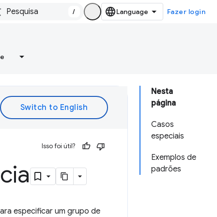
/
Fazer login
re
Nesta
página
Casos
especiais
Isso foi útil?
Exemplos de
cia
padrões
ara especificar um grupo de