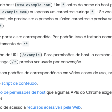
de host (
www.example.com
). Um
*
antes do nome do host 
*.example.com
) ou apenas um caractere curinga
*
. - Se vo
st, ele precisa ser o primeiro ou único caractere e precisa 
/
).
: porta a ser correspondida. Por padrão, isso é tratado co
tamento de
:*
.
ho do URL (
/example
). Para permissões de host, o caminho 
inga (
/*
) precisa ser usado por convenção.
sam padrões de correspondência em vários casos de uso, inc
e
script de conteúdo
.
o de permissões de host
que algumas APIs do Chrome exigem
s.
o de acesso a
recursos acessíveis pela Web
.