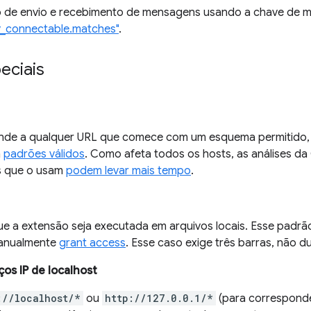
 de envio e recebimento de mensagens usando a chave de m
ly_connectable.matches"
.
eciais
de a qualquer URL que comece com um esquema permitido, 
m
padrões válidos
. Como afeta todos os hosts, as análises d
s que o usam
podem levar mais tempo
.
ue a extensão seja executada em arquivos locais. Esse padrã
anualmente
grant access
. Esse caso exige três barras, não d
os IP de localhost
://localhost/*
ou
http://127.0.0.1/*
(para corresponde