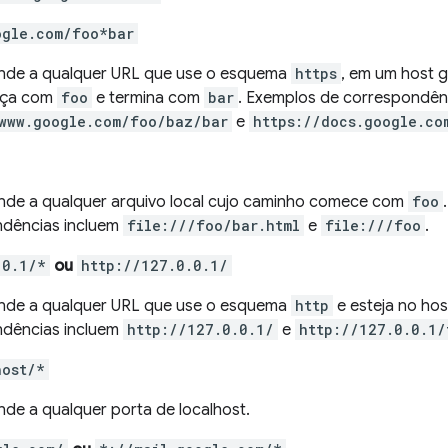
ogle.com/foo*bar
nde a qualquer URL que use o esquema
https
, em um host 
eça com
foo
e termina com
bar
. Exemplos de correspondên
/www.google.com/foo/baz/bar
e
https://docs.google.co
de a qualquer arquivo local cujo caminho comece com
foo
dências incluem
file:///foo/bar.html
e
file:///foo
.
.0.1/*
ou
http://127.0.0.1/
nde a qualquer URL que use o esquema
http
e esteja no hos
dências incluem
http://127.0.0.1/
e
http://127.0.0.1/
host/*
de a qualquer porta de localhost.