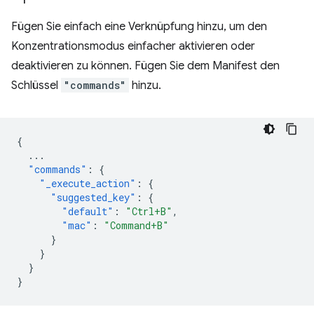
Fügen Sie einfach eine Verknüpfung hinzu, um den
Konzentrationsmodus einfacher aktivieren oder
deaktivieren zu können. Fügen Sie dem Manifest den
Schlüssel
"commands"
hinzu.
{
...
"commands"
:
{
"_execute_action"
:
{
"suggested_key"
:
{
"default"
:
"Ctrl+B"
,
"mac"
:
"Command+B"
}
}
}
}