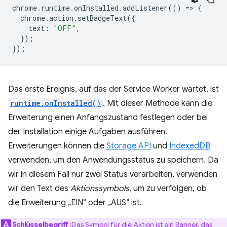
chrome
.
runtime
.
onInstalled
.
addListener
(()
=
>
{
chrome
.
action
.
setBadgeText
({
text
:
"OFF"
,
});
});
Das erste Ereignis, auf das der Service Worker wartet, ist
runtime.onInstalled()
. Mit dieser Methode kann die
Erweiterung einen Anfangszustand festlegen oder bei
der Installation einige Aufgaben ausführen.
Erweiterungen können die
Storage API
und
IndexedDB
verwenden, um den Anwendungsstatus zu speichern. Da
wir in diesem Fall nur zwei Status verarbeiten, verwenden
wir den Text des
Aktionssymbols
, um zu verfolgen, ob
die Erweiterung „EIN“ oder „AUS“ ist.
Schlüsselbegriff
:
Das Symbol für die Aktion
ist ein Banner, das