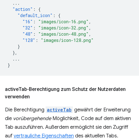
...
"action"
:
{
"default_icon"
:
{
"16"
:
"images/icon-16.png"
,
"32"
:
"images/icon-32.png"
,
"48"
:
"images/icon-48.png"
,
"128"
:
"images/icon-128.png"
}
},
...
}
active
Tab-Berechtigung zum Schutz der Nutzerdaten
verwenden
Die Berechtigung
activeTab
gewährt der Erweiterung
die
vorübergehende
Möglichkeit, Code auf dem aktiven
Tab auszuführen. Außerdem ermöglicht sie den Zugriff
auf
vertrauliche Eigenschaften
des aktuellen Tabs.