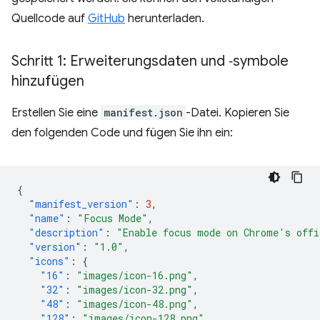
Quellcode auf
GitHub
herunterladen.
Schritt 1: Erweiterungsdaten und ‑symbole
hinzufügen
Erstellen Sie eine
manifest.json
-Datei. Kopieren Sie
den folgenden Code und fügen Sie ihn ein:
{
"manifest_version"
:
3
,
"name"
:
"Focus Mode"
,
"description"
:
"Enable focus mode on Chrome's offi
"version"
:
"1.0"
,
"icons"
:
{
"16"
:
"images/icon-16.png"
,
"32"
:
"images/icon-32.png"
,
"48"
:
"images/icon-48.png"
,
"128"
:
"images/icon-128.png"