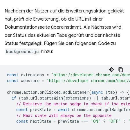
Nachdem der Nutzer auf die Erweiterungsaktion geklickt
hat, prüft die Erweiterung, ob die URL mit einer
Dokumentationsseite übereinstimmt. Als Nächstes wird
der Status des aktuellen Tabs geprüft und der nächste
Status festgelegt. Fügen Sie den folgenden Code zu
background.js
hinzu:
const
extensions
=
'https://developer.chrome.com/doc
const
webstore
=
'https://developer.chrome.com/docs/
chrome
.
action
.
onClicked
.
addListener
(
async
(
tab
)
=
>
{
if
(
tab
.
url
.
startsWith
(
extensions
)
||
tab
.
url
.
star
// Retrieve the action badge to check if the ext
const
prevState
=
await
chrome
.
action
.
getBadgeTe
// Next state will always be the opposite
const
nextState
=
prevState
===
'ON'
?
'OFF'
: