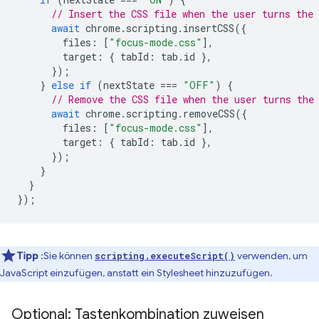
// Insert the CSS file when the user turns the 
await
chrome
.
scripting
.
insertCSS
({
files
:
[
"focus-mode.css"
],
target
:
{
tabId
:
tab
.
id
},
});
}
else
if
(
nextState
===
"OFF"
)
{
// Remove the CSS file when the user turns the
await
chrome
.
scripting
.
removeCSS
({
files
:
[
"focus-mode.css"
],
target
:
{
tabId
:
tab
.
id
},
});
}
}
});
Tipp
:Sie können
verwenden, um
scripting.executeScript()
JavaScript einzufügen, anstatt ein Stylesheet hinzuzufügen.
Optional: Tastenkombination zuweisen