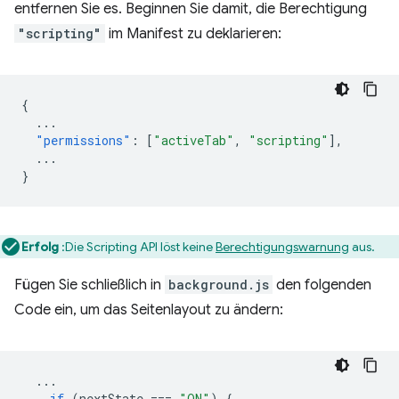
entfernen Sie es. Beginnen Sie damit, die Berechtigung
"scripting"
im Manifest zu deklarieren:
{
...
"permissions"
:
[
"activeTab"
,
"scripting"
],
...
}
Erfolg
:Die Scripting API löst keine
Berechtigungswarnung
aus.
Fügen Sie schließlich in
background.js
den folgenden
Code ein, um das Seitenlayout zu ändern:
...
if
(
nextState
===
"ON"
)
{