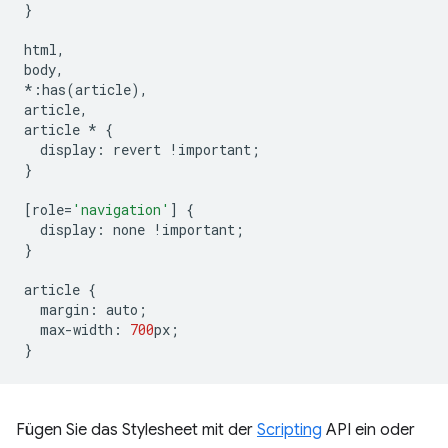
}
html
,
body
,
*:
has
(
article
),
article
,
article
*
{
display
:
revert
!
important
;
}
[
role
=
'navigation'
]
{
display
:
none
!
important
;
}
article
{
margin
:
auto
;
max
-
width
:
700
px
;
}
Fügen Sie das Stylesheet mit der
Scripting
API ein oder