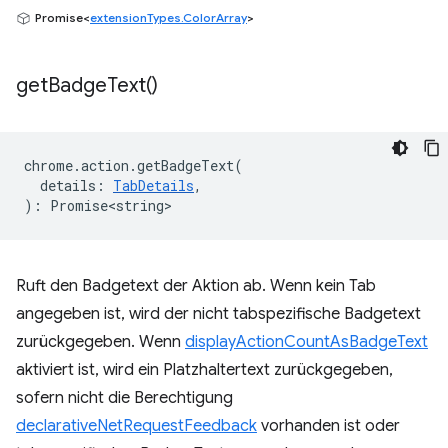
Promise<
extensionTypes.ColorArray
>
get
Badge
Text(
)
chrome
.
action
.
getBadgeText
(
details
:
TabDetails
,
)
:
Promise<string>
Ruft den Badgetext der Aktion ab. Wenn kein Tab
angegeben ist, wird der nicht tabspezifische Badgetext
zurückgegeben. Wenn
displayActionCountAsBadgeText
aktiviert ist, wird ein Platzhaltertext zurückgegeben,
sofern nicht die Berechtigung
declarativeNetRequestFeedback
vorhanden ist oder