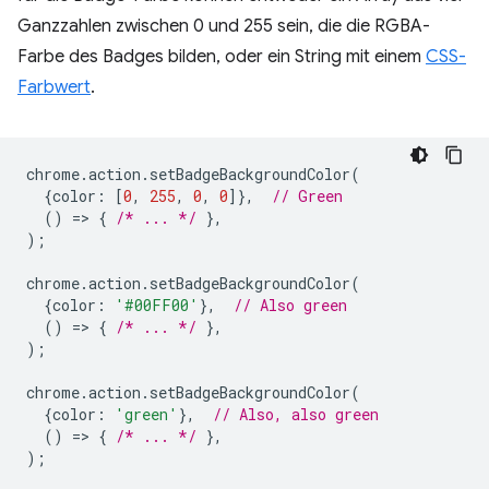
Ganzzahlen zwischen 0 und 255 sein, die die RGBA-
Farbe des Badges bilden, oder ein String mit einem
CSS-
Farbwert
.
chrome
.
action
.
setBadgeBackgroundColor
(
{
color
:
[
0
,
255
,
0
,
0
]},
// Green
()
=
>
{
/* ... */
},
);
chrome
.
action
.
setBadgeBackgroundColor
(
{
color
:
'#00FF00'
},
// Also green
()
=
>
{
/* ... */
},
);
chrome
.
action
.
setBadgeBackgroundColor
(
{
color
:
'green'
},
// Also, also green
()
=
>
{
/* ... */
},
);