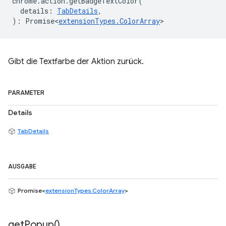
chrome
.
action
.
getBadgeTextColor
(
details
:
TabDetails
,
)
:
Promise<
extensionTypes
.
ColorArray
>
Gibt die Textfarbe der Aktion zurück.
PARAMETER
Details
TabDetails
AUSGABE
Promise<
extensionTypes.ColorArray
>
get
Popup(
)