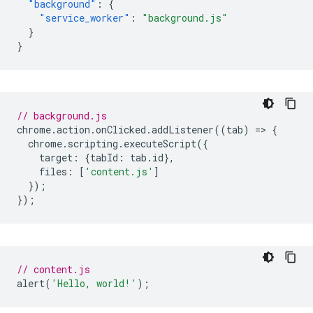
"background"
:
{
"service_worker"
:
"background.js"
}
}
// background.js
chrome
.
action
.
onClicked
.
addListener
((
tab
)
=
>
{
chrome
.
scripting
.
executeScript
({
target
:
{
tabId
:
tab
.
id
},
files
:
[
'content.js'
]
});
});
// content.js
alert
(
'Hello, world!'
);