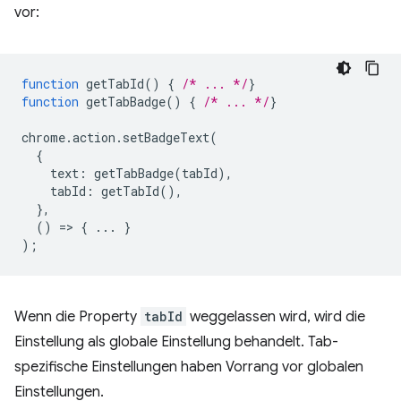
vor:
function
getTabId
()
{
/* ... */
}
function
getTabBadge
()
{
/* ... */
}
chrome
.
action
.
setBadgeText
(
{
text
:
getTabBadge
(
tabId
),
tabId
:
getTabId
(),
},
()
=
>
{
...
}
);
Wenn die Property
tabId
weggelassen wird, wird die
Einstellung als globale Einstellung behandelt. Tab-
spezifische Einstellungen haben Vorrang vor globalen
Einstellungen.