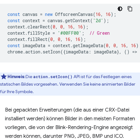
const
canvas
=
new
OffscreenCanvas
(
16
,
16
);
const
context
=
canvas
.
getContext
(
'2d'
);
context
.
clearRect
(
0
,
0
,
16
,
16
);
context
.
fillStyle
=
'#00FF00'
;
// Green
context
.
fillRect
(
0
,
0
,
16
,
16
);
const
imageData
=
context
.
getImageData
(
0
,
0
,
16
,
16
)
chrome
.
action
.
setIcon
({
imageData
:
imageData
},
()
=
>
Hinweis
:Die
API ist für das Festlegen eines
action.setIcon()
statischen Bildes vorgesehen. Verwenden Sie keine animierten Bilder
für Ihre Symbole.
Bei gepackten Erweiterungen (die aus einer CRX-Datei
installiert werden) können Bilder in den meisten Formaten
vorliegen, die von der Blink-Rendering-Engine angezeigt
werden können, darunter PNG, JPEG, BMP und ICO.