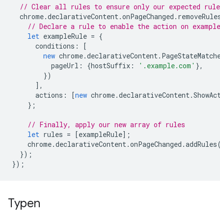
// Clear all rules to ensure only our expected rule
chrome
.
declarativeContent
.
onPageChanged
.
removeRule
// Declare a rule to enable the action on exampl
let
exampleRule
=
{
conditions
:
[
new
chrome
.
declarativeContent
.
PageStateMatch
pageUrl
:
{
hostSuffix
:
'.example.com'
},
})
],
actions
:
[
new
chrome
.
declarativeContent
.
ShowAc
};
// Finally, apply our new array of rules
let
rules
=
[
exampleRule
];
chrome
.
declarativeContent
.
onPageChanged
.
addRules
});
});
Typen