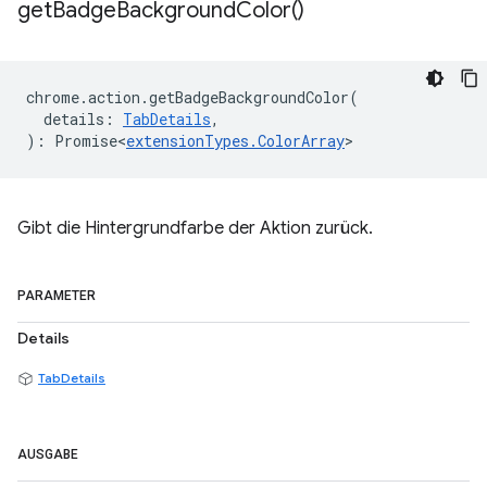
get
Badge
Background
Color(
)
chrome
.
action
.
getBadgeBackgroundColor
(
details
:
TabDetails
,
)
:
Promise<
extensionTypes
.
ColorArray
>
Gibt die Hintergrundfarbe der Aktion zurück.
PARAMETER
Details
TabDetails
AUSGABE