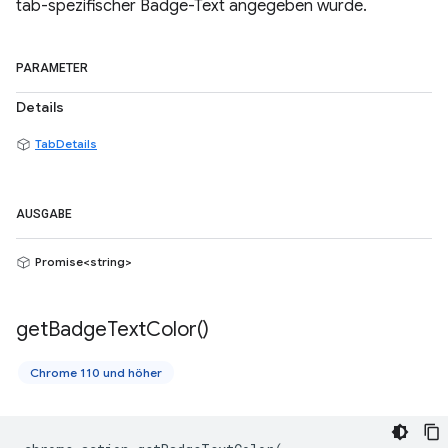
tab-spezifischer Badge-Text angegeben wurde.
PARAMETER
Details
TabDetails
AUSGABE
Promise<string>
get
Badge
Text
Color(
)
Chrome 110 und höher