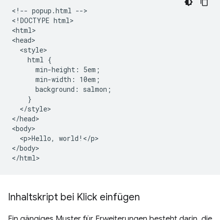
<!-- popup.html -->

<!DOCTYPE html>

<html>

<head>

  <style>

    html {

      min-height: 5em;

      min-width: 10em;

      background: salmon;

    }

  </style>

</head>

<body>

  <p>Hello, world!</p>

</body>

Inhaltskript bei Klick einfügen
Ein gängiges Muster für Erweiterungen besteht darin, die