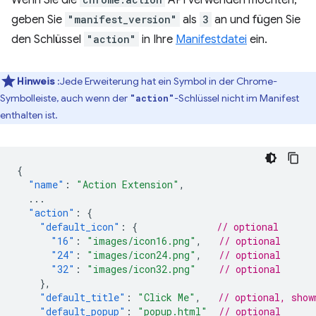
Wenn Sie die
API verwenden möchten,
geben Sie
"manifest_version"
als
3
an und fügen Sie
den Schlüssel
"action"
in Ihre
Manifestdatei
ein.
Hinweis
:Jede Erweiterung hat ein Symbol in der Chrome-
Symbolleiste, auch wenn der
-Schlüssel nicht im Manifest
"action"
enthalten ist.
{
"name"
:
"Action Extension"
,
...
"action"
:
{
"default_icon"
:
{
// optional
"16"
:
"images/icon16.png"
,
// optional
"24"
:
"images/icon24.png"
,
// optional
"32"
:
"images/icon32.png"
// optional
},
"default_title"
:
"Click Me"
,
// optional, show
"default_popup"
:
"popup.html"
// optional