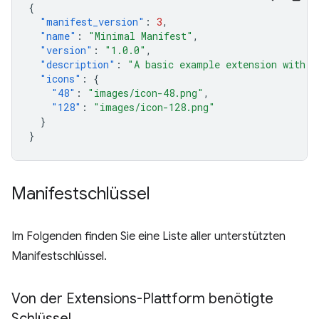
{
"manifest_version"
:
3
,
"name"
:
"Minimal Manifest"
,
"version"
:
"1.0.0"
,
"description"
:
"A basic example extension with o
"icons"
:
{
"48"
:
"images/icon-48.png"
,
"128"
:
"images/icon-128.png"
}
}
Manifestschlüssel
Im Folgenden finden Sie eine Liste aller unterstützten
Manifestschlüssel.
Von der Extensions-Plattform benötigte
Schlüssel