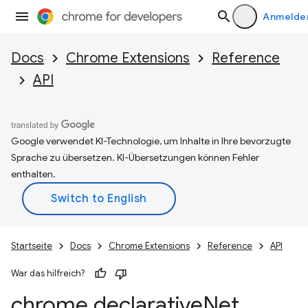
Anmelde
Docs
Chrome Extensions
Reference
API
Google verwendet KI-Technologie, um Inhalte in Ihre bevorzugte
Sprache zu übersetzen. KI-Übersetzungen können Fehler
enthalten.
Startseite
Docs
Chrome Extensions
Reference
API
War das hilfreich?
chrome
.
declarative
Net