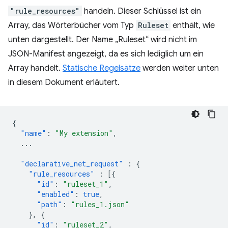
"rule_resources"
handeln. Dieser Schlüssel ist ein
Array, das Wörterbücher vom Typ
Ruleset
enthält, wie
unten dargestellt. Der Name „Ruleset“ wird nicht im
JSON-Manifest angezeigt, da es sich lediglich um ein
Array handelt.
Statische Regelsätze
werden weiter unten
in diesem Dokument erläutert.
{
"name"
:
"My extension"
,
...
"declarative_net_request"
:
{
"rule_resources"
:
[{
"id"
:
"ruleset_1"
,
"enabled"
:
true
,
"path"
:
"rules_1.json"
},
{
"id"
:
"ruleset_2"
,