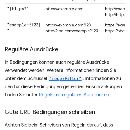
"
|
https*"
https://example.com
http://examp
http://https.
"example*^123
|
https://example.com/123
https://exam
"
http://abc.com/example?123
https://abc.
Reguläre Ausdrücke
In Bedingungen können auch reguläre Ausdrücke
verwendet werden. Weitere Informationen finden Sie
unter dem Schlüssel
"regexFilter"
. Informationen zu
den für diese Bedingungen geltenden Einschränkungen
finden Sie unter
Regeln mit regulären Ausdrücken
.
Gute URL-Bedingungen schreiben
Achten Sie beim Schreiben von Regeln darauf, dass