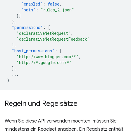
"enabled"
:
false
,
"path"
:
"rules_2.json"
}]
},
"permissions"
:
[
"declarativeNetRequest"
,
"declarativeNetRequestFeedback"
],
"host_permissions"
:
[
"http://www.blogger.com/*"
,
"http://*.google.com/*"
],
...
}
Regeln und Regelsätze
Wenn Sie diese API verwenden möchten, müssen Sie
mindestens ein Regelset angeben. Ein Regelsatz enthält