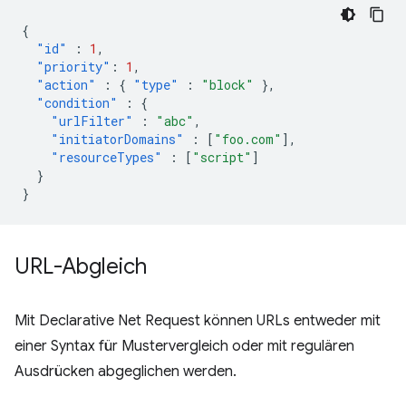
{
"id"
:
1
,
"priority"
:
1
,
"action"
:
{
"type"
:
"block"
},
"condition"
:
{
"urlFilter"
:
"abc"
,
"initiatorDomains"
:
[
"foo.com"
],
"resourceTypes"
:
[
"script"
]
}
}
URL-Abgleich
Mit Declarative Net Request können URLs entweder mit
einer Syntax für Mustervergleich oder mit regulären
Ausdrücken abgeglichen werden.