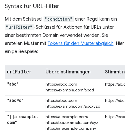
Syntax für URL-Filter
Mit dem Schlüssel
"condition"
einer Regel kann ein
"urlFilter"
-Schlüssel für Aktionen für URLs unter
einer bestimmten Domain verwendet werden. Sie
erstellen Muster mit
Tokens für den Musterabgleich
. Hier
einige Beispiele:
url
Filter
Übereinstimmungen
Stimmt nic
"abc"
https://abcd.com
https://ab.co
https://example.com/abcd
"abc*d"
https://abcd.com
https://abc.
https://example.com/abcxyzd
"
|
|
a
.
example
.
https://a.example.com/
https://exam
com"
https://b.a.example.com/xyz
https://a.example.company