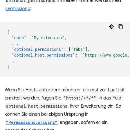
optional_permissions
im selben Format wie das Feld
permissions
:
{
"name"
:
"My extension"
,
...
"optional_permissions"
:
[
"tabs"
],
"optional_host_permissions"
:
[
"https://www.google.
...
}
Wenn Sie Hosts anfordern möchten, die erst zur Laufzeit
ermittelt werden, fügen Sie
"https://*/*"
in das Feld
optional_host_permissions
Ihrer Erweiterung ein. So
können Sie einen beliebigen Ursprung in
"Permissions.origins"
angeben, sofern er ein