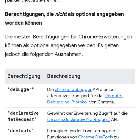
passendes Schema hat.
Berechtigungen, die
nicht
als optional angegeben
werden können
Die meisten Berechtigungen für Chrome-Erweiterungen
können als optional angegeben werden. Es gelten
jedoch die folgenden Ausnahmen.
Berechtigung
Beschreibung
"debugger"
Die
chrome.debugger
API dient als
alternativer Transport für das
Remote-
Debugging-Protokoll
von Chrome.
"declarative
Gewährt der Erweiterung Zugriff auf die
Net
Request"
chrome.declarativeNetRequest
API.
"devtools"
Ermöglicht es der Erweiterung, die
Funktionen von
Chrome DevTools
zu