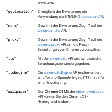
erweitern.
"geolocation"
Ermöglicht der Erweiterung die
Verwendung der HTML5-
Geolocation API
.
"mdns"
Gewährt der Erweiterung Zugriff auf die
chrome.mdns
API.
"proxy"
Gewährt der Erweiterung Zugriff auf die
chrome.proxy
API, um die Proxy-
Einstellungen von Chrome zu verwalten.
"tts"
Mit der
chrome.tts
API wird synthetische
Sprachausgabe wiedergegeben.
"tts
Engine"
Die
chrome.ttsEngine
API implementiert
eine Text-to-Speech-Engine (TTS) mithilfe
einer Erweiterung.
"wallpaper"
Nur ChromeOS
Mit der
chrome.wallpaper
API können Sie den ChromeOS-
Hintergrund ändern.