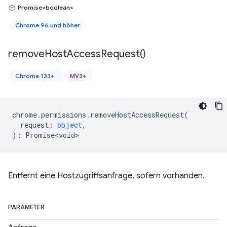
Promise<boolean>
Chrome 96 und höher
remove
Host
Access
Request(
)
Chrome 133+
MV3+
chrome
.
permissions
.
removeHostAccessRequest
(
request
:
object
,
)
:
Promise<void>
Entfernt eine Hostzugriffsanfrage, sofern vorhanden.
PARAMETER
Anfrage