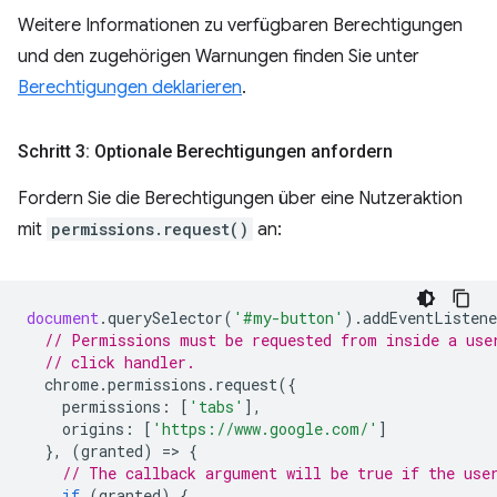
Weitere Informationen zu verfügbaren Berechtigungen
und den zugehörigen Warnungen finden Sie unter
Berechtigungen deklarieren
.
Schritt 3: Optionale Berechtigungen anfordern
Fordern Sie die Berechtigungen über eine Nutzeraktion
mit
permissions.request()
an:
document
.
querySelector
(
'#my-button'
).
addEventListene
// Permissions must be requested from inside a use
// click handler.
chrome
.
permissions
.
request
({
permissions
:
[
'tabs'
],
origins
:
[
'https://www.google.com/'
]
},
(
granted
)
=
>
{
// The callback argument will be true if the use
if
(
granted
)
{