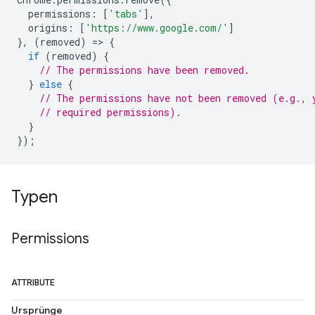
permissions
:
[
'tabs'
],
origins
:
[
'https://www.google.com/'
]
},
(
removed
)
=
>
{
if
(
removed
)
{
// The permissions have been removed.
}
else
{
// The permissions have not been removed (e.g., 
// required permissions).
}
});
Typen
Permissions
ATTRIBUTE
Ursprünge