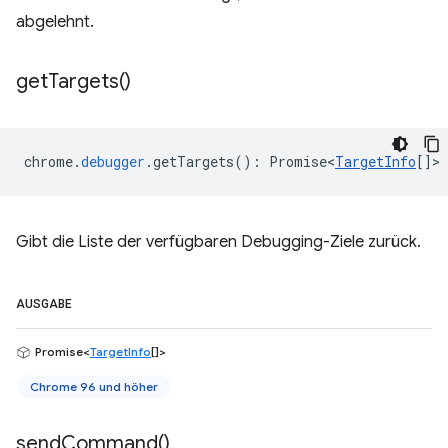
abgelehnt.
get
Targets(
)
chrome
.
debugger
.
getTargets
()
:
Promise<
TargetInfo
[]
>
Gibt die Liste der verfügbaren Debugging-Ziele zurück.
AUSGABE
Promise<
TargetInfo
[]>
Chrome 96 und höher
send
Command(
)