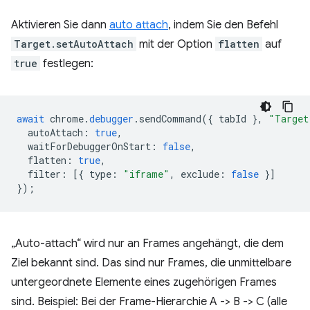
Aktivieren Sie dann
auto attach
, indem Sie den Befehl
Target.setAutoAttach
mit der Option
flatten
auf
true
festlegen:
await
chrome
.
debugger
.
sendCommand
({
tabId
},
"Target
autoAttach
:
true
,
waitForDebuggerOnStart
:
false
,
flatten
:
true
,
filter
:
[{
type
:
"iframe"
,
exclude
:
false
}]
});
„Auto-attach“ wird nur an Frames angehängt, die dem
Ziel bekannt sind. Das sind nur Frames, die unmittelbare
untergeordnete Elemente eines zugehörigen Frames
sind. Beispiel: Bei der Frame-Hierarchie A -> B -> C (alle