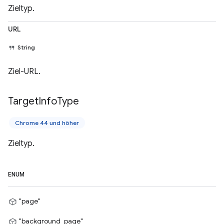
Zieltyp.
URL
String
Ziel-URL.
Target
Info
Type
Chrome 44 und höher
Zieltyp.
ENUM
"page"
"background_page"