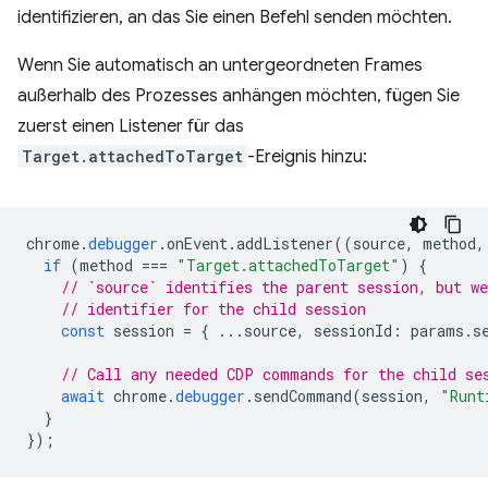
identifizieren, an das Sie einen Befehl senden möchten.
Wenn Sie automatisch an untergeordneten Frames
außerhalb des Prozesses anhängen möchten, fügen Sie
zuerst einen Listener für das
Target.attachedToTarget
-Ereignis hinzu:
chrome
.
debugger
.
onEvent
.
addListener
((
source
,
method
,
if
(
method
===
"Target.attachedToTarget"
)
{
// `source` identifies the parent session, but we
// identifier for the child session
const
session
=
{
...
source
,
sessionId
:
params
.
s
// Call any needed CDP commands for the child se
await
chrome
.
debugger
.
sendCommand
(
session
,
"Runt
}
});