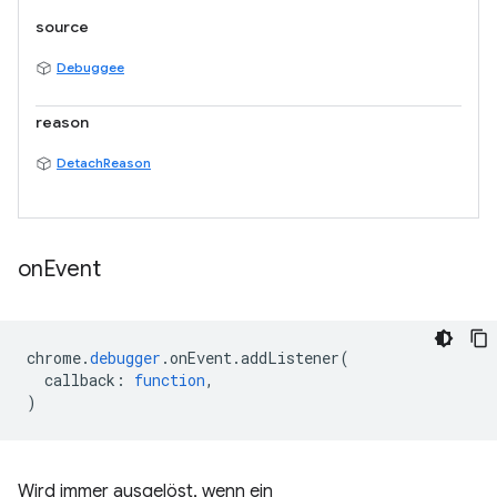
source
Debuggee
reason
DetachReason
on
Event
chrome
.
debugger
.
onEvent
.
addListener
(
callback
:
function
,
)
Wird immer ausgelöst, wenn ein