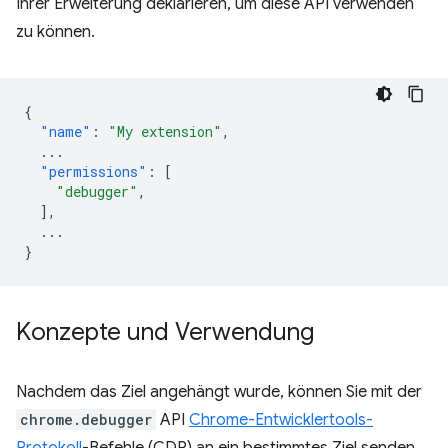
Ihrer Erweiterung deklarieren, um diese API verwenden
zu können.
{
"name"
:
"My extension"
,
...
"permissions"
:
[
"debugger"
,
],
...
}
Konzepte und Verwendung
Nachdem das Ziel angehängt wurde, können Sie mit der
chrome.debugger
API
Chrome-Entwicklertools-