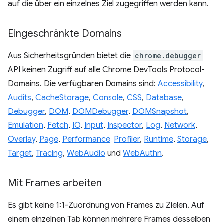
auf die über ein einzelnes Ziel zugegriffen werden kann.
Eingeschränkte Domains
Aus Sicherheitsgründen bietet die
chrome.debugger
API keinen Zugriff auf alle Chrome DevTools Protocol-
Domains. Die verfügbaren Domains sind:
Accessibility
,
Audits
,
CacheStorage
,
Console
,
CSS
,
Database
,
Debugger
,
DOM
,
DOMDebugger
,
DOMSnapshot
,
Emulation
,
Fetch
,
IO
,
Input
,
Inspector
,
Log
,
Network
,
Overlay
,
Page
,
Performance
,
Profiler
,
Runtime
,
Storage
,
Target
,
Tracing
,
WebAudio
und
WebAuthn
.
Mit Frames arbeiten
Es gibt keine 1:1-Zuordnung von Frames zu Zielen. Auf
einem einzelnen Tab können mehrere Frames desselben