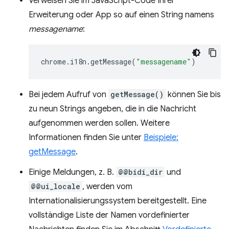
Verweisen Sie im JavaScript-Code Ihrer
Erweiterung oder App so auf einen String namens
messagename
:
chrome
.
i18n
.
getMessage
(
"messagename"
)
Bei jedem Aufruf von
getMessage()
können Sie bis
zu neun Strings angeben, die in die Nachricht
aufgenommen werden sollen. Weitere
Informationen finden Sie unter
Beispiele:
getMessage
.
Einige Meldungen, z. B.
@@bidi_dir
und
@@ui_locale
, werden vom
Internationalisierungssystem bereitgestellt. Eine
vollständige Liste der Namen vordefinierter