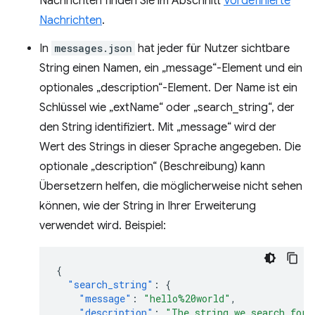
Nachrichten finden Sie im Abschnitt
Vordefinierte
Nachrichten
.
In
messages.json
hat jeder für Nutzer sichtbare
String einen Namen, ein „message“-Element und ein
optionales „description“-Element. Der Name ist ein
Schlüssel wie „extName“ oder „search_string“, der
den String identifiziert. Mit „message“ wird der
Wert des Strings in dieser Sprache angegeben. Die
optionale „description“ (Beschreibung) kann
Übersetzern helfen, die möglicherweise nicht sehen
können, wie der String in Ihrer Erweiterung
verwendet wird. Beispiel:
{
"search_string"
:
{
"message"
:
"hello%20world"
,
"description"
:
"The string we search for.