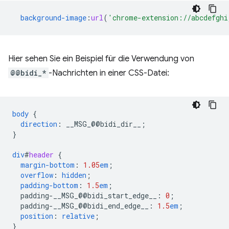
background-image
:
url
(
'chrome-extension://abcdefghi
Hier sehen Sie ein Beispiel für die Verwendung von
@@bidi_*
-Nachrichten in einer CSS-Datei:
body
{
direction
:
__MSG_
@@
bidi_dir__
;
}
div
#
header
{
margin-bottom
:
1.05
em
;
overflow
:
hidden
;
padding-bottom
:
1.5
em
;
padding-__MSG_@@
bidi_start_edge__
:
0
;
padding-__MSG_@@
bidi_end_edge__
:
1.5
em
;
position
:
relative
;
}