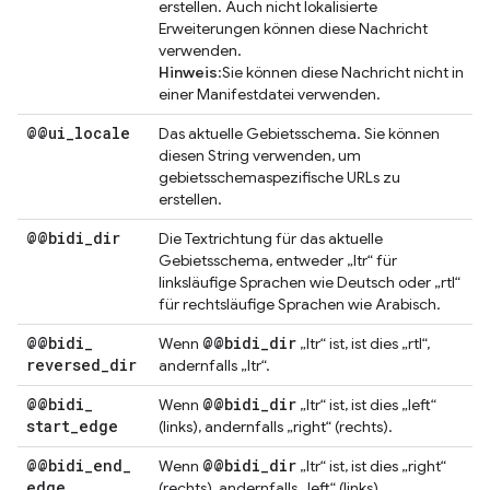
erstellen. Auch nicht lokalisierte
Erweiterungen können diese Nachricht
verwenden.
Hinweis
:Sie können diese Nachricht nicht in
einer Manifestdatei verwenden.
@@ui
_
locale
Das aktuelle Gebietsschema. Sie können
diesen String verwenden, um
gebietsschemaspezifische URLs zu
erstellen.
@@bidi
_
dir
Die Textrichtung für das aktuelle
Gebietsschema, entweder „ltr“ für
linksläufige Sprachen wie Deutsch oder „rtl“
für rechtsläufige Sprachen wie Arabisch.
@@bidi
_
@@bidi
_
dir
Wenn
„ltr“ ist, ist dies „rtl“,
reversed
_
dir
andernfalls „ltr“.
@@bidi
_
@@bidi
_
dir
Wenn
„ltr“ ist, ist dies „left“
start
_
edge
(links), andernfalls „right“ (rechts).
@@bidi
_
end
_
@@bidi
_
dir
Wenn
„ltr“ ist, ist dies „right“
edge
(rechts), andernfalls „left“ (links).