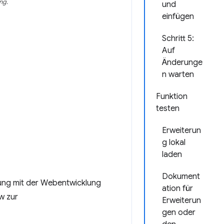
ng.
und
einfügen
Schritt 5:
Auf
Änderunge
n warten
Funktion
testen
Erweiterun
g lokal
laden
Dokument
ung mit der Webentwicklung
ation für
w zur
Erweiterun
gen oder