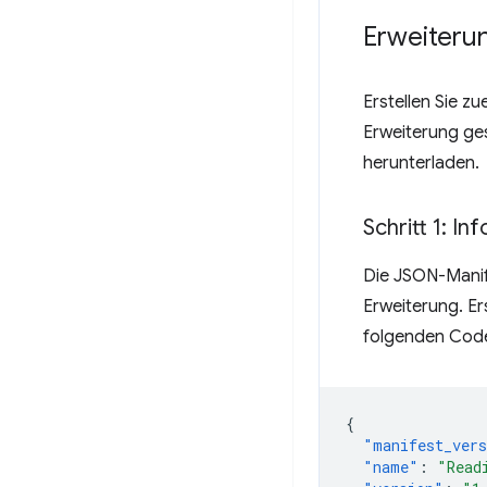
Erweiterun
Erstellen Sie z
Erweiterung ges
herunterladen.
Schritt 1: I
Die JSON-Manife
Erweiterung. Er
folgenden Code
{
"manifest_ver
"name"
:
"Read