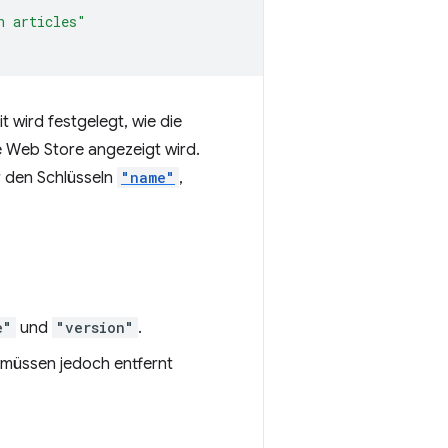
n articles"
 wird festgelegt, wie die
me Web Store angezeigt wird.
 den Schlüsseln
"name"
,
e"
und
"version"
.
e müssen jedoch entfernt