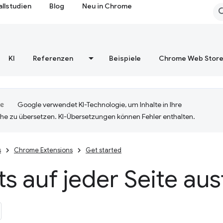
allstudien
Blog
Neu in Chrome
KI
Referenzen
Beispiele
Chrome Web Stor
Google verwendet KI-Technologie, um Inhalte in Ihre
he zu übersetzen. KI-Übersetzungen können Fehler enthalten.
s
Chrome Extensions
Get started
ts auf jeder Seite au