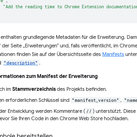
.0"
,
:
"Add the reading time to Chrome Extension documentatio
 enthalten grundlegende Metadaten für die Erweiterung. Damit
 der Seite „Erweiterungen“ und, falls veröffentlicht, im Chro
tionen finden Sie auf der Übersichtsseite des
Manifests
unter
d
"description"
.
ormationen zum Manifest der Erweiterung
ich im
Stammverzeichnis
des Projekts befinden.
en erforderlichen Schlüssel sind
"manifest_version"
,
"nam
er Entwicklung werden Kommentare (
//
) unterstützt. Dies
evor Sie Ihren Code in den Chrome Web Store hochladen.
ymbole bereitstellen