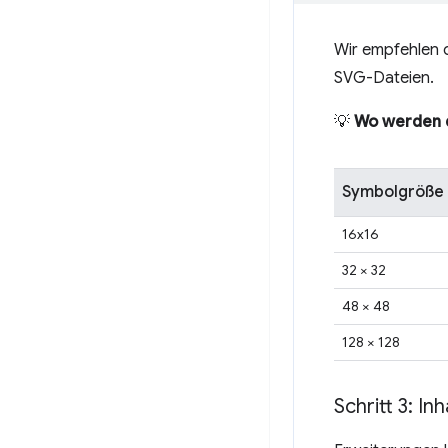
Wir empfehlen 
SVG-Dateien.
💡
Wo werden d
Symbolgröße
16x16
32 × 32
48 × 48
128 × 128
Schritt 3: In