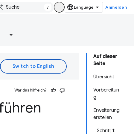
/
Anmelden
e
Auf dieser
Seite
Übersicht
Vorbereitun
War das hilfreich?
g
sführen
Erweiterung
erstellen
Schritt 1: