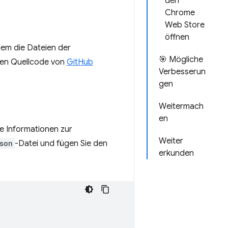
den
Chrome
Web Store
öffnen
 dem die Dateien der
🎯 Mögliche
igen Quellcode von
GitHub
Verbesserun
gen
Weitermach
en
ge Informationen zur
Weiter
son
-Datei und fügen Sie den
erkunden