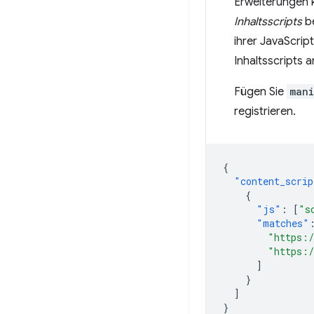
Erweiterungen k
Inhaltsscripts
be
ihrer JavaScri
Inhaltsscripts
Fügen Sie
mani
registrieren.
{
"content_scrip
{
"js"
:
[
"s
"matches"
"https:/
"https:/
]
}
]
}