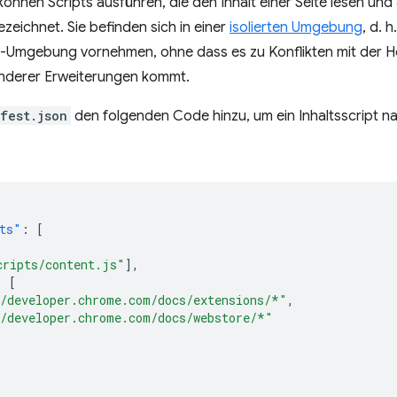
önnen Scripts ausführen, die den Inhalt einer Seite lesen und
zeichnet. Sie befinden sich in einer
isolierten Umgebung
, d. 
pt-Umgebung vornehmen, ohne dass es zu Konflikten mit der H
 anderer Erweiterungen kommt.
fest.json
den folgenden Code hinzu, um ein Inhaltsscript 
ts"
:
[
cripts/content.js"
],
:
[
/developer.chrome.com/docs/extensions/*"
,
/developer.chrome.com/docs/webstore/*"