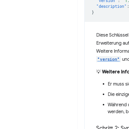
"version"
:
"1
"description"
}
Diese Schlüssel
Erweiterung auf
Weitere Informa
"version"
un
💡
Weitere Inf
Er muss s
Die einzig
Während d
werden, b
Schritt 2: S