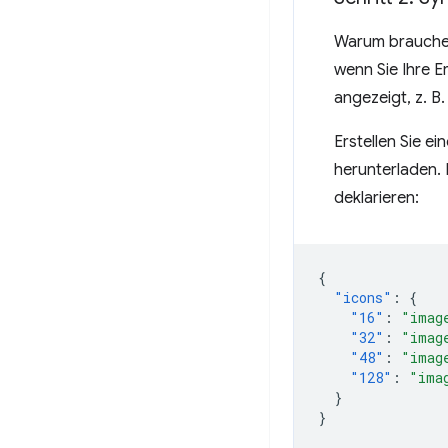
Warum brauche
wenn Sie Ihre 
angezeigt, z. B
Erstellen Sie ei
herunterladen.
deklarieren:
{
"icons"
:
{
"16"
:
"imag
"32"
:
"imag
"48"
:
"imag
"128"
:
"ima
}
}