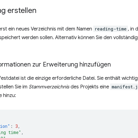
g erstellen
uerst ein neues Verzeichnis mit dem Namen
reading-time
, in
peichert werden sollen. Alternativ können Sie den vollständ
nformationen zur Erweiterung hinzufügen
stdatei ist die einzige erforderliche Datei. Sie enthält wichti
stellen Sie im
Stammverzeichnis
des Projekts eine
manifest.j
 hinzu:
sion"
:
3
,
ing time"
,