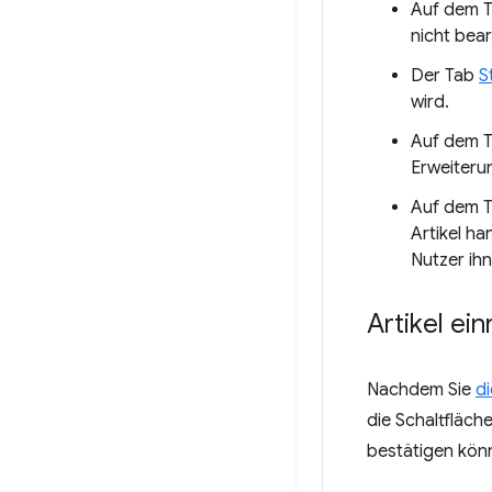
Auf dem T
nicht bear
Der Tab
S
wird.
Auf dem 
Erweiteru
Auf dem 
Artikel ha
Nutzer ih
Artikel ei
Nachdem Sie
d
die Schaltfläch
bestätigen könn