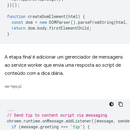
})();
function
createDomElement
(
html
)
{
const
dom
=
new
DOMParser
().
parseFromString
(
html
,
return
dom
.
body
.
firstElementChild
;
}
A etapa final é adicionar um gerenciador de mensagens
ao service worker que envia uma resposta ao script de
conteúdo com a dica diária.
:
sw-tips.js
...
// Send tip to content script via messaging
chrome
.
runtime
.
onMessage
.
addListener
((
message
,
sende
if
(
message
.
greeting
===
'tip'
)
{