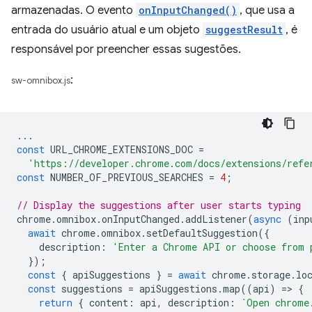
armazenadas. O evento
onInputChanged()
, que usa a
entrada do usuário atual e um objeto
suggestResult
, é
responsável por preencher essas sugestões.
:
sw-omnibox.js
...
const
URL_CHROME_EXTENSIONS_DOC
=
'https://developer.chrome.com/docs/extensions/refe
const
NUMBER_OF_PREVIOUS_SEARCHES
=
4
;
// Display the suggestions after user starts typing
chrome
.
omnibox
.
onInputChanged
.
addListener
(
async
(
inp
await
chrome
.
omnibox
.
setDefaultSuggestion
({
description
:
'Enter a Chrome API or choose from 
});
const
{
apiSuggestions
}
=
await
chrome
.
storage
.
lo
const
suggestions
=
apiSuggestions
.
map
((
api
)
=
>
{
return
{
content
:
api
,
description
:
`Open chrome