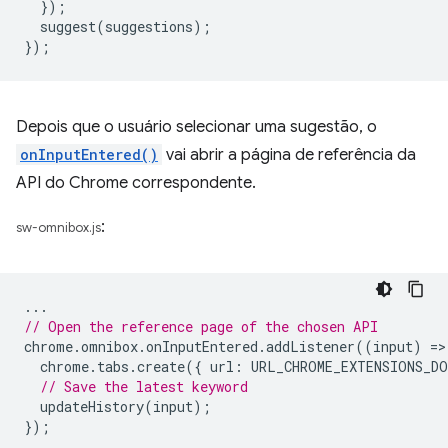
});
suggest
(
suggestions
);
});
Depois que o usuário selecionar uma sugestão, o
onInputEntered()
vai abrir a página de referência da
API do Chrome correspondente.
:
sw-omnibox.js
...
// Open the reference page of the chosen API
chrome
.
omnibox
.
onInputEntered
.
addListener
((
input
)
=
>
chrome
.
tabs
.
create
({
url
:
URL_CHROME_EXTENSIONS_DO
// Save the latest keyword
updateHistory
(
input
);
});