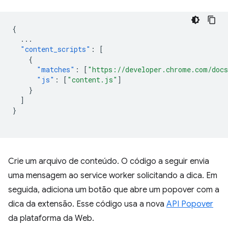
{
...
"content_scripts"
:
[
{
"matches"
:
[
"https://developer.chrome.com/docs
"js"
:
[
"content.js"
]
}
]
}
Crie um arquivo de conteúdo. O código a seguir envia
uma mensagem ao service worker solicitando a dica. Em
seguida, adiciona um botão que abre um popover com a
dica da extensão. Esse código usa a nova
API Popover
da plataforma da Web.