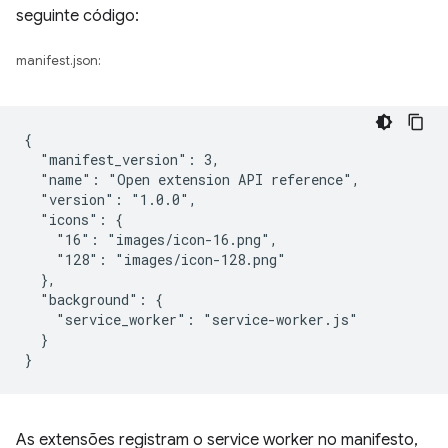
seguinte código:
manifest.json:
{

  "manifest_version": 3,

  "name": "Open extension API reference",

  "version": "1.0.0",

  "icons": {

    "16": "images/icon-16.png",

    "128": "images/icon-128.png"

  },

  "background": {

    "service_worker": "service-worker.js"

  }

As extensões registram o service worker no manifesto,