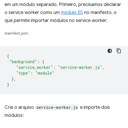
em um módulo separado. Primeiro, precisamos declarar
o service worker como um
módulo ES
no manifesto, o
que permite importar módulos no service worker:
manifest.json:
{
"background"
:
{
"service_worker"
:
"service-worker.js"
,
"type"
:
"module"
},
}
Crie o arquivo
service-worker.js
e importe dois
módulos: