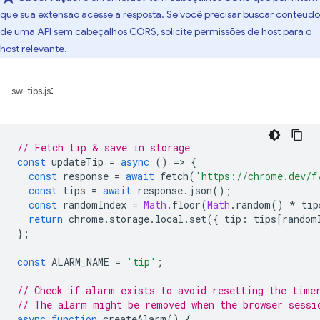
que sua extensão acesse a resposta. Se você precisar buscar conteúdo
de uma API sem cabeçalhos CORS, solicite
permissões de host
para o
host relevante.
:
sw-tips.js
// Fetch tip & save in storage
const
updateTip
=
async
()
=
>
{
const
response
=
await
fetch
(
'https://chrome.dev/f
const
tips
=
await
response
.
json
();
const
randomIndex
=
Math
.
floor
(
Math
.
random
()
*
tip
return
chrome
.
storage
.
local
.
set
({
tip
:
tips
[
random
};
const
ALARM_NAME
=
'tip'
;
// Check if alarm exists to avoid resetting the time
// The alarm might be removed when the browser sessi
async
function
createAlarm
()
{