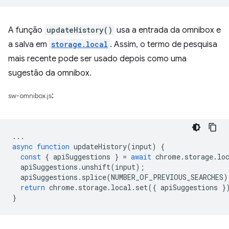
A função
updateHistory()
usa a entrada da omnibox e
a salva em
storage.local
. Assim, o termo de pesquisa
mais recente pode ser usado depois como uma
sugestão da omnibox.
:
sw-omnibox.js
...
async
function
updateHistory
(
input
)
{
const
{
apiSuggestions
}
=
await
chrome
.
storage
.
lo
apiSuggestions
.
unshift
(
input
);
apiSuggestions
.
splice
(
NUMBER_OF_PREVIOUS_SEARCHES
)
return
chrome
.
storage
.
local
.
set
({
apiSuggestions
}
}