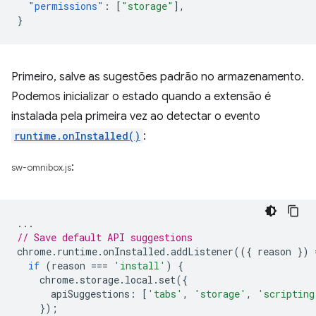
"permissions"
:
[
"storage"
],
}
Primeiro, salve as sugestões padrão no armazenamento.
Podemos inicializar o estado quando a extensão é
instalada pela primeira vez ao detectar o evento
runtime.onInstalled()
:
:
sw-omnibox.js
...
// Save default API suggestions
chrome
.
runtime
.
onInstalled
.
addListener
(({
reason
})
if
(
reason
===
'install'
)
{
chrome
.
storage
.
local
.
set
({
apiSuggestions
:
[
'tabs'
,
'storage'
,
'scripting
});