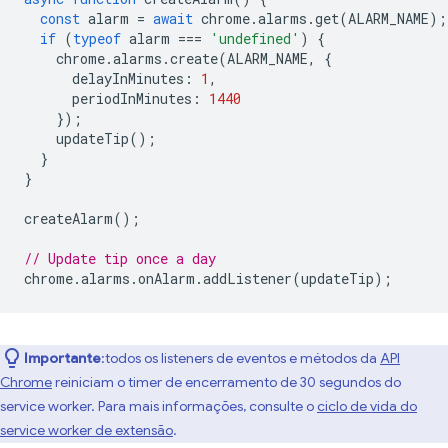
const
alarm
=
await
chrome
.
alarms
.
get
(
ALARM_NAME
);
if
(
typeof
alarm
===
'undefined'
)
{
chrome
.
alarms
.
create
(
ALARM_NAME
,
{
delayInMinutes
:
1
,
periodInMinutes
:
1440
});
updateTip
();
}
}
createAlarm
();
// Update tip once a day
chrome
.
alarms
.
onAlarm
.
addListener
(
updateTip
);
Importante
:todos os listeners de eventos e métodos da
API
Chrome
reiniciam o timer de encerramento de 30 segundos do
service worker. Para mais informações, consulte o
ciclo de vida do
service worker de extensão
.