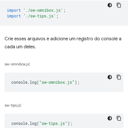
import
'./sw-omnibox.js'
;
import
'./sw-tips.js'
;
Crie esses arquivos e adicione um registro do console a
cada um deles.
:
sw-omnibox.js
console
.
log
(
"sw-omnibox.js"
);
:
sw-tips.js
console
.
log
(
"sw-tips.js"
);