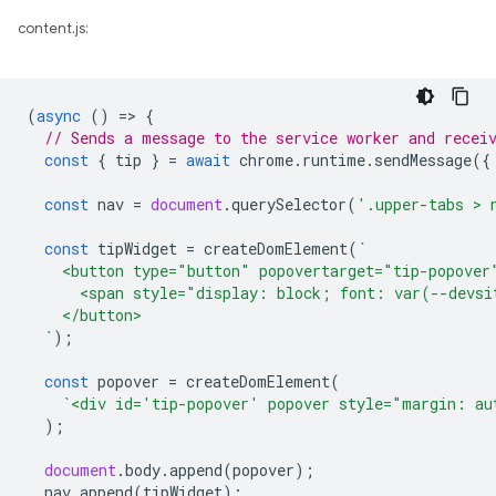
content.js:
(
async
()
=
>
{
// Sends a message to the service worker and recei
const
{
tip
}
=
await
chrome
.
runtime
.
sendMessage
({
const
nav
=
document
.
querySelector
(
'.upper-tabs > 
const
tipWidget
=
createDomElement
(
`
    <button type="button" popovertarget="tip-popover
      <span style="display: block; font: var(--devsi
    </button>
  `
);
const
popover
=
createDomElement
(
`<div id='tip-popover' popover style="margin: au
);
document
.
body
.
append
(
popover
);
nav
.
append
(
tipWidget
);